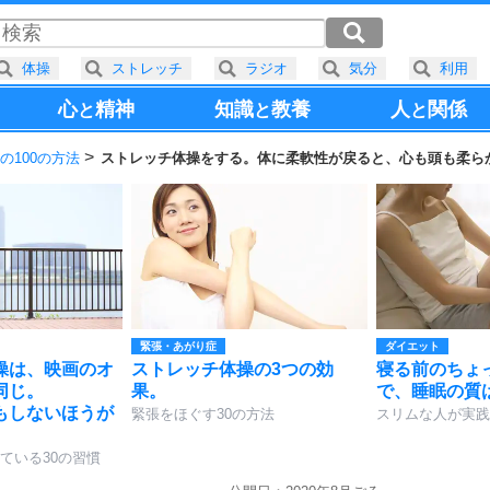
体操
ストレッチ
ラジオ
気分
利用
心
精神
知識
教養
人
関係
と
と
と
の100の方法
ストレッチ体操をする。体に柔軟性が戻ると、心も頭も柔ら
緊張・あがり症
ダイエット
操は、映画のオ
ストレッチ体操の3つの効
寝る前のちょ
同じ。
果。
で、睡眠の質
もしないほうが
緊張をほぐす30の方法
スリムな人が実践
ている30の習慣