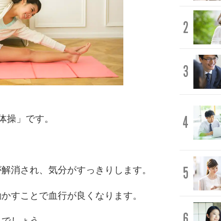
2
3
4
体操」です。
5
が解消され、気分がすっきりします。
動かすことで血行が良くなります。
6
るでしょう。