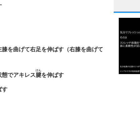
す
1
2
左膝を曲げて右足を伸ばす（右膝を曲げて
3
けん
状態でアキレス
腱
を伸ばす
1.0倍
ばす
1.5倍
4
2.0倍
2.5倍
3.0倍
3.5倍
5
4.0倍