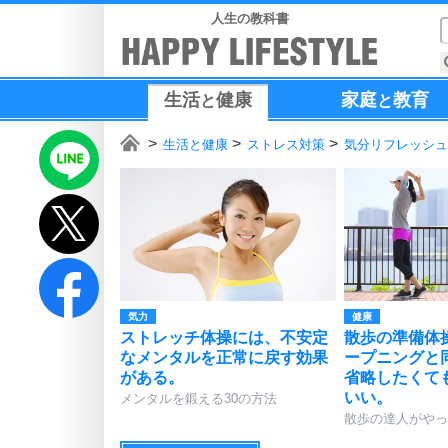
人生の教科書
生活
健康
家庭
教育
と
と
生活と健康
ストレス対策
気分リフレッシュ
気力
健康
ストレッチ体操には、不安定
散歩の準備体
なメンタルを正常に戻す効果
ープニングと
がある。
省略したくて
いい。
メンタルを鍛える30の方法
散歩の達人がやっ