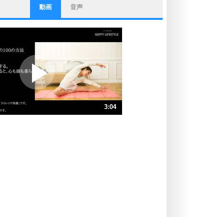
動画
音声
ストレス対策
他人と比べない。
いっそのこと、他人を見ない。
いらいらしない人になる30の方法
プラス思考
ポジティブになれない原因は、行動
しないから。
ポジティブ思考になる30の方法
ストレス対策
3:04
人生、なんとかなるもの。
気楽に生きる30の方法
速 （722KB 3分4秒）
速 （481KB 2分3秒）
自分磨き
器の大きい人は、怒りを優しさで表
速 （361KB 1分32秒）
現する。
速 （289KB 1分13秒）
器の大きい人になる30の方法
速 （241KB 1分1秒）
プラス思考
速 （207KB 52秒）
ネガティブな人は、複雑に考える。
速 （181KB 46秒）
ポジティブな人は、シンプルに考え
る。