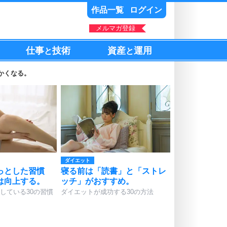
作品一覧
ログイン
メルマガ登録
仕事
技術
資産
運用
と
と
かくなる。
ダイエット
っとした習慣
寝る前は「読書」と「ストレ
は向上する。
ッチ」がおすすめ。
している30の習慣
ダイエットが成功する30の方法