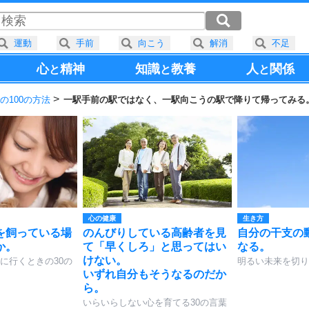
運動
手前
向こう
解消
不足
心
精神
知識
教養
人
関係
と
と
と
の100の方法
一駅手前の駅ではなく、一駅向こうの駅で降りて帰ってみる
心の健康
生き方
を飼っている場
のんびりしている高齢者を見
自分の干支の
か。
て「早くしろ」と思ってはい
なる。
けない。
に行くときの30の
明るい未来を切り
いずれ自分もそうなるのだか
ら。
いらいらしない心を育てる30の言葉