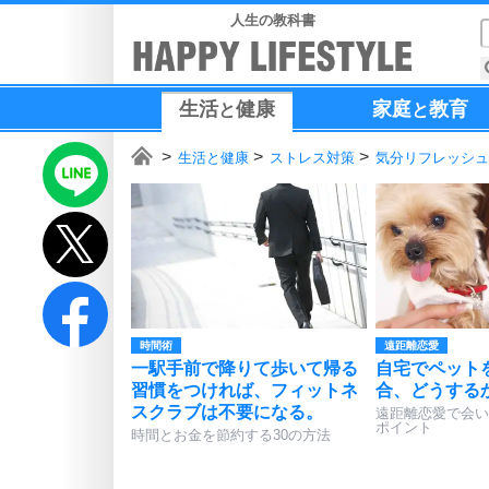
人生の教科書
生活
健康
家庭
教育
と
と
生活と健康
ストレス対策
気分リフレッシュ
時間術
遠距離恋愛
一駅手前で降りて歩いて帰る
自宅でペット
習慣をつければ、フィットネ
合、どうする
スクラブは不要になる。
遠距離恋愛で会い
ポイント
時間とお金を節約する30の方法