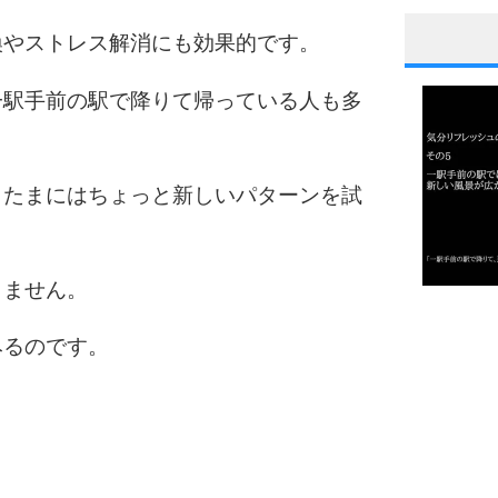
換やストレス解消にも効果的です。
1
一駅手前の駅で降りて帰っている人も多
2
、たまにはちょっと新しいパターンを試
3
りません。
1.0倍
1.5倍
みるのです。
4
2.0倍
2.5倍
3.0倍
3.5倍
5
4.0倍