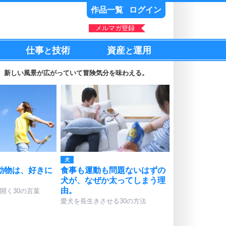
作品一覧
ログイン
メルマガ登録
仕事
技術
資産
運用
と
と
。新しい風景が広がっていて冒険気分を味わえる。
犬
動物は、好きに
食事も運動も問題ないはずの
犬が、なぜか太ってしまう理
由。
開く30の言葉
愛犬を長生きさせる30の方法