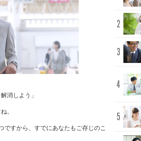
2
3
4
を解消しよう」
すね。
5
つですから、すでにあなたもご存じのこ