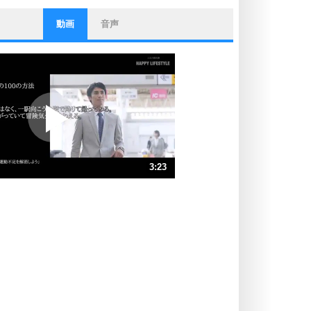
動画
音声
ストレス対策
他人と比べない。
いっそのこと、他人を見ない。
いらいらしない人になる30の方法
プラス思考
ポジティブになれない原因は、行動
しないから。
ポジティブ思考になる30の方法
ストレス対策
3:23
人生、なんとかなるもの。
気楽に生きる30の方法
速 （796KB 3分23秒）
速 （531KB 2分15秒）
自分磨き
器の大きい人は、怒りを優しさで表
速 （399KB 1分41秒）
現する。
速 （319KB 1分21秒）
器の大きい人になる30の方法
速 （266KB 1分7秒）
プラス思考
速 （228KB 58秒）
ネガティブな人は、複雑に考える。
速 （200KB 50秒）
ポジティブな人は、シンプルに考え