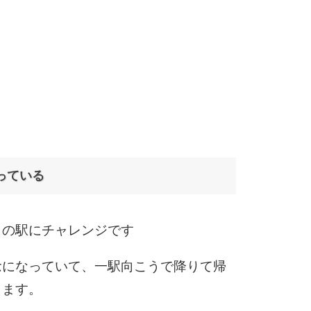
6
7
っている
8
うの駅にチャレンジです
9
念になっていて、一駅向こうで降りて帰
ります。