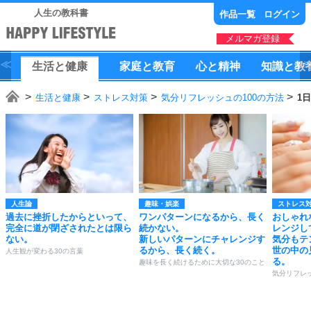
人生の教科書
作品一覧
ログイン
メルマガ登録
生活
と
健康
家庭
と
教育
心
と
精神
知識
と
教
生活と健康
ストレス対策
気分リフレッシュの100の方法
1
人生論
趣味・娯楽
ストレス
過去に挫折したからといって、
ワンパターンになるから、長く
おしゃれ
完全に道が閉ざされたとは限ら
続かない。
レンジし
ない。
新しいパターンにチャレンジす
気分もテ
るから、長く続く。
世の中の
人生観が変わる30の言葉
る。
趣味を長く続けるために大切な30のこと
気分リフレッ