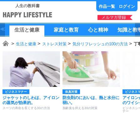
人生の教科書
作品一覧
ログイン
メルマガ登録
生活
と
健康
家庭
と
教育
心
と
精神
知識
と
教
生活と健康
ストレス対策
気分リフレッシュの100の方法
丁
ビジネスマナー
体臭対策
ビジネス
ジャケットのしわは、アイロン
防虫剤のにおいは、熱と水分に
アイロン
の蒸気が効果的。
弱い。
のワイシ
スーツの寿命を長くする30の方法
加齢臭を抑える30の対策
ビジネスシ
ナー