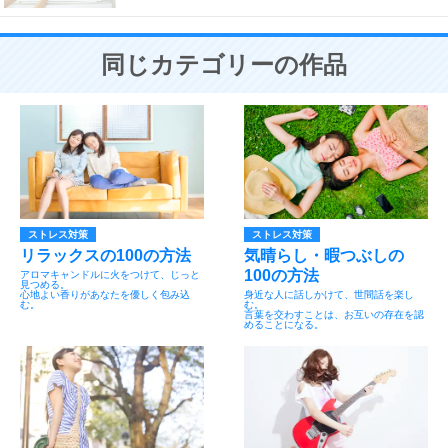
同じカテゴリーの作品
ストレス対策
ストレス対策
リラックスの100の方法
気晴らし・暇つぶしの
100の方法
アロマキャンドルに火をつけて、じっと
見つめる。
心地よい香りがあなたを優しく包み込
身近な人に話しかけて、世間話を楽し
む。
む。
言葉を交わすことは、お互いの存在を認
めることになる。