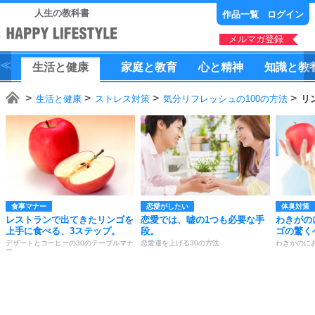
人生の教科書
作品一覧
ログイン
メルマガ登録
生活
と
健康
家庭
と
教育
心
と
精神
知識
と
教
生活と健康
ストレス対策
気分リフレッシュの100の方法
リ
食事マナー
恋愛がしたい
体臭対策
レストランで出てきたリンゴを
恋愛では、嘘の1つも必要な手
わきがの
上手に食べる、3ステップ。
段。
ゴの驚く
デザートとコーヒーの30のテーブルマナ
恋愛運を上げる30の方法
わきがのに
ー