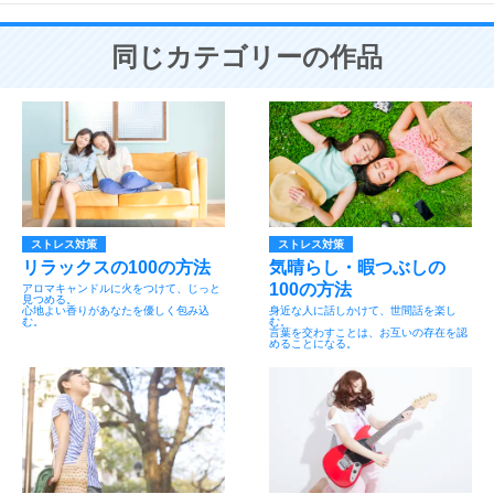
同じカテゴリーの作品
ストレス対策
ストレス対策
リラックスの100の方法
気晴らし・暇つぶしの
100の方法
アロマキャンドルに火をつけて、じっと
見つめる。
心地よい香りがあなたを優しく包み込
身近な人に話しかけて、世間話を楽し
む。
む。
言葉を交わすことは、お互いの存在を認
めることになる。