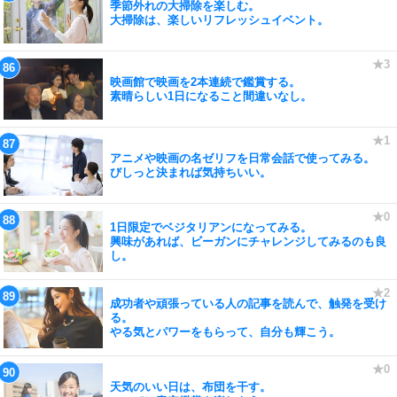
季節外れの大掃除を楽しむ。
大掃除は、楽しいリフレッシュイベント。
映画館で映画を2本連続で鑑賞する。
素晴らしい1日になること間違いなし。
アニメや映画の名ゼリフを日常会話で使ってみる。
びしっと決まれば気持ちいい。
1日限定でベジタリアンになってみる。
興味があれば、ビーガンにチャレンジしてみるのも良
し。
成功者や頑張っている人の記事を読んで、触発を受け
る。
やる気とパワーをもらって、自分も輝こう。
天気のいい日は、布団を干す。