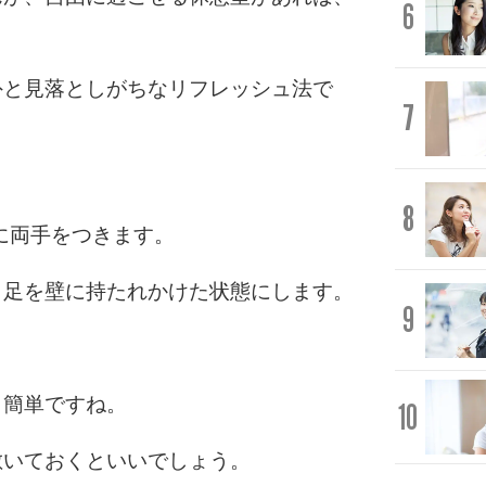
6
外と見落としがちなリフレッシュ法で
7
8
ろに両手をつきます。
、足を壁に持たれかけた状態にします。
9
も簡単ですね。
10
敷いておくといいでしょう。