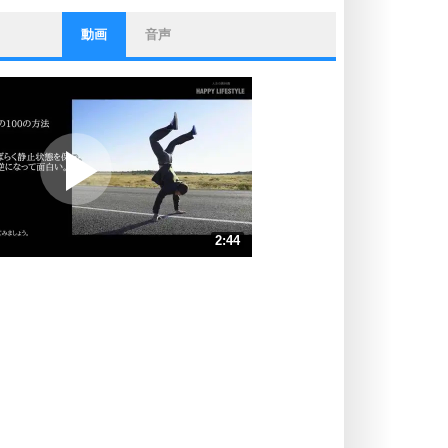
動画
音声
ストレス対策
他人と比べない。
いっそのこと、他人を見ない。
いらいらしない人になる30の方法
プラス思考
ポジティブになれない原因は、行動
しないから。
ポジティブ思考になる30の方法
ストレス対策
2:44
人生、なんとかなるもの。
気楽に生きる30の方法
速 （644KB 2分44秒）
速 （430KB 1分49秒）
自分磨き
器の大きい人は、怒りを優しさで表
速 （323KB 1分22秒）
現する。
速 （258KB 1分5秒）
器の大きい人になる30の方法
速 （215KB 54秒）
プラス思考
速 （185KB 47秒）
ネガティブな人は、複雑に考える。
速 （162KB 41秒）
ポジティブな人は、シンプルに考え