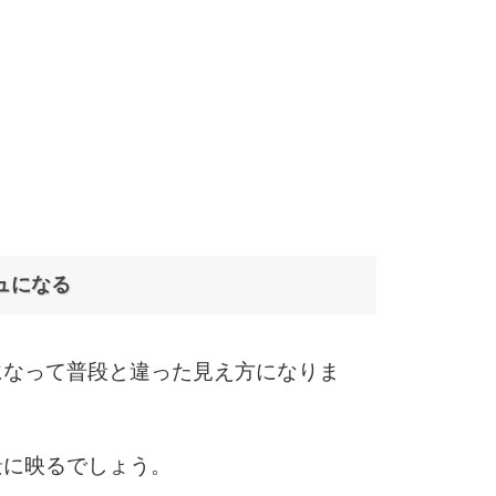
6
7
ュになる
8
になって普段と違った見え方になりま
9
景に映るでしょう。