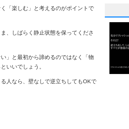
なく「楽しむ」と考えるのがポイントで
1
まま、しばらく静止状態を保ってくださ
2
ない」と最初から諦めるのではなく「物
るといいでしょう。
3
1.0倍
る人なら、壁なしで逆立ちしてもOKで
1.5倍
4
2.0倍
2.5倍
3.0倍
3.5倍
5
4.0倍