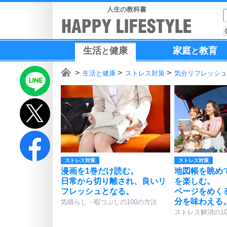
人生の教科書
生活
健康
家庭
教育
と
と
生活と健康
ストレス対策
気分リフレッシュ
ストレス対策
ストレス対策
漫画を1巻だけ読む。
地図帳を眺め
日常から切り離され、良いリ
を楽しむ。
フレッシュとなる。
ページをめく
分を味わえる
気晴らし・暇つぶしの100の方法
ストレス解消の1