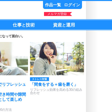
作品一覧
ログイン
メルマガ登録
仕事
技術
資産
運用
と
と
になって面白い。
ストレス対策
でリフレッシュ
「間食をする＋歯を磨く」
リフレッシュ効果を高める30の組み
合わせ
空き時間や隙間
として楽しめ
00の方法