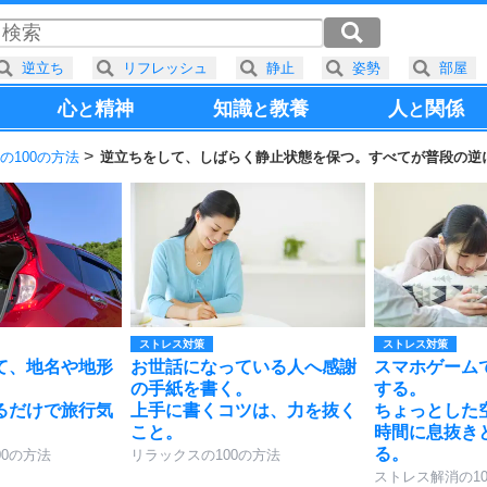
逆立ち
リフレッシュ
静止
姿勢
部屋
心
精神
知識
教養
人
関係
と
と
と
の100の方法
逆立ちをして、しばらく静止状態を保つ。すべてが普段の逆
ストレス対策
ストレス対策
て、地名や地形
お世話になっている人へ感謝
スマホゲーム
の手紙を書く。
する。
るだけで旅行気
上手に書くコツは、力を抜く
ちょっとした
。
こと。
時間に息抜き
る。
00の方法
リラックスの100の方法
ストレス解消の1