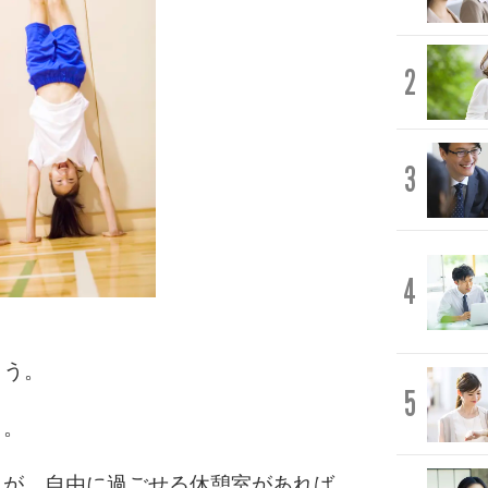
2
3
4
ょう。
5
う。
んが、自由に過ごせる休憩室があれば、