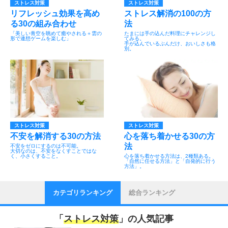
ストレス対策
ストレス対策
リフレッシュ効果を高め
ストレス解消の100の方
る30の組み合わせ
法
「美しい青空を眺めて癒やされる＋雲の
たまには手の込んだ料理にチャレンジし
形で連想ゲームを楽しむ」
てみる。
手が込んでいるぶんだけ、おいしさも格
別。
ストレス対策
ストレス対策
不安を解消する30の方法
心を落ち着かせる30の方
法
不安をゼロにするのは不可能。
大切なのは、不安をなくすことではな
く、小さくすること。
心を落ち着かせる方法は、2種類ある。
「自然に任せる方法」と「自発的に行う
方法」。
カテゴリランキング
総合ランキング
「
ストレス対策
」の人気記事