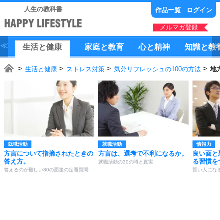
人生の教科書
作品一覧
ログイン
メルマガ登録
生活
と
健康
家庭
と
教育
心
と
精神
知識
と
教
生活と健康
ストレス対策
気分リフレッシュの100の方法
地
就職活動
就職活動
情報力
方言について指摘されたときの
方言は、選考で不利になるか。
良い面と
答え方。
る習慣を
就職活動の30の噂と真実
答えるのが難しい30の面接の定番質問
賢い人になる