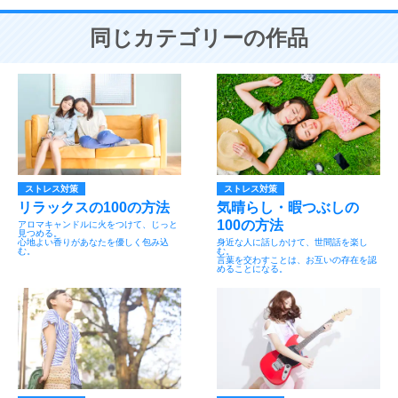
同じカテゴリーの作品
ストレス対策
ストレス対策
リラックスの100の方法
気晴らし・暇つぶしの
100の方法
アロマキャンドルに火をつけて、じっと
見つめる。
心地よい香りがあなたを優しく包み込
身近な人に話しかけて、世間話を楽し
む。
む。
言葉を交わすことは、お互いの存在を認
めることになる。