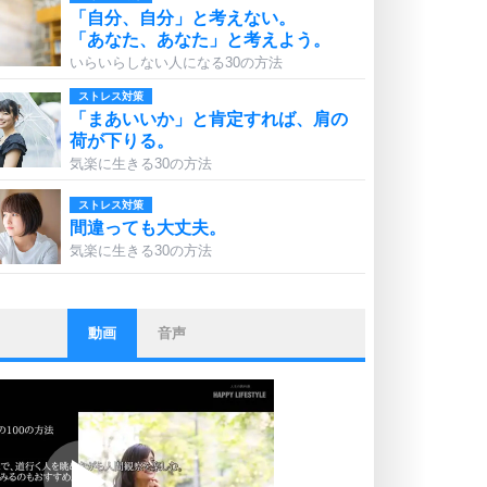
「自分、自分」と考えない。
「あなた、あなた」と考えよう。
いらいらしない人になる30の方法
ストレス対策
「まあいいか」と肯定すれば、肩の
荷が下りる。
気楽に生きる30の方法
ストレス対策
間違っても大丈夫。
気楽に生きる30の方法
動画
音声
ストレス対策
他人と比べない。
いっそのこと、他人を見ない。
いらいらしない人になる30の方法
プラス思考
ポジティブになれない原因は、行動
しないから。