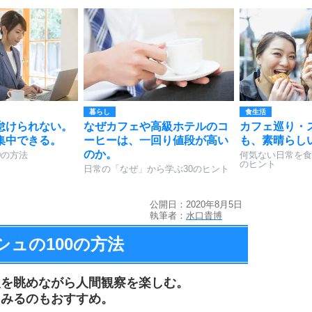
暮らし
食生活
怠けられない。
なぜカフェや高級ホテルのコ
カフェ巡り・
集中できる。
ーヒーは、一回り値段が高い
も、素晴らし
のか。
0の方法
何気ない日常を食
のヒント
日常の「なぜ」から学ぶ30のヒント
公開日：2020年8月5日
執筆者：
水口貴博
ュの100の方法
人を眺めながら人間観察を楽しむ。
てみるのもおすすめ。