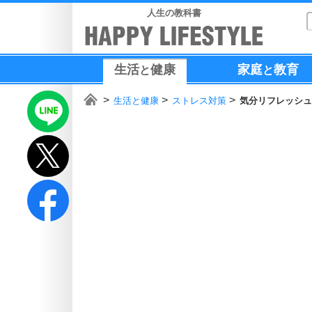
人生の教科書
生活
健康
家庭
教育
と
と
生活と健康
ストレス対策
気分リフレッシュ