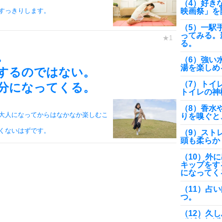
（4）好き
映画祭」を
すっきりします。
（5）一駅
ってみる。
る。
。
（6）強い
湯を楽しめ
するのではない。
（7）トイ
分になってくる。
トイレの神
（8）香水
大人になってからはなかなか楽しむこ
りを嗅ぐと
くないはずです。
（9）スト
頭も柔らか
（10）外
キップをす
になってく
（11）占
つ。
（12）久
びがあれば