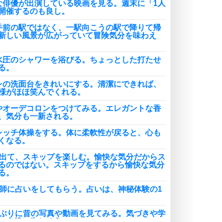
な俳優が出演している映画を見る。週末に「1人
開催するのも良し。
手前の駅ではなく、一駅向こうの駅で降りて帰
新しい風景が広がっていて冒険気分を味わえ
水圧のシャワーを浴びる。ちょっとした打たせ
る。
レの洗面台をきれいにする。清潔にできれば、
様がほほ笑んでくれる。
やオーデコロンをつけてみる。エレガントな香
、気分も一新される。
レッチ体操をする。体に柔軟性が戻ると、心も
くなる。
に出て、スキップを楽しむ。愉快な気分だからス
るのではない。スキップをするから愉快な気分
る。
い師に占いをしてもらう。占いは、神秘体験の1
しぶりに昔の写真や動画を見てみる。気づきや学
、今後に生かそう。