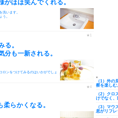
様がほほ笑んでくれる。
7
を洗います。
ょう。
8
みる。
9
気分も一新される。
10
コロンをつけてみるのはいかがでしょ
×
（1）外の
察を楽しむ
（2）クロ
けでなく、
も柔らかくなる。
（3）マウ
息がリフレ