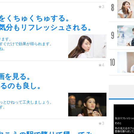
8
をくちゅくちゅする。
気分もリフレッシュされる。
9
ります。
すぐだけで効果が得られます。
ね。
10
画を見る。
するのも良し。
1
っとひねって工夫しましょう。
す。
2