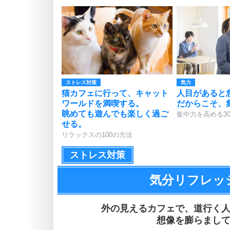
ストレス対策
気力
猫カフェに行って、キャット
人目があると
ワールドを満喫する。
だからこそ、
眺めても遊んでも楽しく過ご
集中力を高める3
せる。
リラックスの100の方法
ストレス対策
気分リフレッシ
外の見えるカフェで、
道行く
想像を膨らまし