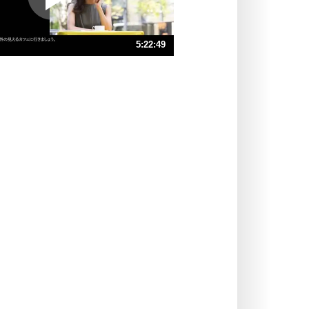
ポジティブ思考になる30の方法
ストレス対策
5:22:49
人生、なんとかなるもの。
気楽に生きる30の方法
速 （74MB 5時間23分5秒）
速 （50MB 3時間35分23秒）
自分磨き
器の大きい人は、怒りを優しさで表
速 （37MB 2時間41分32秒）
現する。
速 （30MB 2時間9分14秒）
器の大きい人になる30の方法
速 （25MB 1時間47分41秒）
プラス思考
速 （22MB 1時間32分18秒）
ネガティブな人は、複雑に考える。
速 （19MB 1時間20分46秒）
ポジティブな人は、シンプルに考え
る。
ポジティブ思考になる30の方法
ストレス対策
価値観を捨てると、いらいらも消え
る。
いらいらしない人になる30の方法
プラス思考