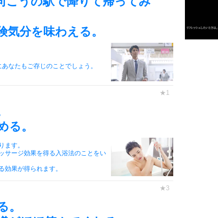
向こうの駅で降りて帰ってみ
険気分を味わえる。
3
1.0倍
1.5倍
にあなたもご存じのことでしょう。
4
2.0倍
2.5倍
3.0倍
。
3.5倍
める。
5
4.0倍
ります。
ッサージ効果を得る入浴法のことをい
る効果が得られます。
6
る。