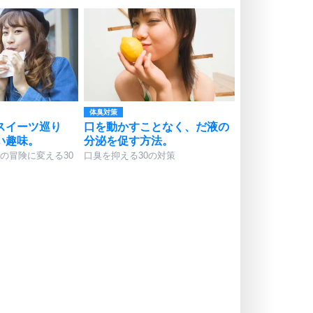
体臭対策
スイーツ巡り
口を動かすことなく、だ液の
い趣味。
分泌を促す方法。
の冒険に変える30
口臭を抑える30の対策