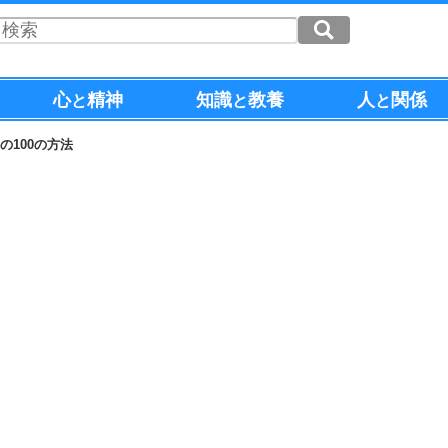
心
精神
知識
教養
人
関係
と
と
と
の100の方法