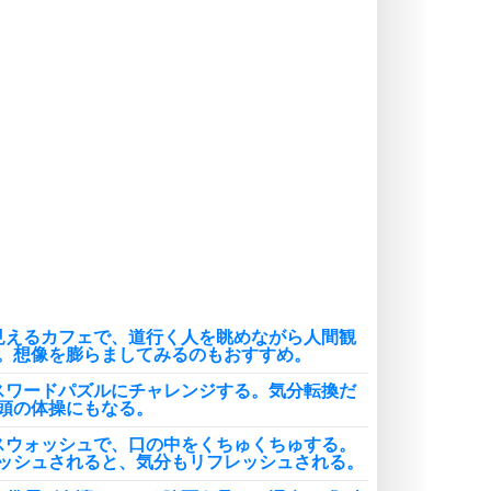
気持ちはなくていいから、とにかく
癖にしてしまう。
ポジティブ思考になる30の方法
自分磨き
いらない物は、徹底的に捨てる。
気品と美しさを身につける30の方法
勉強法
謙虚な人こそ、本当に強い人。
頭の使い方がうまくなる30の方法
恋愛学
人を好きになったら、まず相手を徹
底的に信じることが大切。
見えるカフェで、道行く人を眺めながら人間観
恋する人が知っておきたい30の大切なこと
。想像を膨らましてみるのもおすすめ。
スワードパズルにチャレンジする。気分転換だ
頭の体操にもなる。
スウォッシュで、口の中をくちゅくちゅする。
ッシュされると、気分もリフレッシュされる。