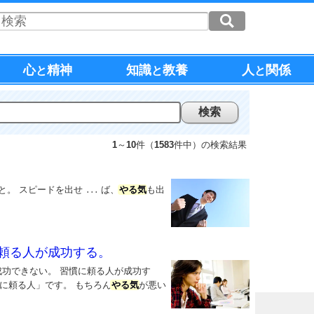
心
精神
知識
教養
人
関係
と
と
と
1
～
10
件（
1583
件中）の検索結果
と。 スピードを出せ
ば、
やる気
も出
...
.
頼る人が成功する。
成功できない。 習慣に頼る人が成功す
に頼る人」です。 もちろん
やる気
が悪い