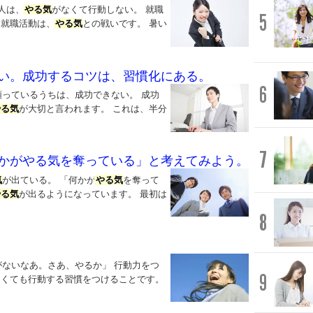
人は、
やる気
がなくて行動しない。 就職
5
 就職活動は、
やる気
との戦いです。 暑い
い。成功するコツは、習慣化にある。
6
頼っているうちは、成功できない。 成功
やる気
が大切と言われます。 これは、半分
7
かがやる気を奪っている」と考えてみよう。
気
が出ている。 「何かが
やる気
を奪って
やる気
が出るようになっています。 最初は
8
がないなあ。さあ、やるか」 行動力をつ
9
なくても行動する習慣をつけることです。