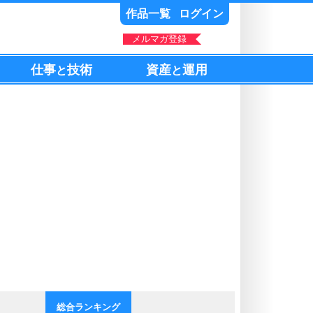
作品一覧
ログイン
メルマガ登録
仕事
技術
資産
運用
と
と
総合ランキング