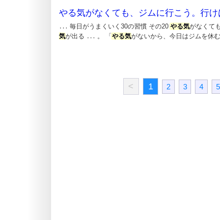
やる気がなくても、ジムに行こう。行け
毎日がうまくいく30の習慣 その20
やる気
がなくて
...
気
が出る
。 「
やる気
がないから、今日はジムを休む
...
<
1
2
3
4
5