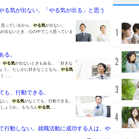
やる気が出ない。「やる気が出る」と思う
と思っているから、
やる気
が出ない。
1
気
が出ないとき、心の中でこう思っていま
ある。
2
、
やる気
が出ないときもある。 「好きな
ょう。 たしかに好きなことなら、
やる気
湧く
...
3
ても、行動できる。
ない。
やる気
がなくても、行動できる。
しょうか。 もちろん
やる気
...
4
て行動しない。就職活動に成功する人は、や