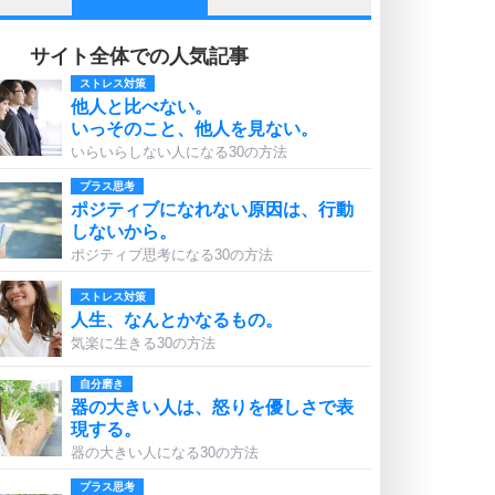
サイト全体での人気記事
ストレス対策
他人と比べない。
いっそのこと、他人を見ない。
いらいらしない人になる30の方法
プラス思考
ポジティブになれない原因は、行動
しないから。
ポジティブ思考になる30の方法
ストレス対策
人生、なんとかなるもの。
気楽に生きる30の方法
自分磨き
器の大きい人は、怒りを優しさで表
現する。
器の大きい人になる30の方法
プラス思考