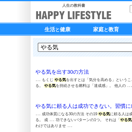
人生の教科書
生活
健康
家庭
教育
と
と
やる気を出す30の方法
もくじ
やる気
を出すとは「気分を高める」というこ
...
る。
やる気
を持続させる燃料は「達成感」。 他人の
..
やる気に頼る人は成功できない。習慣に
成功体質になる30の方法 その19
やる気
に頼る人は
...
る。 成
功できないパターンの1つ。 それは「
やる気
...
わけではありませ
...