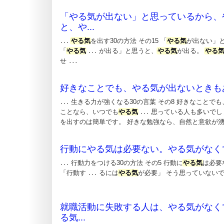
「やる気が出ない」と思っているから、
と、や...
やる気
を出す30の方法 その15 「
やる気
が出ない」
...
「
やる気
が出る」と思うと、
やる気
が出る。
やる
...
せ
...
好きなことでも、やる気が出ないときも
生きる力が強くなる30の言葉 その8 好きなことでも
...
ことなら、いつでも
やる気
思っている人も多いでし
...
を出すのは簡単です。 好きな勉強なら、自然と意欲が
行動にやる気は必要ない。やる気がなく
行動力をつける30の方法 その5 行動に
やる気
は必要
...
「行動す
るには
やる気
が必要」 そう思っていないで
...
就職活動に失敗する人は、やる気がなく
る気...