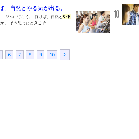
ば、自然とやる気が出る。
10
も、ジムに行こう。 行けば、自然と
やる
か」 そう思ったときこそ、
...
>
6
7
8
9
10