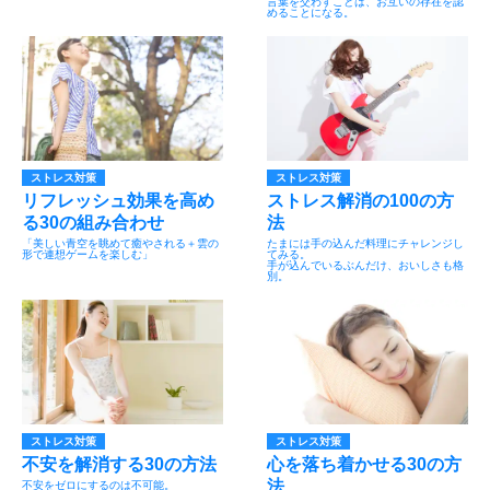
言葉を交わすことは、お互いの存在を認
めることになる。
ストレス対策
ストレス対策
リフレッシュ効果を高め
ストレス解消の100の方
る30の組み合わせ
法
「美しい青空を眺めて癒やされる＋雲の
たまには手の込んだ料理にチャレンジし
形で連想ゲームを楽しむ」
てみる。
手が込んでいるぶんだけ、おいしさも格
別。
ストレス対策
ストレス対策
不安を解消する30の方法
心を落ち着かせる30の方
法
不安をゼロにするのは不可能。