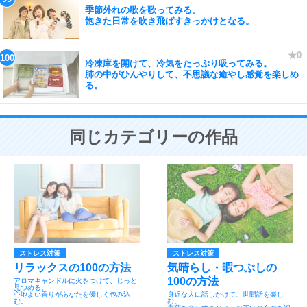
季節外れの歌を歌ってみる。
飽きた日常を吹き飛ばすきっかけとなる。
冷凍庫を開けて、冷気をたっぷり吸ってみる。
肺の中がひんやりして、不思議な癒やし感覚を楽しめ
る。
同じカテゴリーの作品
ストレス対策
ストレス対策
リラックスの100の方法
気晴らし・暇つぶしの
100の方法
アロマキャンドルに火をつけて、じっと
見つめる。
心地よい香りがあなたを優しく包み込
身近な人に話しかけて、世間話を楽し
む。
む。