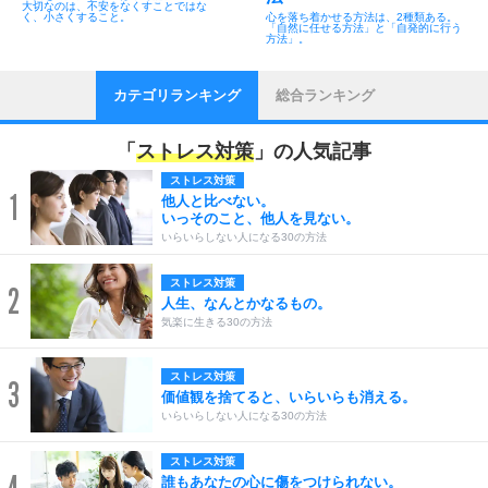
大切なのは、不安をなくすことではな
く、小さくすること。
心を落ち着かせる方法は、2種類ある。
「自然に任せる方法」と「自発的に行う
方法」。
カテゴリランキング
総合ランキング
「
ストレス対策
」の人気記事
ストレス対策
1
他人と比べない。
いっそのこと、他人を見ない。
いらいらしない人になる30の方法
ストレス対策
2
人生、なんとかなるもの。
気楽に生きる30の方法
ストレス対策
3
価値観を捨てると、いらいらも消える。
いらいらしない人になる30の方法
ストレス対策
誰もあなたの心に傷をつけられない。