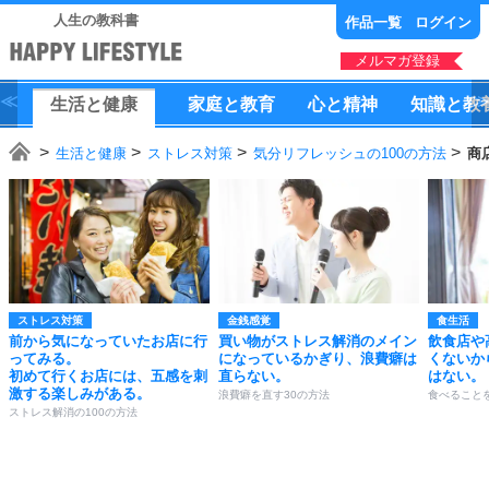
人生の教科書
作品一覧
ログイン
メルマガ登録
生活
と
健康
家庭
と
教育
心
と
精神
知識
と
教
生活と健康
ストレス対策
気分リフレッシュの100の方法
商
ストレス対策
金銭感覚
食生活
前から気になっていたお店に行
買い物がストレス解消のメイン
飲食店や
ってみる。
になっているかぎり、浪費癖は
くないか
初めて行くお店には、五感を刺
直らない。
はない。
激する楽しみがある。
浪費癖を直す30の方法
食べること
ストレス解消の100の方法