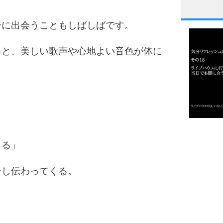
1
ーに出会うこともしばしばです。
ると、美しい歌声や心地よい音色が体に
2
3
1.0倍
1.5倍
くる」
4
2.0倍
2.5倍
ひし伝わってくる。
3.0倍
3.5倍
5
4.0倍