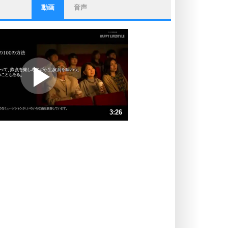
動画
音声
ストレス対策
他人と比べない。
いっそのこと、他人を見ない。
いらいらしない人になる30の方法
プラス思考
ポジティブになれない原因は、行動
しないから。
ポジティブ思考になる30の方法
ストレス対策
3:26
人生、なんとかなるもの。
気楽に生きる30の方法
速 （808KB 3分26秒）
速 （539KB 2分17秒）
自分磨き
器の大きい人は、怒りを優しさで表
速 （404KB 1分43秒）
現する。
速 （324KB 1分22秒）
器の大きい人になる30の方法
速 （270KB 1分8秒）
プラス思考
速 （231KB 59秒）
ネガティブな人は、複雑に考える。
速 （203KB 51秒）
ポジティブな人は、シンプルに考え
る。