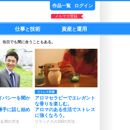
作品一覧
ログイン
メルマガ登録
仕事
技術
資産
運用
と
と
。当日でも間に合うこともある。
ストレス対策
イバシーを聞か
アロマセラピーでエレガント
な香りを楽しむ。
勝手に話し始め
アロマのある生活でストレス
に強くなろう。
る30の方法
リラックスの100の方法