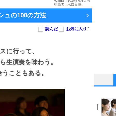
公開日：2020年8月ごろ
執筆者：
水口貴博
ュの100の方法
スに行って、
ら生演奏を味わう。
合うこともある。
1