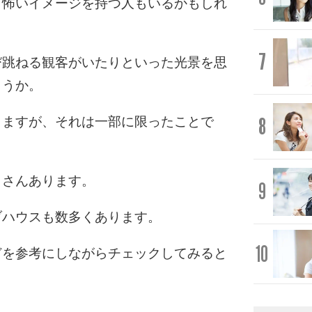
と怖いイメージを持つ人もいるかもしれ
7
び跳ねる観客がいたりといった光景を思
ょうか。
8
りますが、それは一部に限ったことで
くさんあります。
9
ブハウスも数多くあります。
10
どを参考にしながらチェックしてみると