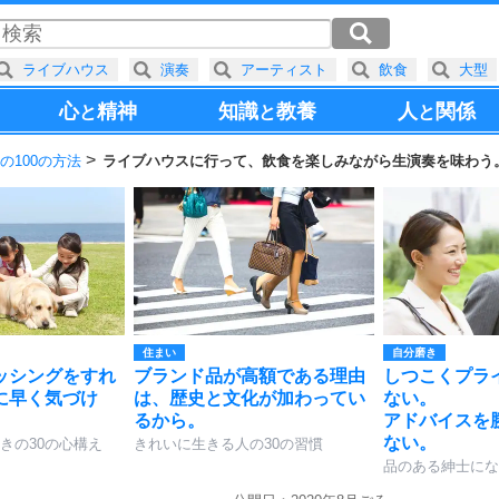
ライブハウス
演奏
アーティスト
飲食
大型
心
精神
知識
教養
人
関係
と
と
と
の100の方法
ライブハウスに行って、飲食を楽しみながら生演奏を味わう
住まい
自分磨き
ッシングをすれ
ブランド品が高額である理由
しつこくプラ
に早く気づけ
は、歴史と文化が加わってい
ない。
るから。
アドバイスを
ない。
きの30の心構え
きれいに生きる人の30の習慣
品のある紳士にな