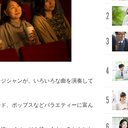
2
3
4
ージシャンが、いろいろな曲を演奏して
5
ード、ポップスなどバラエティーに富ん
6