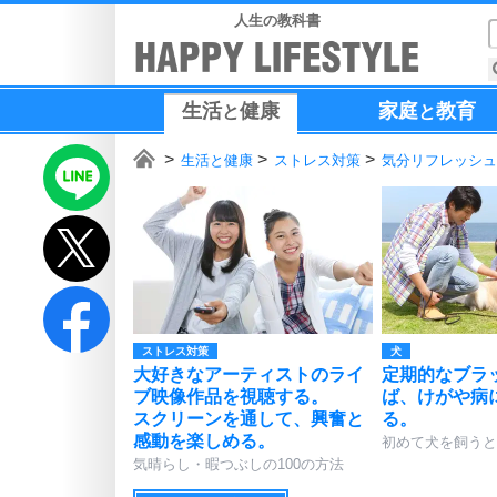
人生の教科書
生活
健康
家庭
教育
と
と
生活と健康
ストレス対策
気分リフレッシュ
ストレス対策
犬
大好きなアーティストのライ
定期的なブラ
ブ映像作品を視聴する。
ば、けがや病
スクリーンを通して、興奮と
る。
感動を楽しめる。
初めて犬を飼うと
気晴らし・暇つぶしの100の方法