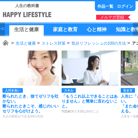
人生の教科書
作品一覧
ログイン
メルマガ登録
生活
と
健康
家庭
と
教育
心
と
精神
知識
と
教
生活と健康
ストレス対策
気分リフレッシュの100の方法
ア
人付き合い
スキル
生き方
断られたとき、捨てゼリフを吐
「もうこれ以上できることはあ
人生に「
かない。
りません」と簡単に言わないこ
い。
断られたときこそ、感じのいい
と。
「また会
セリフを心がけよう。
える。
問題解決で大切な30のこと
大人の対応ができる30の方法
人生を一生