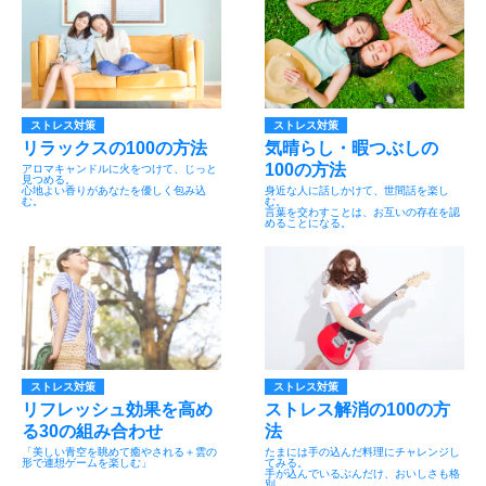
ストレス対策
ストレス対策
リラックスの100の方法
気晴らし・暇つぶしの
100の方法
アロマキャンドルに火をつけて、じっと
見つめる。
心地よい香りがあなたを優しく包み込
身近な人に話しかけて、世間話を楽し
む。
む。
言葉を交わすことは、お互いの存在を認
めることになる。
ストレス対策
ストレス対策
リフレッシュ効果を高め
ストレス解消の100の方
る30の組み合わせ
法
「美しい青空を眺めて癒やされる＋雲の
たまには手の込んだ料理にチャレンジし
形で連想ゲームを楽しむ」
てみる。
手が込んでいるぶんだけ、おいしさも格
別。