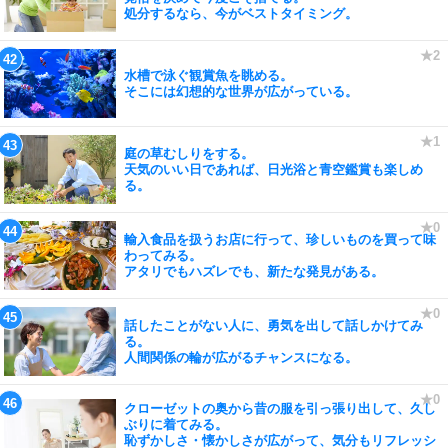
処分するなら、今がベストタイミング。
水槽で泳ぐ観賞魚を眺める。
そこには幻想的な世界が広がっている。
庭の草むしりをする。
天気のいい日であれば、日光浴と青空鑑賞も楽しめ
る。
輸入食品を扱うお店に行って、珍しいものを買って味
わってみる。
アタリでもハズレでも、新たな発見がある。
話したことがない人に、勇気を出して話しかけてみ
る。
人間関係の輪が広がるチャンスになる。
クローゼットの奥から昔の服を引っ張り出して、久し
ぶりに着てみる。
恥ずかしさ・懐かしさが広がって、気分もリフレッシ