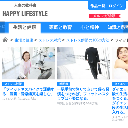
人生の教科書
作品一覧
ログイン
メルマガ登録
生活
と
健康
家庭
と
教育
心
と
精神
知識
と
教
生活と健康
ストレス対策
ストレス解消の100の方法
フィッ
ストレス対策
時間術
ダイエッ
「フィットネスバイクで運動す
一駅手前で降りて歩いて帰る習
ダイエッ
る＋読書・音楽鑑賞を楽しむ」
慣をつければ、フィットネスク
段の生活
ラブは不要になる。
をつくる
ストレス解消の100の方法
ダイエッ
時間とお金を節約する30の方法
段の生活
入れる。
ダイエット
30の違い