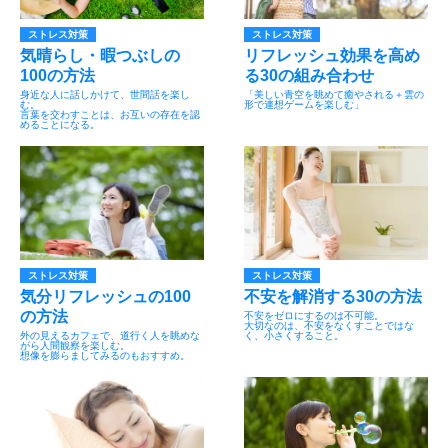
ストレス対策
ストレス対策
気晴らし・暇つぶしの
リフレッシュ効果を高め
100の方法
る30の組み合わせ
身近な人に話しかけて、世間話を楽し
「美しい青空を眺めて癒やされる＋雲の
む。
形で連想ゲームを楽しむ」
言葉を交わすことは、お互いの存在を認
めることになる。
ストレス対策
ストレス対策
気分リフレッシュの100
不安を解消する30の方法
の方法
不安をゼロにするのは不可能。
大切なのは、不安をなくすことではな
外の見えるカフェで、道行く人を眺めな
く、小さくすること。
がら人間観察を楽しむ。
想像を膨らましてみるのもおすすめ。