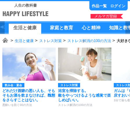
人生の教科書
作品一覧
ログイン
メルマガ登録
生活
と
健康
家庭
と
教育
心
と
精神
知識
と
教
生活と健康
ストレス対策
ストレス解消の100の方法
大好き
飲み会・宴会
ストレス対策
ストレス
どれだけ酒癖の悪い人も、そも
浴室を掃除する。
ガムは「
そもお酒を飲まなければ、醜態
敵をやっつけるような感覚で楽
戻すおい
をさらすことはない。
しめばいい。
3分で落ち着
悪酔いを防ぐ30の方法
ストレス解消の100の方法