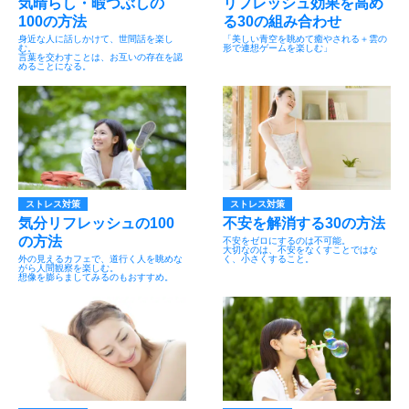
気晴らし・暇つぶしの
リフレッシュ効果を高め
100の方法
る30の組み合わせ
身近な人に話しかけて、世間話を楽し
「美しい青空を眺めて癒やされる＋雲の
む。
形で連想ゲームを楽しむ」
言葉を交わすことは、お互いの存在を認
めることになる。
ストレス対策
ストレス対策
気分リフレッシュの100
不安を解消する30の方法
の方法
不安をゼロにするのは不可能。
大切なのは、不安をなくすことではな
外の見えるカフェで、道行く人を眺めな
く、小さくすること。
がら人間観察を楽しむ。
想像を膨らましてみるのもおすすめ。