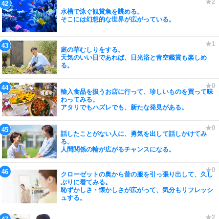
水槽で泳ぐ観賞魚を眺める。
そこには幻想的な世界が広がっている。
庭の草むしりをする。
天気のいい日であれば、日光浴と青空鑑賞も楽しめ
る。
輸入食品を扱うお店に行って、珍しいものを買って味
わってみる。
アタリでもハズレでも、新たな発見がある。
話したことがない人に、勇気を出して話しかけてみ
る。
人間関係の輪が広がるチャンスになる。
クローゼットの奥から昔の服を引っ張り出して、久し
ぶりに着てみる。
恥ずかしさ・懐かしさが広がって、気分もリフレッシ
ュする。