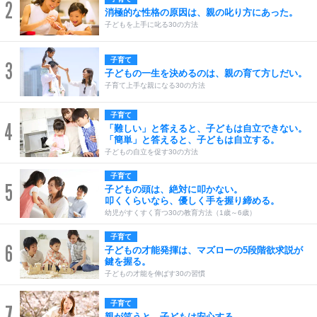
2
消極的な性格の原因は、親の叱り方にあった。
子どもを上手に叱る30の方法
子育て
3
子どもの一生を決めるのは、親の育て方しだい。
子育て上手な親になる30の方法
子育て
4
「難しい」と答えると、子どもは自立できない。
「簡単」と答えると、子どもは自立する。
子どもの自立を促す30の方法
子育て
5
子どもの頭は、絶対に叩かない。
叩くくらいなら、優しく手を握り締める。
幼児がすくすく育つ30の教育方法（1歳～6歳）
子育て
6
子どもの才能発揮は、マズローの5段階欲求説が
鍵を握る。
子どもの才能を伸ばす30の習慣
子育て
7
親が笑うと、子どもは安心する。