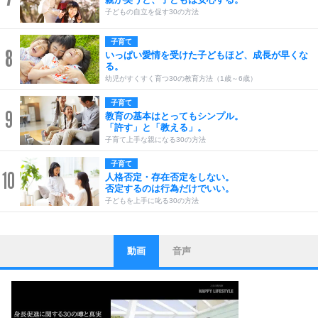
子どもの自立を促す30の方法
子育て
8
いっぱい愛情を受けた子どもほど、成長が早くな
る。
幼児がすくすく育つ30の教育方法（1歳～6歳）
子育て
9
教育の基本はとってもシンプル。
「許す」と「教える」。
子育て上手な親になる30の方法
子育て
10
人格否定・存在否定をしない。
否定するのは行為だけでいい。
子どもを上手に叱る30の方法
動画
音声
ストレス対策
1
他人と比べない。
いっそのこと、他人を見ない。
いらいらしない人になる30の方法