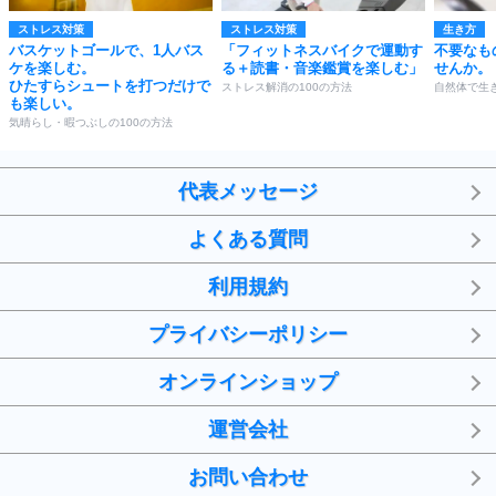
ストレス対策
ストレス対策
生き方
バスケットゴールで、1人バス
「フィットネスバイクで運動す
不要なも
ケを楽しむ。
る＋読書・音楽鑑賞を楽しむ」
せんか。
ひたすらシュートを打つだけで
ストレス解消の100の方法
自然体で生き
も楽しい。
気晴らし・暇つぶしの100の方法
代表メッセージ
よくある質問
利用規約
プライバシーポリシー
オンラインショップ
運営会社
お問い合わせ