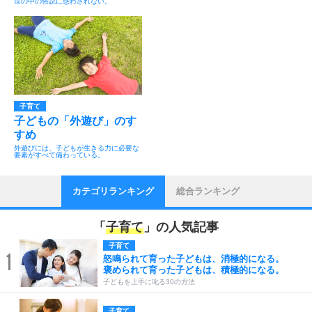
世の中の俗説に惑わされない。
子育て
子どもの「外遊び」のす
すめ
外遊びには、子どもが生きる力に必要な
要素がすべて備わっている。
カテゴリランキング
総合ランキング
「
子育て
」の人気記事
子育て
1
怒鳴られて育った子どもは、消極的になる。
褒められて育った子どもは、積極的になる。
子どもを上手に叱る30の方法
子育て