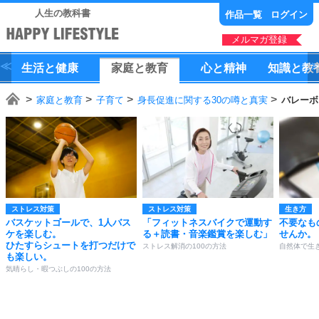
人生の教科書
作品一覧
ログイン
メルマガ登録
生活
と
健康
家庭
と
教育
心
と
精神
知識
と
教
家庭と教育
子育て
身長促進に関する30の噂と真実
バレーボ
ストレス対策
ストレス対策
生き方
バスケットゴールで、1人バス
「フィットネスバイクで運動す
不要なも
ケを楽しむ。
る＋読書・音楽鑑賞を楽しむ」
せんか。
ひたすらシュートを打つだけで
ストレス解消の100の方法
自然体で生き
も楽しい。
気晴らし・暇つぶしの100の方法