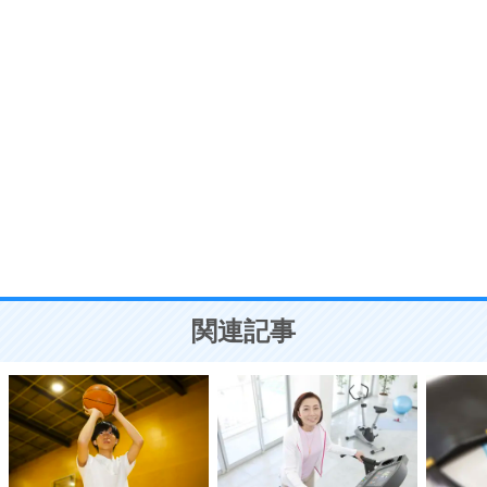
7
う。
ポジティブ思考になる30の方法
自分磨き
8
いらない物は、徹底的に捨てる。
気品と美しさを身につける30の方法
勉強法
9
謙虚な人こそ、本当に強い人。
頭の使い方がうまくなる30の方法
恋愛学
10
人を好きになったら、まず相手を徹底的に信じる
ことが大切。
恋する人が知っておきたい30の大切なこと
関連記事