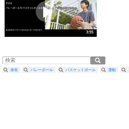
プラス思考
2
ポジティブになれない原因は、行動しないから。
ポジティブ思考になる30の方法
ストレス対策
3
人生、なんとかなるもの。
3:55
気楽に生きる30の方法
1.0倍速 （920KB 3分55秒）
1.5倍速 （614KB 2分36秒）
自分磨き
4
器の大きい人は、怒りを優しさで表現する。
2.0倍速 （461KB 1分57秒）
器の大きい人になる30の方法
2.5倍速 （369KB 1分34秒）
身長
バレーボール
バスケットボール
運動
3.0倍速 （307KB 1分18秒）
プラス思考
5
ネガティブな人は、複雑に考える。
3.5倍速 （264KB 1分7秒）
ポジティブな人は、シンプルに考える。
4.0倍速 （231KB 58秒）
ポジティブ思考になる30の方法
ストレス対策
6
価値観を捨てると、いらいらも消える。
いらいらしない人になる30の方法
プラス思考
気持ちはなくていいから、とにかく癖にしてしま