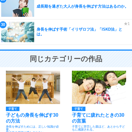
成長期を過ぎた大人が身長を伸ばす方法はあるのか。
身長を伸ばす手術「イリザロフ法」「ISKD法」と
は。
同じカテゴリーの作品
子育て
子育て
子どもの身長を伸ばす30
子育てに疲れたときの30
の方法
の言葉
身長を伸ばすためには、正しい知識が必
子育てに苦労した親ほど、あとから子ど
要。
もに感謝される。