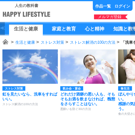
人生の教科書
作品一覧
ログイン
メルマガ登録
生活
と
健康
家庭
と
教育
心
と
精神
知識
と
教
生活と健康
ストレス対策
ストレス解消の100の方法
「洗車
ストレス対策
飲み会・宴会
食生活
虹を見たいなら、洗車をすれば
どれだけ酒癖の悪い人も、そも
ぼんやり
いい。
そもお酒を飲まなければ、醜態
い。
をさらすことはない。
感謝の気
ストレス解消の100の方法
う。
悪酔いを防ぐ30の方法
食の大切さ