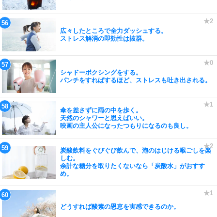
広々したところで全力ダッシュする。
ストレス解消の即効性は抜群。
シャドーボクシングをする。
パンチをすればするほど、ストレスも吐き出される。
傘を差さずに雨の中を歩く。
天然のシャワーと思えばいい。
映画の主人公になったつもりになるのも良し。
炭酸飲料をぐびぐび飲んで、泡のはじける喉ごしを楽
しむ。
余計な糖分を取りたくないなら「炭酸水」がおすす
め。
どうすれば酸素の恩恵を実感できるのか。