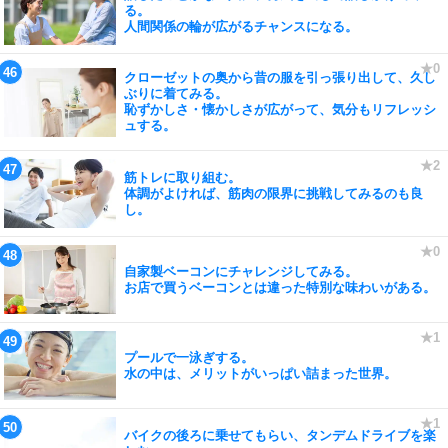
る。
人間関係の輪が広がるチャンスになる。
クローゼットの奥から昔の服を引っ張り出して、久し
ぶりに着てみる。
恥ずかしさ・懐かしさが広がって、気分もリフレッシ
ュする。
筋トレに取り組む。
体調がよければ、筋肉の限界に挑戦してみるのも良
し。
自家製ベーコンにチャレンジしてみる。
お店で買うベーコンとは違った特別な味わいがある。
プールで一泳ぎする。
水の中は、メリットがいっぱい詰まった世界。
バイクの後ろに乗せてもらい、タンデムドライブを楽