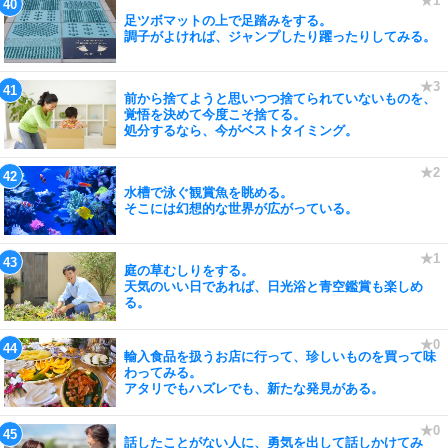
足ツボマットの上で足踏みをする。
調子がよければ、ジャンプしたり躍ったりしてみる。
前から捨てようと思いつつ捨てられていないものを、
覚悟を決めて今度こそ捨てる。
処分するなら、今がベストタイミング。
水槽で泳ぐ観賞魚を眺める。
そこには幻想的な世界が広がっている。
庭の草むしりをする。
天気のいい日であれば、日光浴と青空鑑賞も楽しめ
る。
輸入食品を扱うお店に行って、珍しいものを買って味
わってみる。
アタリでもハズレでも、新たな発見がある。
話したことがない人に、勇気を出して話しかけてみ