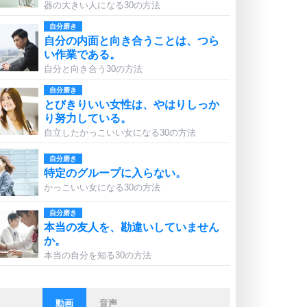
器の大きい人になる30の方法
自分磨き
自分の内面と向き合うことは、つら
い作業である。
自分と向き合う30の方法
自分磨き
とびきりいい女性は、やはりしっか
り努力している。
自立したかっこいい女になる30の方法
自分磨き
特定のグループに入らない。
かっこいい女になる30の方法
自分磨き
本当の友人を、勘違いしていません
か。
本当の自分を知る30の方法
動画
音声
ストレス対策