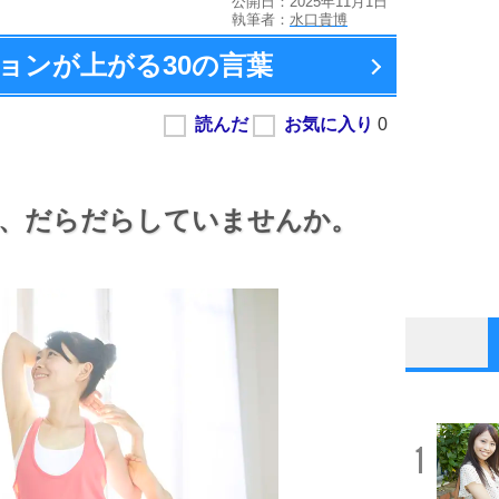
公開日：2025年11月1日
執筆者：
水口貴博
ョンが上がる
30の言葉
、
だらだらしていませんか。
1