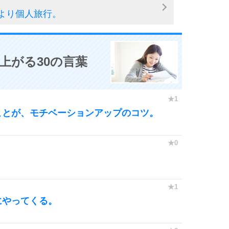
より個人旅行。
6
上がる30の言葉
7
ことが、モチベーションアップのコツ。
8
。
9
にやってくる。
10