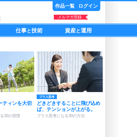
作品一覧
ログイン
メルマガ登録
仕事
技術
資産
運用
と
と
。
プラス思考
ーティンを大切
どきどきすることに飛び込め
ば、テンションが上がる。
る30の習慣
プラス思考になる30の方法