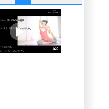
他人と比べない。
いっそのこと、他人を見ない。
いらいらしない人になる30の方法
プラス思考
ポジティブになれない原因は、行動
しないから。
ポジティブ思考になる30の方法
ストレス対策
1:20
人生、なんとかなるもの。
気楽に生きる30の方法
速 （317KB 1分20秒）
速 （212KB 54秒）
自分磨き
器の大きい人は、怒りを優しさで表
速 （159KB 40秒）
現する。
速 （127KB 32秒）
器の大きい人になる30の方法
速 （106KB 27秒）
プラス思考
速 （91KB 23秒）
ネガティブな人は、複雑に考える。
速 （80KB 20秒）
ポジティブな人は、シンプルに考え
る。
ポジティブ思考になる30の方法