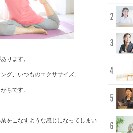
2
3
があります。
4
ニング、いつものエクササイズ。
りがちです。
5
作業をこなすような感じになってしまい
6