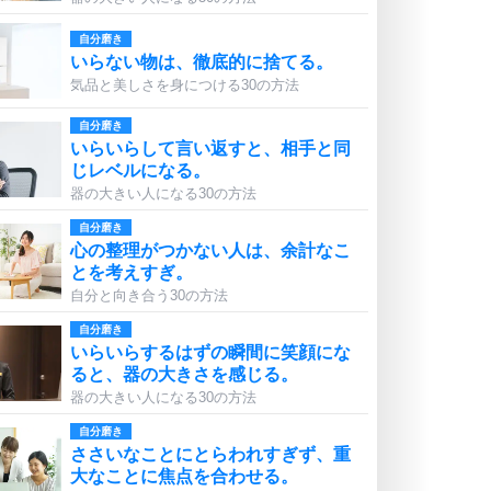
自分磨き
いらない物は、徹底的に捨てる。
気品と美しさを身につける30の方法
自分磨き
いらいらして言い返すと、相手と同
じレベルになる。
器の大きい人になる30の方法
自分磨き
心の整理がつかない人は、余計なこ
とを考えすぎ。
自分と向き合う30の方法
自分磨き
いらいらするはずの瞬間に笑顔にな
ると、器の大きさを感じる。
器の大きい人になる30の方法
自分磨き
ささいなことにとらわれすぎず、重
大なことに焦点を合わせる。