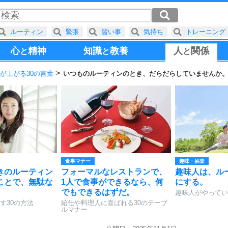
ルーティン
緊張
習い事
気持ち
トレーニング
心
精神
知識
教養
人
関係
と
と
と
が上がる30の言葉
いつものルーティンのとき、だらだらしていませんか
食事マナー
趣味・娯楽
きのルーティン
フォーマルなレストランで、
趣味人は、ル
ことで、無駄な
1人で食事ができるなら、何
にする。
。
でもできるはずだ。
趣味人がやってい
す30の方法
給仕や料理人に喜ばれる30のテーブ
ルマナー