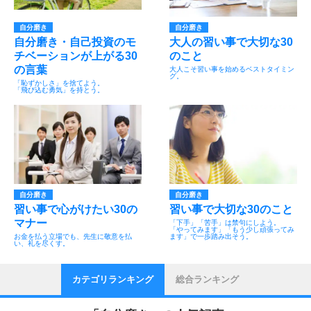
自分磨き
自分磨き
自分磨き・自己投資のモ
大人の習い事で大切な30
チベーションが上がる30
のこと
の言葉
大人こそ習い事を始めるベストタイミン
グ。
「恥ずかしさ」を捨てよう。
「飛び込む勇気」を持とう。
自分磨き
自分磨き
習い事で心がけたい30の
習い事で大切な30のこと
マナー
「下手」「苦手」は禁句にしよう。
「やってみます」「もう少し頑張ってみ
お金を払う立場でも、先生に敬意を払
ます」で一歩踏み出そう。
い、礼を尽くす。
カテゴリランキング
総合ランキング