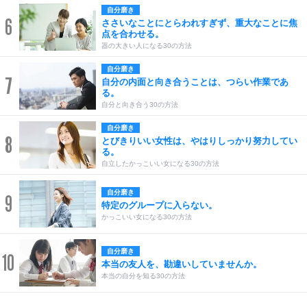
自分磨き
6
ささいなことにとらわれすぎず、重大なことに焦
点を合わせる。
器の大きい人になる30の方法
自分磨き
7
自分の内面と向き合うことは、つらい作業であ
る。
自分と向き合う30の方法
自分磨き
8
とびきりいい女性は、やはりしっかり努力してい
る。
自立したかっこいい女になる30の方法
自分磨き
9
特定のグループに入らない。
かっこいい女になる30の方法
自分磨き
10
本当の友人を、勘違いしていませんか。
本当の自分を知る30の方法