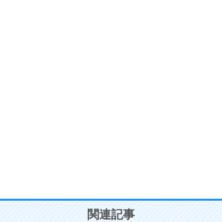
ストレス対策
6
価値観を捨てると、いらいらも消える。
いらいらしない人になる30の方法
プラス思考
7
気持ちはなくていいから、とにかく癖にしてしま
う。
ポジティブ思考になる30の方法
自分磨き
8
いらない物は、徹底的に捨てる。
気品と美しさを身につける30の方法
勉強法
9
謙虚な人こそ、本当に強い人。
頭の使い方がうまくなる30の方法
恋愛学
10
人を好きになったら、まず相手を徹底的に信じる
ことが大切。
恋する人が知っておきたい30の大切なこと
関連記事