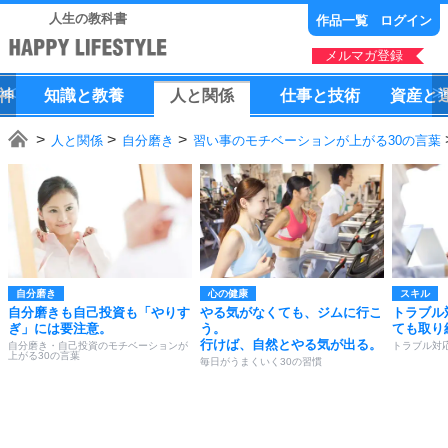
人生の教科書
作品一覧
ログイン
メルマガ登録
神
知識
と
教養
人
と
関係
仕事
と
技術
資産
と
人と関係
自分磨き
習い事のモチベーションが上がる30の言葉
自分磨き
心の健康
スキル
自分磨きも自己投資も「やりす
やる気がなくても、ジムに行こ
トラブル
ぎ」には要注意。
う。
ても取り
行けば、自然とやる気が出る。
自分磨き・自己投資のモチベーションが
トラブル対
上がる30の言葉
毎日がうまくいく30の習慣