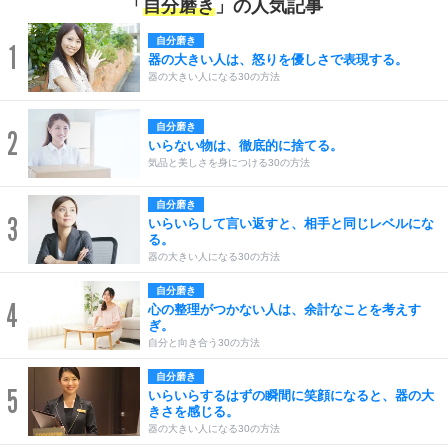
「
自分磨き
」の人気記事
自分磨き
1
器の大きい人は、怒りを優しさで表現する。
器の大きい人になる30の方法
自分磨き
2
いらない物は、徹底的に捨てる。
気品と美しさを身につける30の方法
自分磨き
3
いらいらして言い返すと、相手と同じレベルにな
る。
器の大きい人になる30の方法
自分磨き
4
心の整理がつかない人は、余計なことを考えす
ぎ。
自分と向き合う30の方法
自分磨き
5
いらいらするはずの瞬間に笑顔になると、器の大
きさを感じる。
器の大きい人になる30の方法