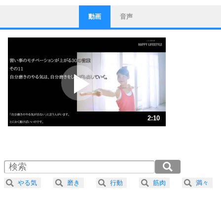
動画
音声
ストレス対策
1
他人と比べない。
いっそのこと、他人を見ない。
いらいらしない人になる30の方法
プラス思考
2
ポジティブになれない原因は、行動しないから。
ポジティブ思考になる30の方法
ストレス対策
3
人生、なんとかなるもの。
2:10
気楽に生きる30の方法
1.0倍速 （509KB 2分10秒）
1.5倍速 （339KB 1分26秒）
自分磨き
4
器の大きい人は、怒りを優しさで表現する。
2.0倍速 （255KB 1分5秒）
器の大きい人になる30の方法
2.5倍速 （204KB 52秒）
やる気
磨き
行動
筋肉
満々
3.0倍速 （170KB 43秒）
プラス思考
5
ネガティブな人は、複雑に考える。
3.5倍速 （146KB 37秒）
ポジティブな人は、シンプルに考える。
4.0倍速 （128KB 32秒）
ポジティブ思考になる30の方法