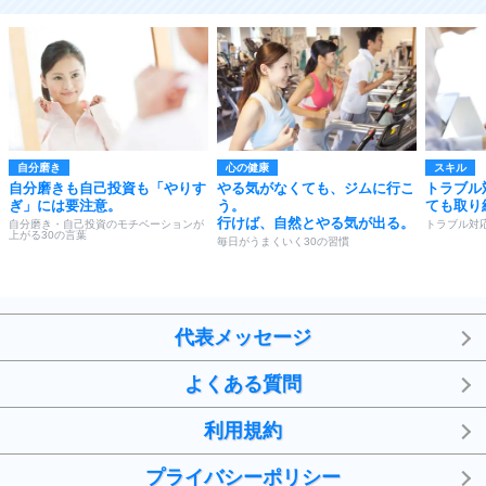
自分磨き
心の健康
スキル
自分磨きも自己投資も「やりす
やる気がなくても、ジムに行こ
トラブル
ぎ」には要注意。
う。
ても取り
行けば、自然とやる気が出る。
自分磨き・自己投資のモチベーションが
トラブル対
上がる30の言葉
毎日がうまくいく30の習慣
代表メッセージ
よくある質問
利用規約
プライバシーポリシー