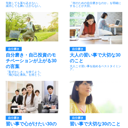
失敗しても落ち込まない。
「何のための自分磨きなのか」を明確に
成功しても舞い上がらない。
することが大切。
自分磨き
自分磨き
自分磨き・自己投資のモ
大人の習い事で大切な30
チベーションが上がる30
のこと
の言葉
大人こそ習い事を始めるベストタイミン
グ。
「恥ずかしさ」を捨てよう。
「飛び込む勇気」を持とう。
自分磨き
自分磨き
習い事で心がけたい30の
習い事で大切な30のこと