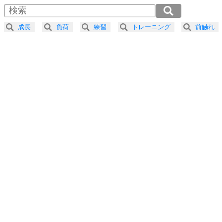
4
器の大きい人は、怒りを優しさで表現する。
2.0倍速 （210KB 53秒）
器の大きい人になる30の方法
2.5倍速 （168KB 42秒）
成長
負荷
練習
トレーニング
前触れ
3.0倍速 （140KB 35秒）
プラス思考
5
ネガティブな人は、複雑に考える。
3.5倍速 （120KB 30秒）
ポジティブな人は、シンプルに考える。
4.0倍速 （105KB 26秒）
ポジティブ思考になる30の方法
ストレス対策
6
価値観を捨てると、いらいらも消える。
いらいらしない人になる30の方法
プラス思考
7
気持ちはなくていいから、とにかく癖にしてしま
う。
ポジティブ思考になる30の方法
自分磨き
8
いらない物は、徹底的に捨てる。
気品と美しさを身につける30の方法
勉強法
9
謙虚な人こそ、本当に強い人。