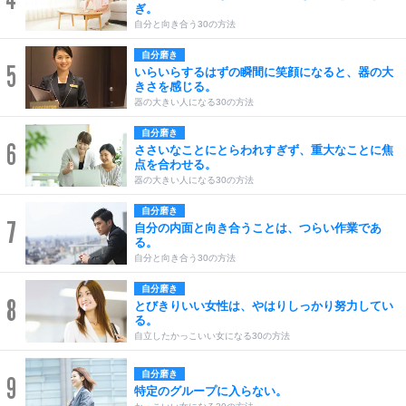
ぎ。
自分と向き合う30の方法
自分磨き
5
いらいらするはずの瞬間に笑顔になると、器の大
きさを感じる。
器の大きい人になる30の方法
自分磨き
6
ささいなことにとらわれすぎず、重大なことに焦
点を合わせる。
器の大きい人になる30の方法
自分磨き
7
自分の内面と向き合うことは、つらい作業であ
る。
自分と向き合う30の方法
自分磨き
8
とびきりいい女性は、やはりしっかり努力してい
る。
自立したかっこいい女になる30の方法
自分磨き
9
特定のグループに入らない。