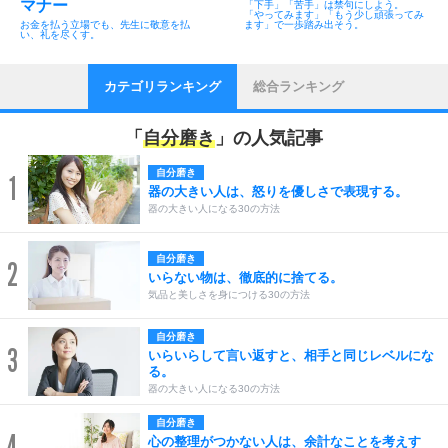
マナー
「下手」「苦手」は禁句にしよう。
「やってみます」「もう少し頑張ってみ
お金を払う立場でも、先生に敬意を払
ます」で一歩踏み出そう。
い、礼を尽くす。
カテゴリランキング
総合ランキング
「
自分磨き
」の人気記事
自分磨き
1
器の大きい人は、怒りを優しさで表現する。
器の大きい人になる30の方法
自分磨き
2
いらない物は、徹底的に捨てる。
気品と美しさを身につける30の方法
自分磨き
3
いらいらして言い返すと、相手と同じレベルにな
る。
器の大きい人になる30の方法
自分磨き
4
心の整理がつかない人は、余計なことを考えす