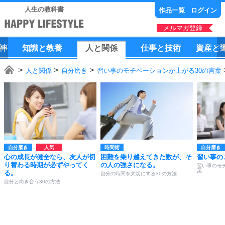
人生の教科書
作品一覧
ログイン
メルマガ登録
神
知識
と
教養
人
と
関係
仕事
と
技術
資産
と
人と関係
自分磨き
習い事のモチベーションが上がる30の言葉
自分磨き
時間術
自分磨き
心の成長が健全なら、友人が切
困難を乗り越えてきた数が、そ
習い事の
り替わる時期が必ずやってく
の人の強さになる。
習い事のモ
葉
る。
自分の時間を大切にする30の方法
自分と向き合う30の方法