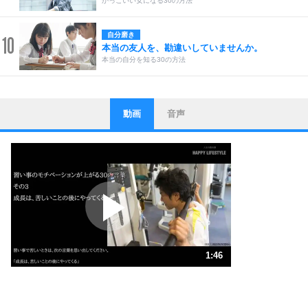
かっこいい女になる30の方法
自分磨き
10
本当の友人を、勘違いしていませんか。
本当の自分を知る30の方法
動画
音声
ストレス対策
1
他人と比べない。
いっそのこと、他人を見ない。
いらいらしない人になる30の方法
プラス思考
2
ポジティブになれない原因は、行動しないから。
ポジティブ思考になる30の方法
ストレス対策
3
人生、なんとかなるもの。
1:46
気楽に生きる30の方法
1.0倍速 （418KB 1分46秒）
1.5倍速 （279KB 1分11秒）
自分磨き