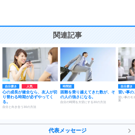
頭の使い方がうまくなる30の方法
恋愛学
10
人を好きになったら、まず相手を徹底的に信じる
ことが大切。
恋する人が知っておきたい30の大切なこと
関連記事
自分磨き
時間術
自分磨き
心の成長が健全なら、友人が切
困難を乗り越えてきた数が、そ
習い事の
り替わる時期が必ずやってく
の人の強さになる。
習い事のモ
葉
る。
自分の時間を大切にする30の方法
自分と向き合う30の方法
代表メッセージ