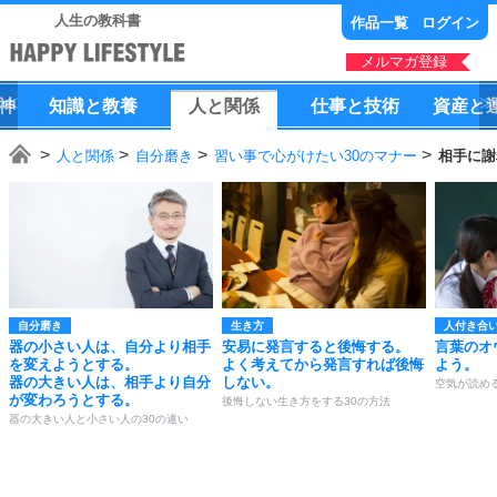
人生の教科書
作品一覧
ログイン
メルマガ登録
神
知識
と
教養
人
と
関係
仕事
と
技術
資産
と
人と関係
自分磨き
習い事で心がけたい30のマナー
相手に謝
自分磨き
生き方
人付き合
器の小さい人は、自分より相手
安易に発言すると後悔する。
言葉のオ
を変えようとする。
よく考えてから発言すれば後悔
よう。
器の大きい人は、相手より自分
しない。
空気が読め
が変わろうとする。
後悔しない生き方をする30の方法
器の大きい人と小さい人の30の違い