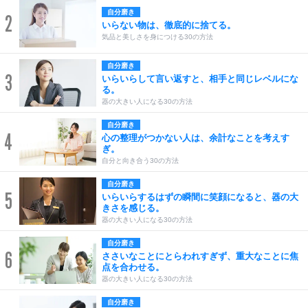
自分磨き
2
いらない物は、徹底的に捨てる。
気品と美しさを身につける30の方法
自分磨き
3
いらいらして言い返すと、相手と同じレベルにな
る。
器の大きい人になる30の方法
自分磨き
4
心の整理がつかない人は、余計なことを考えす
ぎ。
自分と向き合う30の方法
自分磨き
5
いらいらするはずの瞬間に笑顔になると、器の大
きさを感じる。
器の大きい人になる30の方法
自分磨き
6
ささいなことにとらわれすぎず、重大なことに焦
点を合わせる。
器の大きい人になる30の方法
自分磨き