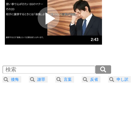
プラス思考
2
ポジティブになれない原因は、行動しないから。
ポジティブ思考になる30の方法
ストレス対策
3
人生、なんとかなるもの。
2:43
気楽に生きる30の方法
1.0倍速 （640KB 2分43秒）
1.5倍速 （427KB 1分49秒）
自分磨き
4
器の大きい人は、怒りを優しさで表現する。
2.0倍速 （320KB 1分21秒）
器の大きい人になる30の方法
2.5倍速 （257KB 1分5秒）
後悔
謝罪
言葉
反省
申し訳
3.0倍速 （214KB 54秒）
プラス思考
5
ネガティブな人は、複雑に考える。
3.5倍速 （184KB 46秒）
ポジティブな人は、シンプルに考える。
4.0倍速 （161KB 40秒）
ポジティブ思考になる30の方法
ストレス対策
6
価値観を捨てると、いらいらも消える。
いらいらしない人になる30の方法
プラス思考