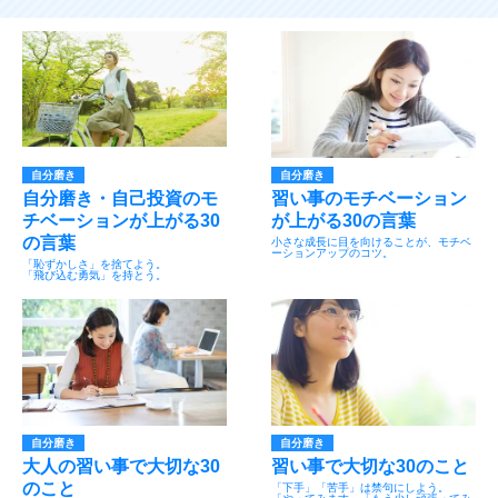
自分磨き
自分磨き
自分磨き・自己投資のモ
習い事のモチベーション
チベーションが上がる30
が上がる30の言葉
の言葉
小さな成長に目を向けることが、モチベ
ーションアップのコツ。
「恥ずかしさ」を捨てよう。
「飛び込む勇気」を持とう。
自分磨き
自分磨き
大人の習い事で大切な30
習い事で大切な30のこと
のこと
「下手」「苦手」は禁句にしよう。