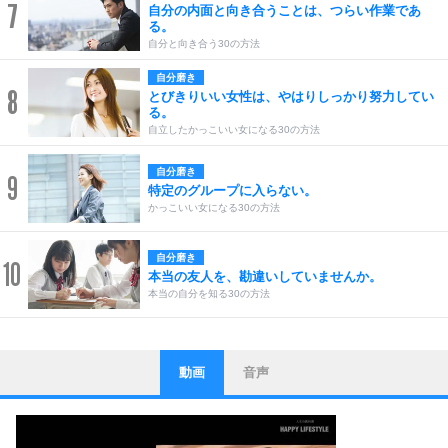
7
自分の内面と向き合うことは、つらい作業であ
る。
自分と向き合う30の方法
自分磨き
8
とびきりいい女性は、やはりしっかり努力してい
る。
自立したかっこいい女になる30の方法
自分磨き
9
特定のグループに入らない。
かっこいい女になる30の方法
自分磨き
10
本当の友人を、勘違いしていませんか。
本当の自分を知る30の方法
動画
音声
ストレス対策
1
他人と比べない。
いっそのこと、他人を見ない。
いらいらしない人になる30の方法