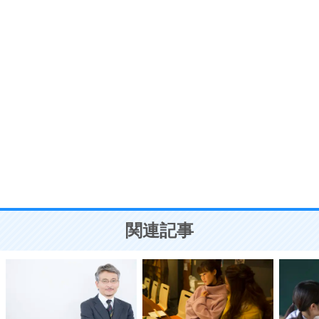
7
気持ちはなくていいから、とにかく癖にしてしま
う。
ポジティブ思考になる30の方法
自分磨き
8
いらない物は、徹底的に捨てる。
気品と美しさを身につける30の方法
勉強法
9
謙虚な人こそ、本当に強い人。
頭の使い方がうまくなる30の方法
恋愛学
10
人を好きになったら、まず相手を徹底的に信じる
ことが大切。
恋する人が知っておきたい30の大切なこと
関連記事