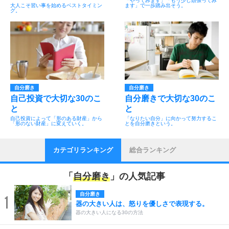
「やってみます」「もう少し頑張ってみ
大人こそ習い事を始めるベストタイミン
ます」で一歩踏み出そう。
グ。
自分磨き
自分磨き
自己投資で大切な30のこ
自分磨きで大切な30のこ
と
と
自己投資によって「形のある財産」から
「なりたい自分」に向かって努力するこ
「形のない財産」に変えていく。
とを自分磨きという。
カテゴリランキング
総合ランキング
「
自分磨き
」の人気記事
自分磨き
1
器の大きい人は、怒りを優しさで表現する。
器の大きい人になる30の方法