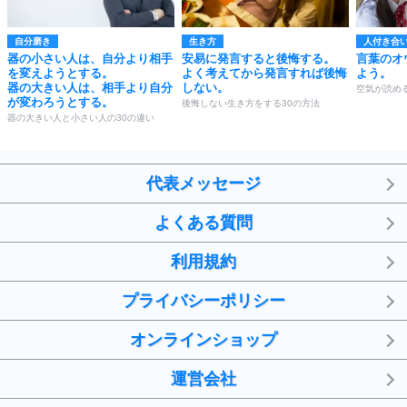
自分磨き
生き方
人付き合
器の小さい人は、自分より相手
安易に発言すると後悔する。
言葉のオ
を変えようとする。
よく考えてから発言すれば後悔
よう。
器の大きい人は、相手より自分
しない。
空気が読め
が変わろうとする。
後悔しない生き方をする30の方法
器の大きい人と小さい人の30の違い
代表メッセージ
よくある質問
利用規約
プライバシーポリシー
オンラインショップ
運営会社