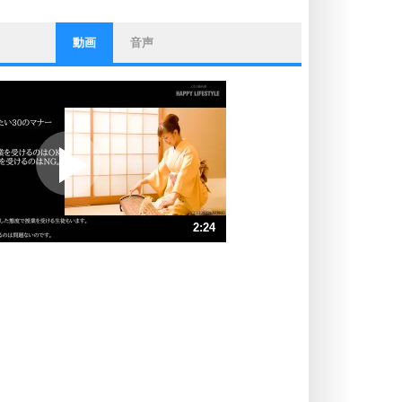
動画
音声
ストレス対策
他人と比べない。
いっそのこと、他人を見ない。
いらいらしない人になる30の方法
プラス思考
ポジティブになれない原因は、行動
しないから。
ポジティブ思考になる30の方法
ストレス対策
2:24
人生、なんとかなるもの。
気楽に生きる30の方法
速 （565KB 2分24秒）
速 （377KB 1分36秒）
自分磨き
器の大きい人は、怒りを優しさで表
速 （283KB 1分12秒）
現する。
速 （227KB 57秒）
器の大きい人になる30の方法
速 （189KB 48秒）
プラス思考
速 （162KB 41秒）
ネガティブな人は、複雑に考える。