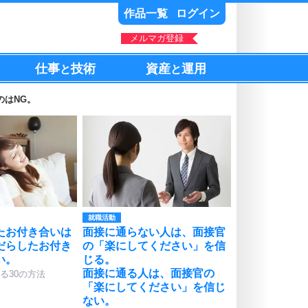
作品一覧
ログイン
メルマガ登録
仕事
技術
資産
運用
と
と
のはNG。
就職活動
たお付き合いは
面接に通らない人は、面接官
だらしたお付き
の「楽にしてください」を信
い。
じる。
面接に通る人は、面接官の
る30の方法
「楽にしてください」を信じ
ない。