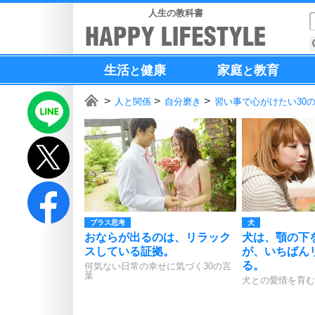
人生の教科書
生活
健康
家庭
教育
と
と
人と関係
自分磨き
習い事で心がけたい30
プラス思考
犬
おならが出るのは、リラック
犬は、顎の下
スしている証拠。
が、いちばん
る。
何気ない日常の幸せに気づく30の言
葉
犬との愛情を育む