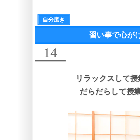
自分磨き
習い事で心が
14
リラックスして授
だらだらして授業