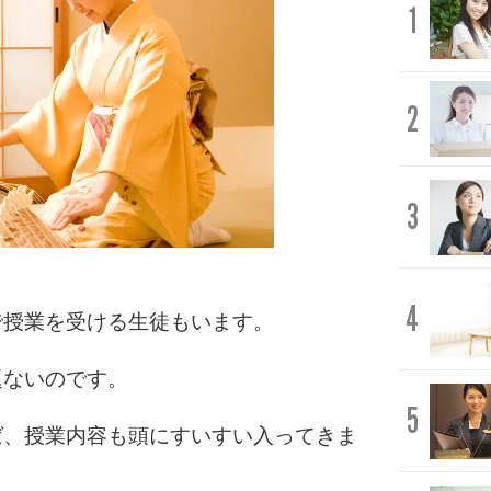
1
2
3
4
で授業を受ける生徒もいます。
題ないのです。
5
ば、授業内容も頭にすいすい入ってきま