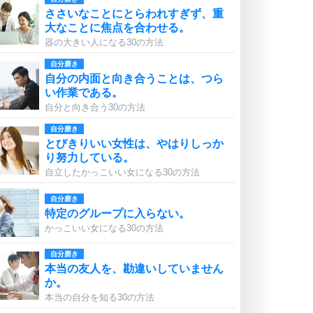
ささいなことにとらわれすぎず、重
大なことに焦点を合わせる。
器の大きい人になる30の方法
自分磨き
自分の内面と向き合うことは、つら
い作業である。
自分と向き合う30の方法
自分磨き
とびきりいい女性は、やはりしっか
り努力している。
自立したかっこいい女になる30の方法
自分磨き
特定のグループに入らない。
かっこいい女になる30の方法
自分磨き
本当の友人を、勘違いしていません
か。
本当の自分を知る30の方法