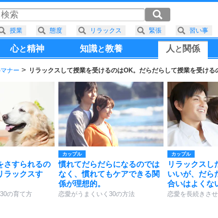
授業
態度
リラックス
緊張
習い事
心
精神
知識
教養
人
関係
と
と
と
のマナー
リラックスして授業を受けるのはOK。だらだらして授業を受ける
カップル
カップル
をさすられるの
慣れてだらだらになるのでは
リラックスし
リラックスす
なく、慣れてもケアできる関
いいが、だら
係が理想的。
合いはよくな
30の育て方
恋愛がうまくいく30の方法
恋愛を長続きさせ