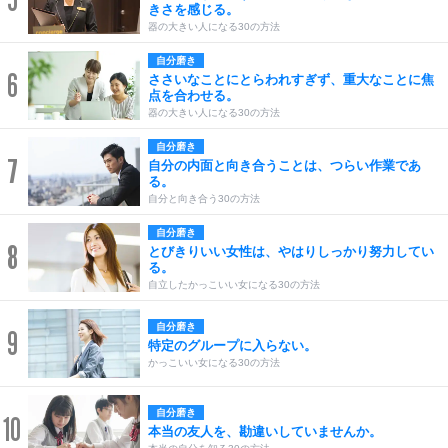
きさを感じる。
器の大きい人になる30の方法
自分磨き
6
ささいなことにとらわれすぎず、重大なことに焦
点を合わせる。
器の大きい人になる30の方法
自分磨き
7
自分の内面と向き合うことは、つらい作業であ
る。
自分と向き合う30の方法
自分磨き
8
とびきりいい女性は、やはりしっかり努力してい
る。
自立したかっこいい女になる30の方法
自分磨き
9
特定のグループに入らない。
かっこいい女になる30の方法
自分磨き
10
本当の友人を、勘違いしていませんか。