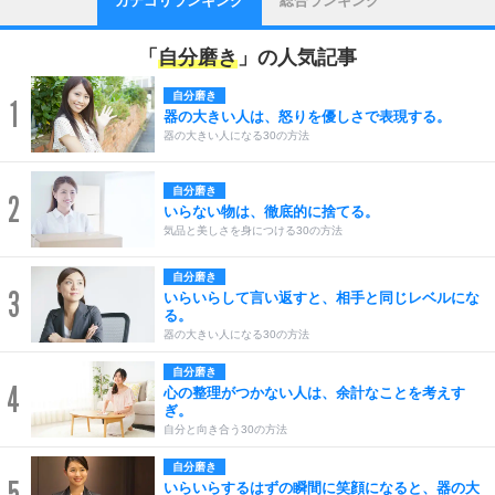
カテゴリランキング
総合ランキング
「
自分磨き
」の人気記事
自分磨き
1
器の大きい人は、怒りを優しさで表現する。
器の大きい人になる30の方法
自分磨き
2
いらない物は、徹底的に捨てる。
気品と美しさを身につける30の方法
自分磨き
3
いらいらして言い返すと、相手と同じレベルにな
る。
器の大きい人になる30の方法
自分磨き
4
心の整理がつかない人は、余計なことを考えす
ぎ。
自分と向き合う30の方法
自分磨き
5
いらいらするはずの瞬間に笑顔になると、器の大