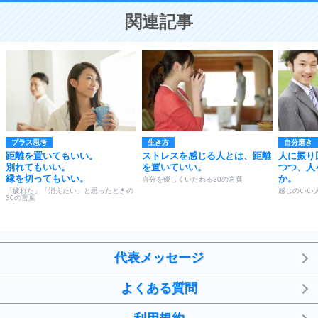
恋する人が知っておきたい30の大切なこと
関連記事
プラス思考
生き方
自分磨き
距離を置いてもいい。
ストレスを感じる人とは、距離
人に振り
別れてもいい。
を置いていい。
つつ、人
縁を切ってもいい。
か。
自分を優しくいたわる30の言葉
「疲れた」「消えたい」と思ったときの
感じのいい
30の言葉
代表メッセージ
よくある質問