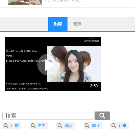
本当の自分を知る30の方法
動画
音声
ストレス対策
1
他人と比べない。
いっそのこと、他人を見ない。
いらいらしない人になる30の方法
プラス思考
2
ポジティブになれない原因は、行動しないから。
ポジティブ思考になる30の方法
ストレス対策
3
人生、なんとかなるもの。
2:50
気楽に生きる30の方法
1.0倍速 （666KB 2分50秒）
1.5倍速 （444KB 1分53秒）
自分磨き
4
器の大きい人は、怒りを優しさで表現する。
2.0倍速 （333KB 1分25秒）
器の大きい人になる30の方法
2.5倍速 （267KB 1分8秒）
距離
世界
都合
周り
仕事
3.0倍速 （223KB 56秒）
プラス思考
ネガティブな人は、複雑に考える。