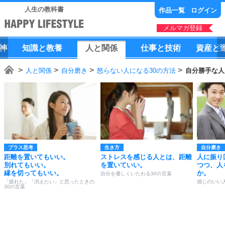
人生の教科書
作品一覧
ログイン
メルマガ登録
神
知識
と
教養
人
と
関係
仕事
と
技術
資産
と
人と関係
自分磨き
怒らない人になる30の方法
自分勝手な人
プラス思考
生き方
自分磨き
距離を置いてもいい。
ストレスを感じる人とは、距離
人に振り
別れてもいい。
を置いていい。
つつ、人
縁を切ってもいい。
か。
自分を優しくいたわる30の言葉
「疲れた」「消えたい」と思ったときの
感じのいい
30の言葉