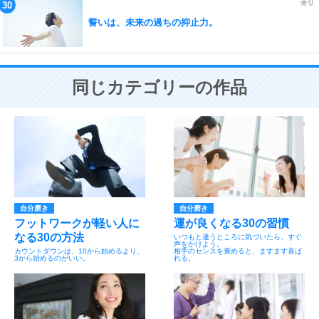
誓いは、未来の過ちの抑止力。
同じカテゴリーの作品
自分磨き
自分磨き
フットワークが軽い人に
運が良くなる30の習慣
なる30の方法
いつもと違うところに気づいたら、すぐ
声をかけよう。
カウントダウンは、10から始めるより、
相手のセンスを褒めると、ますます喜ば
3から始めるのがいい。
れる。