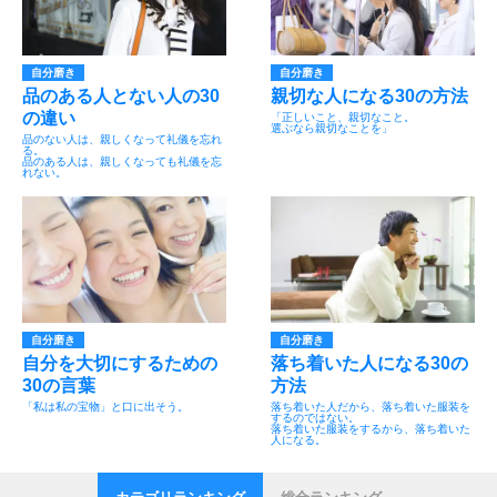
自分磨き
自分磨き
品のある人とない人の30
親切な人になる30の方法
の違い
「正しいこと、親切なこと。
選ぶなら親切なことを」
品のない人は、親しくなって礼儀を忘れ
る。
品のある人は、親しくなっても礼儀を忘
れない。
自分磨き
自分磨き
自分を大切にするための
落ち着いた人になる30の
30の言葉
方法
「私は私の宝物」と口に出そう。
落ち着いた人だから、落ち着いた服装を
するのではない。
落ち着いた服装をするから、落ち着いた
人になる。