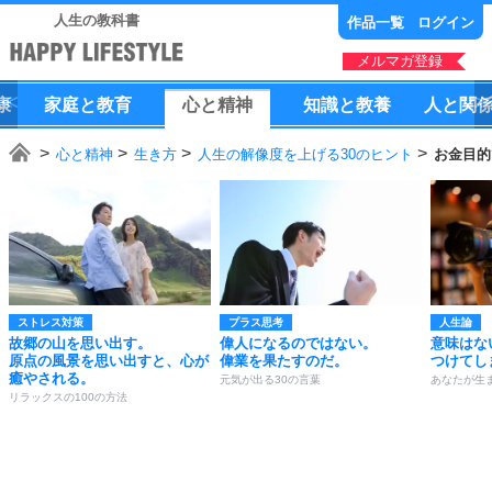
人生の教科書
作品一覧
ログイン
メルマガ登録
康
家庭
と
教育
心
と
精神
知識
と
教養
人
と
関
心と精神
生き方
人生の解像度を上げる30のヒント
お金目的
ストレス対策
プラス思考
人生論
故郷の山を思い出す。
偉人になるのではない。
意味はな
原点の風景を思い出すと、心が
偉業を果たすのだ。
つけてし
癒やされる。
元気が出る30の言葉
あなたが生
リラックスの100の方法