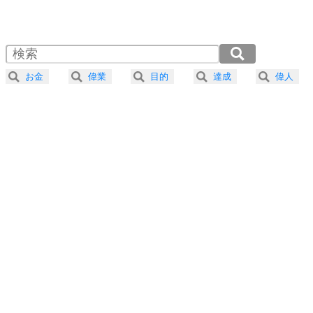
1.0倍速 （584KB 2分29秒）
1.5倍速 （390KB 1分39秒）
自分磨き
4
器の大きい人は、怒りを優しさで表現する。
2.0倍速 （292KB 1分14秒）
器の大きい人になる30の方法
2.5倍速 （234KB 59秒）
お金
偉業
目的
達成
偉人
3.0倍速 （195KB 49秒）
プラス思考
5
ネガティブな人は、複雑に考える。
3.5倍速 （167KB 42秒）
ポジティブな人は、シンプルに考える。
4.0倍速 （147KB 37秒）
ポジティブ思考になる30の方法
ストレス対策
6
価値観を捨てると、いらいらも消える。
いらいらしない人になる30の方法
プラス思考
7
気持ちはなくていいから、とにかく癖にしてしま
う。
ポジティブ思考になる30の方法
自分磨き
8
いらない物は、徹底的に捨てる。
気品と美しさを身につける30の方法