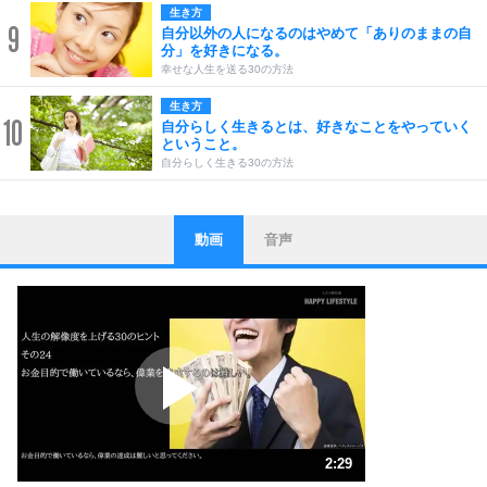
生き方
9
自分以外の人になるのはやめて「ありのままの自
分」を好きになる。
幸せな人生を送る30の方法
生き方
10
自分らしく生きるとは、好きなことをやっていく
ということ。
自分らしく生きる30の方法
動画
音声
ストレス対策
1
他人と比べない。
いっそのこと、他人を見ない。
いらいらしない人になる30の方法
プラス思考
2
ポジティブになれない原因は、行動しないから。
ポジティブ思考になる30の方法
ストレス対策
3
人生、なんとかなるもの。
2:29
気楽に生きる30の方法