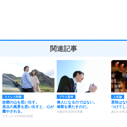
勉強法
9
謙虚な人こそ、本当に強い人。
頭の使い方がうまくなる30の方法
恋愛学
10
人を好きになったら、まず相手を徹底的に信じる
ことが大切。
恋する人が知っておきたい30の大切なこと
関連記事
ストレス対策
プラス思考
人生論
故郷の山を思い出す。
偉人になるのではない。
意味はな
原点の風景を思い出すと、心が
偉業を果たすのだ。
つけてし
癒やされる。
元気が出る30の言葉
あなたが生
リラックスの100の方法