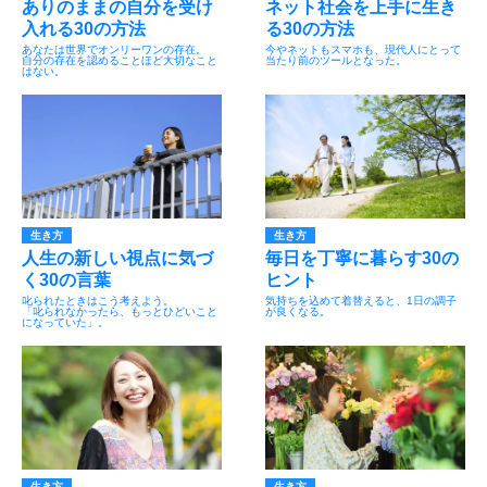
ありのままの自分を受け
ネット社会を上手に生き
入れる30の方法
る30の方法
あなたは世界でオンリーワンの存在。
今やネットもスマホも、現代人にとって
自分の存在を認めることほど大切なこと
当たり前のツールとなった。
はない。
生き方
生き方
人生の新しい視点に気づ
毎日を丁寧に暮らす30の
く30の言葉
ヒント
叱られたときはこう考えよう。
気持ちを込めて着替えると、1日の調子
「叱られなかったら、もっとひどいこと
が良くなる。
になっていた」。
生き方
生き方