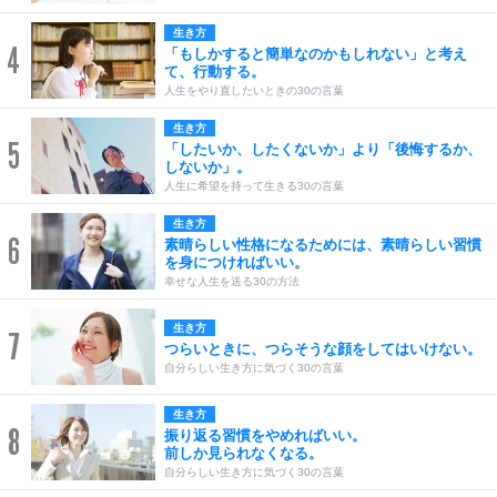
生き方
4
「もしかすると簡単なのかもしれない」と考え
て、行動する。
人生をやり直したいときの30の言葉
生き方
5
「したいか、したくないか」より「後悔するか、
しないか」。
人生に希望を持って生きる30の言葉
生き方
6
素晴らしい性格になるためには、素晴らしい習慣
を身につければいい。
幸せな人生を送る30の方法
生き方
7
つらいときに、つらそうな顔をしてはいけない。
自分らしい生き方に気づく30の言葉
生き方
8
振り返る習慣をやめればいい。
前しか見られなくなる。
自分らしい生き方に気づく30の言葉