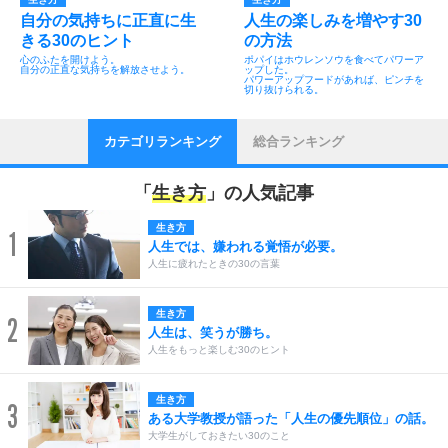
自分の気持ちに正直に生
人生の楽しみを増やす30
きる30のヒント
の方法
心のふたを開けよう。
ポパイはホウレンソウを食べてパワーア
自分の正直な気持ちを解放させよう。
ップした。
パワーアップフードがあれば、ピンチを
切り抜けられる。
カテゴリランキング
総合ランキング
「
生き方
」の人気記事
生き方
1
人生では、嫌われる覚悟が必要。
人生に疲れたときの30の言葉
生き方
2
人生は、笑うが勝ち。
人生をもっと楽しむ30のヒント
生き方
3
ある大学教授が語った「人生の優先順位」の話。
大学生がしておきたい30のこと