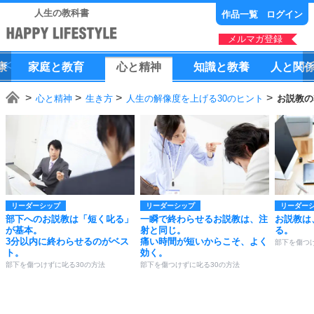
人生の教科書
作品一覧
ログイン
メルマガ登録
康
家庭
と
教育
心
と
精神
知識
と
教養
人
と
関
心と精神
生き方
人生の解像度を上げる30のヒント
お説教の
リーダーシップ
リーダーシップ
リーダー
部下へのお説教は「短く叱る」
一瞬で終わらせるお説教は、注
お説教は
が基本。
射と同じ。
る。
3分以内に終わらせるのがベス
痛い時間が短いからこそ、よく
部下を傷つ
ト。
効く。
部下を傷つけずに叱る30の方法
部下を傷つけずに叱る30の方法