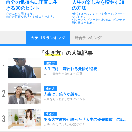
自分の気持ちに正直に生
人生の楽しみを増やす30
きる30のヒント
の方法
心のふたを開けよう。
ポパイはホウレンソウを食べてパワーア
自分の正直な気持ちを解放させよう。
ップした。
パワーアップフードがあれば、ピンチを
切り抜けられる。
カテゴリランキング
総合ランキング
「
生き方
」の人気記事
生き方
1
人生では、嫌われる覚悟が必要。
人生に疲れたときの30の言葉
生き方
2
人生は、笑うが勝ち。
人生をもっと楽しむ30のヒント
生き方
3
ある大学教授が語った「人生の優先順位」の話。
大学生がしておきたい30のこと