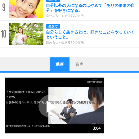
9
自分以外の人になるのはやめて「ありのままの自
分」を好きになる。
幸せな人生を送る30の方法
生き方
10
自分らしく生きるとは、好きなことをやっていく
ということ。
自分らしく生きる30の方法
動画
音声
ストレス対策
1
他人と比べない。
いっそのこと、他人を見ない。
いらいらしない人になる30の方法
プラス思考
2
ポジティブになれない原因は、行動しないから。
ポジティブ思考になる30の方法
ストレス対策
3
人生、なんとかなるもの。
3:04
気楽に生きる30の方法