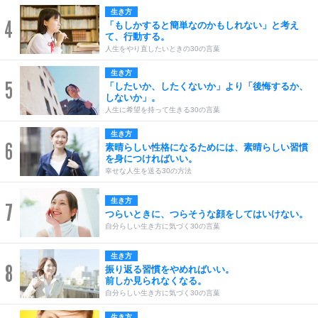
生き方
4
「もしかすると簡単なのかもしれない」と考え
て、行動する。
人生をやり直したいときの30の言葉
生き方
5
「したいか、したくないか」より「後悔するか、
しないか」。
人生に希望を持って生きる30の言葉
生き方
6
素晴らしい性格になるためには、素晴らしい習慣
を身につければいい。
幸せな人生を送る30の方法
生き方
7
つらいときに、つらそうな顔をしてはいけない。
自分らしい生き方に気づく30の言葉
生き方
8
振り返る習慣をやめればいい。
前しか見られなくなる。
自分らしい生き方に気づく30の言葉
生き方