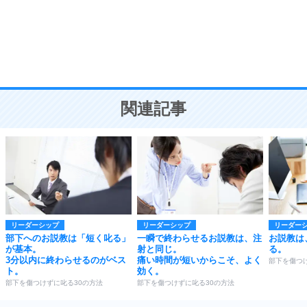
勉強法
9
謙虚な人こそ、本当に強い人。
頭の使い方がうまくなる30の方法
恋愛学
10
人を好きになったら、まず相手を徹底的に信じる
ことが大切。
恋する人が知っておきたい30の大切なこと
関連記事
リーダーシップ
リーダーシップ
リーダー
部下へのお説教は「短く叱る」
一瞬で終わらせるお説教は、注
お説教は
が基本。
射と同じ。
る。
3分以内に終わらせるのがベス
痛い時間が短いからこそ、よく
部下を傷つ
ト。
効く。
部下を傷つけずに叱る30の方法
部下を傷つけずに叱る30の方法