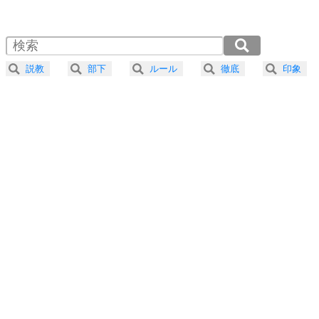
1.0倍速 （721KB 3分4秒）
1.5倍速 （481KB 2分2秒）
自分磨き
4
器の大きい人は、怒りを優しさで表現する。
2.0倍速 （361KB 1分32秒）
器の大きい人になる30の方法
2.5倍速 （289KB 1分13秒）
説教
部下
ルール
徹底
印象
3.0倍速 （241KB 1分1秒）
プラス思考
5
ネガティブな人は、複雑に考える。
3.5倍速 （207KB 52秒）
ポジティブな人は、シンプルに考える。
4.0倍速 （181KB 46秒）
ポジティブ思考になる30の方法
ストレス対策
6
価値観を捨てると、いらいらも消える。
いらいらしない人になる30の方法
プラス思考
7
気持ちはなくていいから、とにかく癖にしてしま
う。
ポジティブ思考になる30の方法
自分磨き
8
いらない物は、徹底的に捨てる。
気品と美しさを身につける30の方法