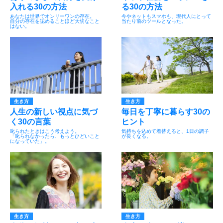
入れる30の方法
る30の方法
あなたは世界でオンリーワンの存在。
今やネットもスマホも、現代人にとって
自分の存在を認めることほど大切なこと
当たり前のツールとなった。
はない。
生き方
生き方
人生の新しい視点に気づ
毎日を丁寧に暮らす30の
く30の言葉
ヒント
叱られたときはこう考えよう。
気持ちを込めて着替えると、1日の調子
「叱られなかったら、もっとひどいこと
が良くなる。
になっていた」。
生き方
生き方