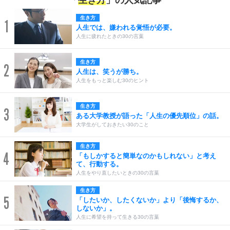
「
生き方
」の人気記事
生き方
1
人生では、嫌われる覚悟が必要。
人生に疲れたときの30の言葉
生き方
2
人生は、笑うが勝ち。
人生をもっと楽しむ30のヒント
生き方
3
ある大学教授が語った「人生の優先順位」の話。
大学生がしておきたい30のこと
生き方
4
「もしかすると簡単なのかもしれない」と考え
て、行動する。
人生をやり直したいときの30の言葉
生き方
5
「したいか、したくないか」より「後悔するか、
しないか」。
人生に希望を持って生きる30の言葉