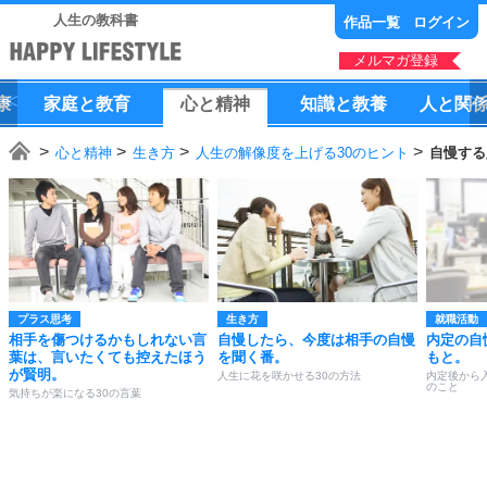
人生の教科書
作品一覧
ログイン
メルマガ登録
康
家庭
と
教育
心
と
精神
知識
と
教養
人
と
関
心と精神
生き方
人生の解像度を上げる30のヒント
自慢する
プラス思考
生き方
就職活動
相手を傷つけるかもしれない言
自慢したら、今度は相手の自慢
内定の自
葉は、言いたくても控えたほう
を聞く番。
もと。
が賢明。
人生に花を咲かせる30の方法
内定後から
のこと
気持ちが楽になる30の言葉