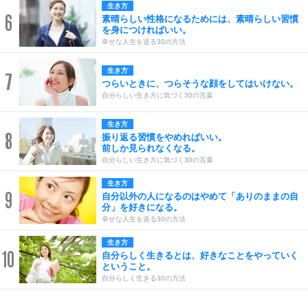
生き方
6
素晴らしい性格になるためには、素晴らしい習慣
を身につければいい。
幸せな人生を送る30の方法
生き方
7
つらいときに、つらそうな顔をしてはいけない。
自分らしい生き方に気づく30の言葉
生き方
8
振り返る習慣をやめればいい。
前しか見られなくなる。
自分らしい生き方に気づく30の言葉
生き方
9
自分以外の人になるのはやめて「ありのままの自
分」を好きになる。
幸せな人生を送る30の方法
生き方
10
自分らしく生きるとは、好きなことをやっていく
ということ。
自分らしく生きる30の方法