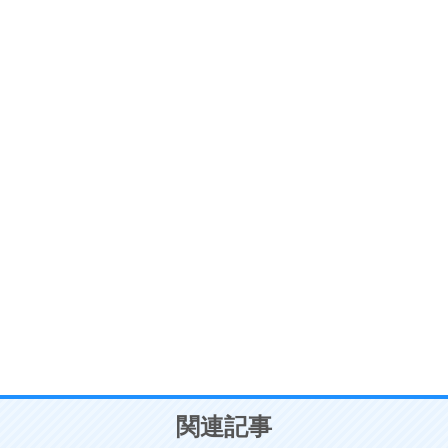
ストレス対策
6
価値観を捨てると、いらいらも消える。
いらいらしない人になる30の方法
プラス思考
7
気持ちはなくていいから、とにかく癖にしてしま
う。
ポジティブ思考になる30の方法
自分磨き
8
いらない物は、徹底的に捨てる。
気品と美しさを身につける30の方法
勉強法
9
謙虚な人こそ、本当に強い人。
頭の使い方がうまくなる30の方法
恋愛学
10
人を好きになったら、まず相手を徹底的に信じる
ことが大切。
恋する人が知っておきたい30の大切なこと
関連記事