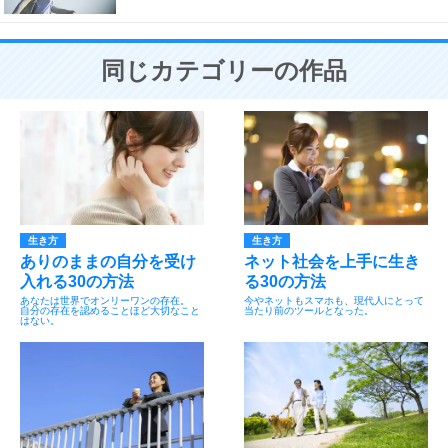
同じカテゴリーの作品
生き方
生き方
ありのままの自分を受け
ネット社会を上手に生き
入れる30の方法
る30の方法
あなたは世界でオンリーワンの存在。
今やネットもスマホも、現代人にとって
自分の存在を認めることほど大切なこと
当たり前のツールとなった。
はない。