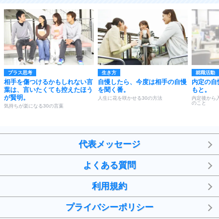
プラス思考
生き方
就職活動
相手を傷つけるかもしれない言
自慢したら、今度は相手の自慢
内定の自
葉は、言いたくても控えたほう
を聞く番。
もと。
が賢明。
人生に花を咲かせる30の方法
内定後から
のこと
気持ちが楽になる30の言葉
代表メッセージ
よくある質問
利用規約
プライバシーポリシー