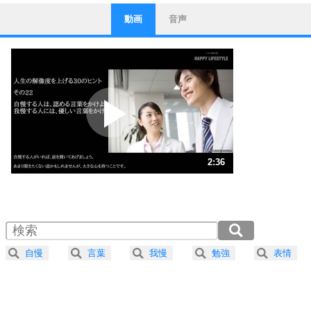
動画
音声
ストレス対策
1
他人と比べない。
いっそのこと、他人を見ない。
いらいらしない人になる30の方法
プラス思考
2
ポジティブになれない原因は、行動しないから。
ポジティブ思考になる30の方法
ストレス対策
3
人生、なんとかなるもの。
2:36
気楽に生きる30の方法
1.0倍速 （611KB 2分36秒）
1.5倍速 （407KB 1分44秒）
自分磨き
4
器の大きい人は、怒りを優しさで表現する。
2.0倍速 （306KB 1分18秒）
器の大きい人になる30の方法
2.5倍速 （245KB 1分2秒）
自慢
言葉
我慢
勉強
表情
3.0倍速 （204KB 52秒）
プラス思考
5
ネガティブな人は、複雑に考える。
3.5倍速 （175KB 44秒）
ポジティブな人は、シンプルに考える。
4.0倍速 （153KB 39秒）
ポジティブ思考になる30の方法