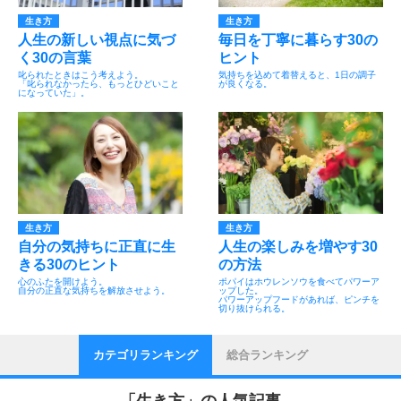
生き方
生き方
人生の新しい視点に気づ
毎日を丁寧に暮らす30の
く30の言葉
ヒント
叱られたときはこう考えよう。
気持ちを込めて着替えると、1日の調子
「叱られなかったら、もっとひどいこと
が良くなる。
になっていた」。
生き方
生き方
自分の気持ちに正直に生
人生の楽しみを増やす30
きる30のヒント
の方法
心のふたを開けよう。
ポパイはホウレンソウを食べてパワーア
自分の正直な気持ちを解放させよう。
ップした。
パワーアップフードがあれば、ピンチを
切り抜けられる。
カテゴリランキング
総合ランキング