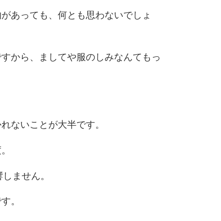
5
4.0倍
物があっても、何とも思わないでしょ
ですから、ましてや服のしみなんてもっ
6
7
かれないことが大半です。
8
度。
響しません。
9
です。