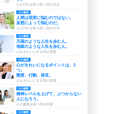
心の汚れを取り除く30の方法
心の健康
人間は現実に悩むのではない。
妄想によって悩むのだ。
心の汚れを取り除く30の方法
心の健康
天国のような人生を歩む人。
地獄のような人生を歩む人。
心をきれいにする30の習慣
心の健康
心がきれいになるポイントは、3
つ。
態度、行動、発言。
心をきれいにする30の習慣
心の健康
精神レベルを上げて、ぶつからない
人になろう。
心の健康を保つ30の言葉
心の健康