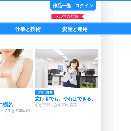
作品一覧
ログイン
メルマガ登録
仕事
技術
資産
運用
と
と
プラス思考
怠け者でも、やればできる。
に感謝。
心が元気になる30の言葉
って生きる30の言