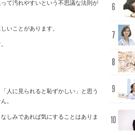
限って汚れやすいという不思議な法則が
6
ほしいことがあります。
7
す。
8
9
」「人に見られると恥ずかしい」と思う
せん。
さなしみであれば気にすることはありま
10