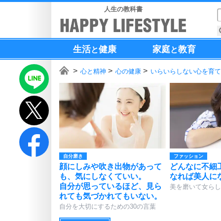
人生の教科書
生活
健康
家庭
教育
と
と
心と精神
心の健康
いらいらしない心を育て
自分磨き
ファッション
顔にしみや吹き出物があって
どんなに不細
も、気にしなくていい。
なれば美人に
自分が思っているほど、見ら
美を磨いて女らし
れても気づかれてもいない。
自分を大切にするための30の言葉