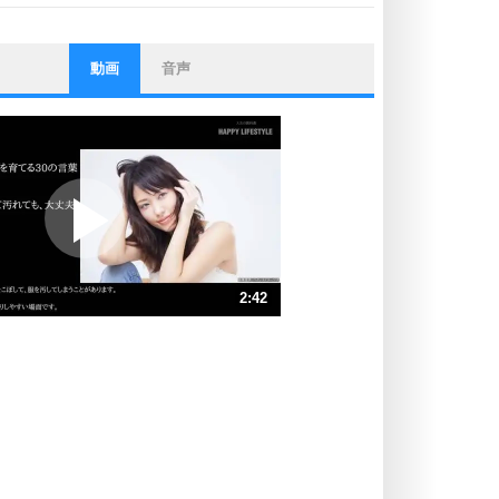
動画
音声
ストレス対策
他人と比べない。
いっそのこと、他人を見ない。
いらいらしない人になる30の方法
プラス思考
ポジティブになれない原因は、行動
しないから。
ポジティブ思考になる30の方法
ストレス対策
2:42
人生、なんとかなるもの。
気楽に生きる30の方法
速 （636KB 2分42秒）
速 （424KB 1分48秒）
自分磨き
器の大きい人は、怒りを優しさで表
速 （319KB 1分21秒）
現する。
速 （255KB 1分5秒）
器の大きい人になる30の方法
速 （213KB 54秒）
プラス思考
速 （182KB 46秒）