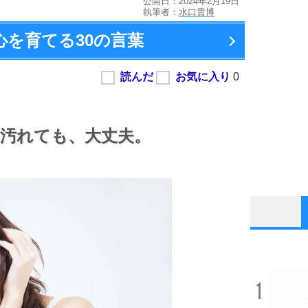
公開日：2024年2月19日
執筆者：
水口貴博
心を育てる
30の言葉
汚れても、
大丈夫。
1