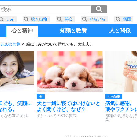
しみ
吹き出物
関心
いらいら
場面
心
精神
知識
教養
人
関係
と
と
と
る30の言葉
服にしみがついて汚れても、大丈夫。
犬
心の健康
工でも、笑顔に
犬と一緒に寝てはいけないと
病気に感謝。
なれる。
よく聞くけど、なぜ？
薬やワクチン
くなる30の方法
犬についての30の質問
感謝の気持ちを持
葉