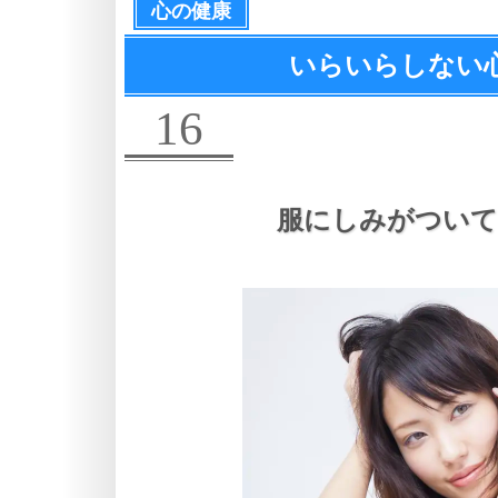
心の健康
いらいらしない
16
服にしみがついて