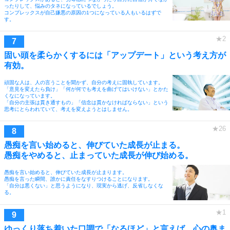
ったりして、悩みのタネになっているでしょう。
コンプレックスが自己嫌悪の原因の1つになっている人もいるはずで
す。
固い頭を柔らかくするには「アップデート」という考え方が
有効。
頑固な人は、人の言うことを聞かず、自分の考えに固執しています。
「意見を変えたら負け」「何が何でも考えを曲げてはいけない」とかた
くなになっています。
「自分の主張は貫き通すもの」「信念は貫かなければならない」という
思考にとらわれていて、考えを変えようとはしません。
愚痴を言い始めると、伸びていた成長が止まる。
愚痴をやめると、止まっていた成長が伸び始める。
愚痴を言い始めると、伸びていた成長が止まります。
愚痴を言った瞬間、誰かに責任をなすりつけることになります。
「自分は悪くない」と思うようになり、現実から逃げ、反省しなくな
る。
ゆっくり落ち着いた口調で「なるほど」と言えば、心の奥ま