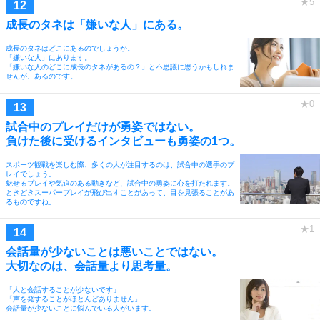
成長のタネは「嫌いな人」にある。
成長のタネはどこにあるのでしょうか。
「嫌いな人」にあります。
「嫌いな人のどこに成長のタネがあるの？」と不思議に思うかもしれま
せんが、あるのです。
試合中のプレイだけが勇姿ではない。
負けた後に受けるインタビューも勇姿の1つ。
スポーツ観戦を楽しむ際、多くの人が注目するのは、試合中の選手のプ
レイでしょう。
魅せるプレイや気迫のある動きなど、試合中の勇姿に心を打たれます。
ときどきスーパープレイが飛び出すことがあって、目を見張ることがあ
るものですね。
会話量が少ないことは悪いことではない。
大切なのは、会話量より思考量。
「人と会話することが少ないです」
「声を発することがほとんどありません」
会話量が少ないことに悩んでいる人がいます。