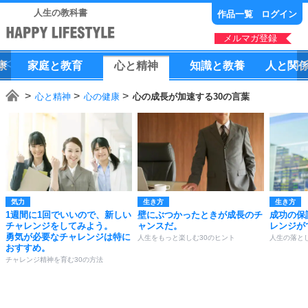
人生の教科書
作品一覧
ログイン
メルマガ登録
康
家庭
と
教育
心
と
精神
知識
と
教養
人
と
関
心と精神
心の健康
心の成長が加速する30の言葉
気力
生き方
生き方
1週間に1回でいいので、新しい
壁にぶつかったときが成長のチ
成功の保
チャレンジをしてみよう。
ャンスだ。
レンジが
勇気が必要なチャレンジは特に
人生をもっと楽しむ30のヒント
人生の落と
おすすめ。
チャレンジ精神を育む30の方法