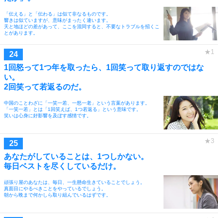
「伝える」と「伝わる」は似て非なるものです。
響きは似ていますが、意味がまったく違います。
天と地ほどの差があって、ここを混同すると、不要なトラブルを招くこ
とがあります。
1回怒って1つ年を取ったら、1回笑って取り返すのではな
い。
2回笑って若返るのだ。
中国のことわざに「一笑一若、一怒一老」という言葉があります。
「一笑一若」とは「1回笑えば、1つ若返る」という意味です。
笑いは心身に好影響を及ぼす感情です。
あなたがしていることは、1つしかない。
毎日ベストを尽くしているだけ。
頑張り屋のあなたは、毎日、一生懸命生きていることでしょう。
真面目にやるべきことをやっているでしょう。
朝から晩まで何かしら取り組んでいるはずです。