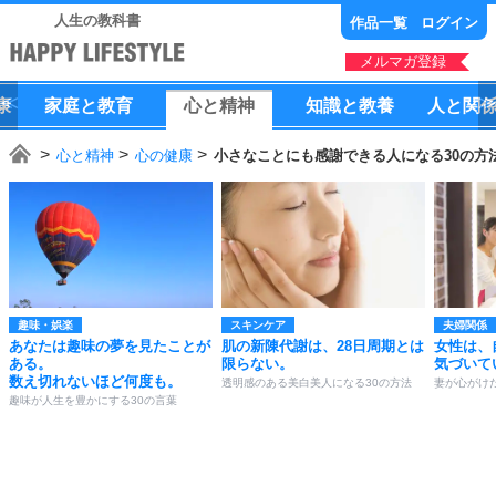
人生の教科書
作品一覧
ログイン
メルマガ登録
康
家庭
と
教育
心
と
精神
知識
と
教養
人
と
関
心と精神
心の健康
小さなことにも感謝できる人になる30の方
趣味・娯楽
スキンケア
夫婦関係
あなたは趣味の夢を見たことが
肌の新陳代謝は、28日周期とは
女性は、
ある。
限らない。
気づいて
数え切れないほど何度も。
透明感のある美白美人になる30の方法
妻が心がけ
趣味が人生を豊かにする30の言葉