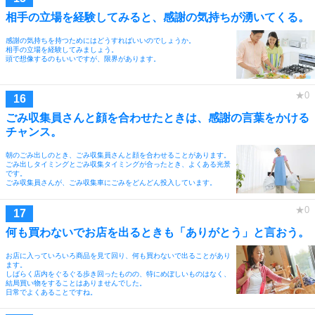
相手の立場を経験してみると、感謝の気持ちが湧いてくる。
感謝の気持ちを持つためにはどうすればいいのでしょうか。
相手の立場を経験してみましょう。
頭で想像するのもいいですが、限界があります。
ごみ収集員さんと顔を合わせたときは、感謝の言葉をかける
チャンス。
朝のごみ出しのとき、ごみ収集員さんと顔を合わせることがあります。
ごみ出しタイミングとごみ収集タイミングが合ったとき、よくある光景
です。
ごみ収集員さんが、ごみ収集車にごみをどんどん投入しています。
何も買わないでお店を出るときも「ありがとう」と言おう。
お店に入っていろいろ商品を見て回り、何も買わないで出ることがあり
ます。
しばらく店内をぐるぐる歩き回ったものの、特にめぼしいものはなく、
結局買い物をすることはありませんでした。
日常でよくあることですね。