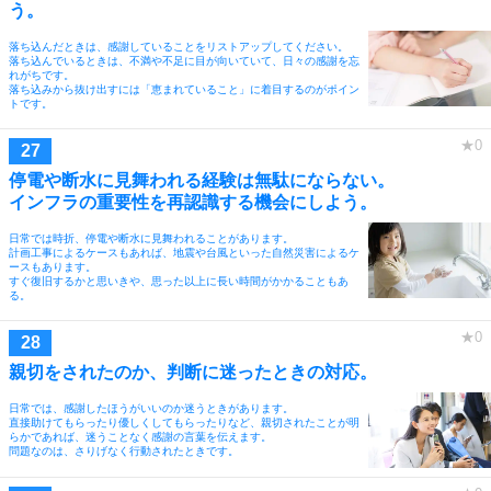
う。
落ち込んだときは、感謝していることをリストアップしてください。
落ち込んでいるときは、不満や不足に目が向いていて、日々の感謝を忘
れがちです。
落ち込みから抜け出すには「恵まれていること」に着目するのがポイン
トです。
停電や断水に見舞われる経験は無駄にならない。
インフラの重要性を再認識する機会にしよう。
日常では時折、停電や断水に見舞われることがあります。
計画工事によるケースもあれば、地震や台風といった自然災害によるケ
ースもあります。
すぐ復旧するかと思いきや、思った以上に長い時間がかかることもあ
る。
親切をされたのか、判断に迷ったときの対応。
日常では、感謝したほうがいいのか迷うときがあります。
直接助けてもらったり優しくしてもらったりなど、親切されたことが明
らかであれば、迷うことなく感謝の言葉を伝えます。
問題なのは、さりげなく行動されたときです。