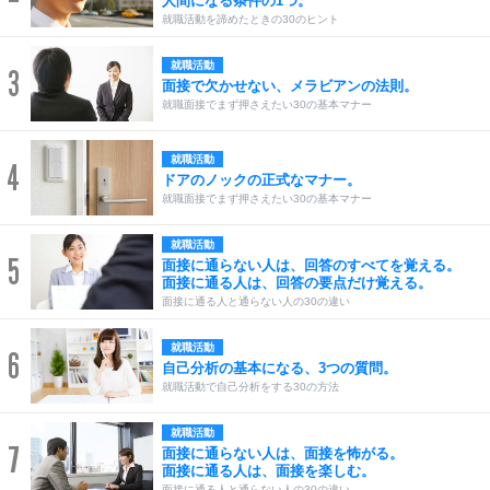
人間になる条件の1つ。
就職活動を諦めたときの30のヒント
就職活動
3
面接で欠かせない、メラビアンの法則。
就職面接でまず押さえたい30の基本マナー
就職活動
4
ドアのノックの正式なマナー。
就職面接でまず押さえたい30の基本マナー
就職活動
5
面接に通らない人は、回答のすべてを覚える。
面接に通る人は、回答の要点だけ覚える。
面接に通る人と通らない人の30の違い
就職活動
6
自己分析の基本になる、3つの質問。
就職活動で自己分析をする30の方法
就職活動
7
面接に通らない人は、面接を怖がる。
面接に通る人は、面接を楽しむ。
面接に通る人と通らない人の30の違い