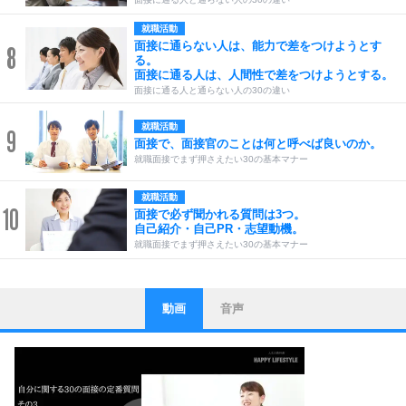
就職活動
面接に通らない人は、能力で差をつけようとす
8
る。
面接に通る人は、人間性で差をつけようとする。
面接に通る人と通らない人の30の違い
就職活動
9
面接で、面接官のことは何と呼べば良いのか。
就職面接でまず押さえたい30の基本マナー
就職活動
10
面接で必ず聞かれる質問は3つ。
自己紹介・自己PR・志望動機。
就職面接でまず押さえたい30の基本マナー
動画
音声
ストレス対策
1
他人と比べない。
いっそのこと、他人を見ない。
いらいらしない人になる30の方法
プラス思考