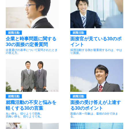
就職活動
就職活動
企業と時事問題に関する
面接官が見ている30のポ
30の面接の定番質問
イント
企業選びの基準について質問されたとき
採用活動する側が最重視するのは、やは
の答え方。
り面接。
就職活動
就職活動
就職活動の不安と悩みを
面接の受け答えが上達す
軽くする30の言葉
る30のポイント
丸い卵も、切りようで四角。
面接の第一印象は、最初の3分で決ま
四角い卵も、切りようで丸。
る。