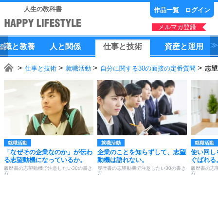
人生の教科書
作品一覧
ログイン
メルマガ登録
知識
と
教養
人
と
関係
仕事
と
技術
資産
と
運用
仕事と技術
就職活動
自分に関する30の面接の定番質問
志望
就職活動
就職活動
就職活動
「なぜその企業なのか」が伝わ
企業のことを知らずして、志望
使い回し
る志望動機になっているか。
動機は語れない。
ぐばれる
履歴書の志望動機で注意したい30の書き
履歴書の志望動機で注意したい30の書き
履歴書の志
方
方
方