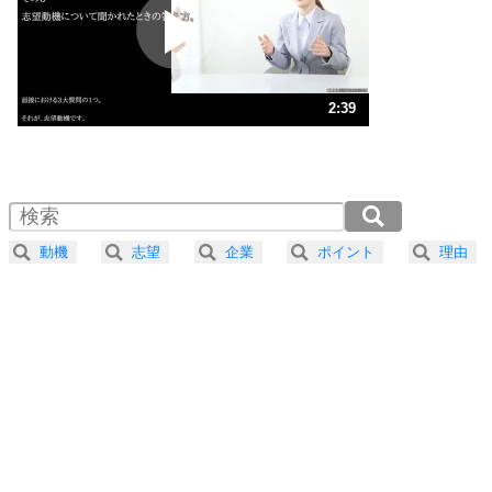
2
ポジティブになれない原因は、行動しないから。
ポジティブ思考になる30の方法
ストレス対策
3
人生、なんとかなるもの。
2:39
気楽に生きる30の方法
1.0倍速 （626KB 2分39秒）
1.5倍速 （417KB 1分46秒）
自分磨き
4
器の大きい人は、怒りを優しさで表現する。
2.0倍速 （313KB 1分19秒）
器の大きい人になる30の方法
2.5倍速 （251KB 1分4秒）
動機
志望
企業
ポイント
理由
3.0倍速 （209KB 53秒）
プラス思考
5
ネガティブな人は、複雑に考える。
3.5倍速 （179KB 45秒）
ポジティブな人は、シンプルに考える。
4.0倍速 （157KB 40秒）
ポジティブ思考になる30の方法
ストレス対策
6
価値観を捨てると、いらいらも消える。
いらいらしない人になる30の方法
プラス思考
7
気持ちはなくていいから、とにかく癖にしてしま