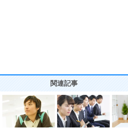
う。
ポジティブ思考になる30の方法
自分磨き
8
いらない物は、徹底的に捨てる。
気品と美しさを身につける30の方法
勉強法
9
謙虚な人こそ、本当に強い人。
頭の使い方がうまくなる30の方法
恋愛学
10
人を好きになったら、まず相手を徹底的に信じる
ことが大切。
恋する人が知っておきたい30の大切なこと
関連記事