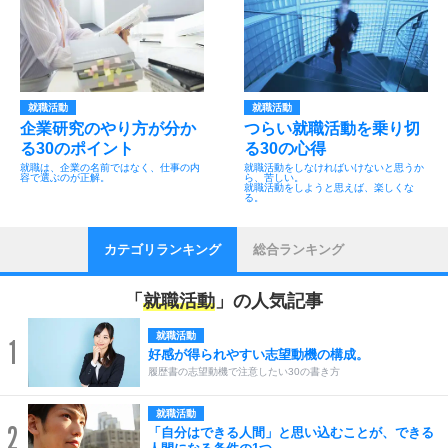
就職活動
就職活動
企業研究のやり方が分か
つらい就職活動を乗り切
る30のポイント
る30の心得
就職は、企業の名前ではなく、仕事の内
就職活動をしなければいけないと思うか
容で選ぶのが正解。
ら、苦しい。
就職活動をしようと思えば、楽しくな
る。
カテゴリランキング
総合ランキング
「
就職活動
」の人気記事
就職活動
1
好感が得られやすい志望動機の構成。
履歴書の志望動機で注意したい30の書き方
就職活動
2
「自分はできる人間」と思い込むことが、できる