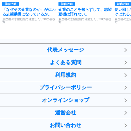
就職活動
就職活動
就職活動
「なぜその企業なのか」が伝わ
企業のことを知らずして、志望
使い回し
る志望動機になっているか。
動機は語れない。
ぐばれる
履歴書の志望動機で注意したい30の書き
履歴書の志望動機で注意したい30の書き
履歴書の志
方
方
方
代表メッセージ
よくある質問
利用規約
プライバシーポリシー
オンラインショップ
運営会社
お問い合わせ