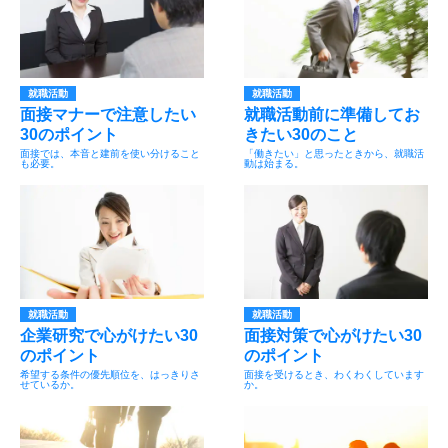
就職活動
就職活動
面接マナーで注意したい
就職活動前に準備してお
30のポイント
きたい30のこと
面接では、本音と建前を使い分けること
「働きたい」と思ったときから、就職活
も必要。
動は始まる。
就職活動
就職活動
企業研究で心がけたい30
面接対策で心がけたい30
のポイント
のポイント
希望する条件の優先順位を、はっきりさ
面接を受けるとき、わくわくしています
せているか。
か。