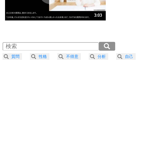
ストレス対策
3
人生、なんとかなるもの。
3:03
気楽に生きる30の方法
1.0倍速 （719KB 3分3秒）
1.5倍速 （480KB 2分2秒）
自分磨き
4
器の大きい人は、怒りを優しさで表現する。
2.0倍速 （360KB 1分32秒）
器の大きい人になる30の方法
2.5倍速 （288KB 1分13秒）
質問
性格
不得意
分析
自己
3.0倍速 （240KB 1分1秒）
プラス思考
5
ネガティブな人は、複雑に考える。
3.5倍速 （206KB 52秒）
ポジティブな人は、シンプルに考える。
4.0倍速 （181KB 46秒）
ポジティブ思考になる30の方法
ストレス対策
6
価値観を捨てると、いらいらも消える。
いらいらしない人になる30の方法
プラス思考
7
気持ちはなくていいから、とにかく癖にしてしま
う。
ポジティブ思考になる30の方法