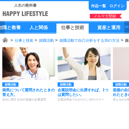
人生の教科書
作品一覧
ログイン
メルマガ登録
知識
と
教養
人
と
関係
仕事
と
技術
資産
と
運用
仕事と技術
就職活動
就職活動で自己分析をする30の方法
自
就職活動
就職活動
就職活動
病気について質問されたときの
企業説明会に出席すれば、1つ
面接の自
答え方。
は質問したい。
れたとき
自分に関する30の面接の定番質問
企業説明会で心がけたい30のマナー
答えるのが