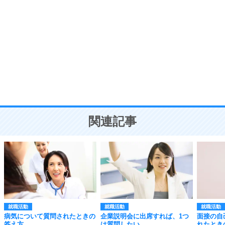
自分磨き
8
いらない物は、徹底的に捨てる。
気品と美しさを身につける30の方法
勉強法
9
謙虚な人こそ、本当に強い人。
頭の使い方がうまくなる30の方法
恋愛学
10
人を好きになったら、まず相手を徹底的に信じる
ことが大切。
恋する人が知っておきたい30の大切なこと
関連記事
就職活動
就職活動
就職活動
病気について質問されたときの
企業説明会に出席すれば、1つ
面接の自
答え方。
は質問したい。
れたとき