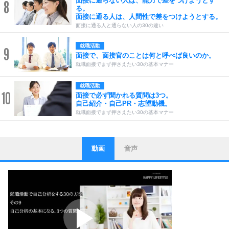
面接に通らない人は、能力で差をつけようとす
8
る。
面接に通る人は、人間性で差をつけようとする。
面接に通る人と通らない人の30の違い
就職活動
9
面接で、面接官のことは何と呼べば良いのか。
就職面接でまず押さえたい30の基本マナー
就職活動
10
面接で必ず聞かれる質問は3つ。
自己紹介・自己PR・志望動機。
就職面接でまず押さえたい30の基本マナー
動画
音声
ストレス対策
1
他人と比べない。
いっそのこと、他人を見ない。
いらいらしない人になる30の方法
プラス思考
2
ポジティブになれない原因は、行動しないから。
ポジティブ思考になる30の方法