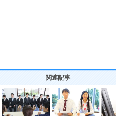
う。
ポジティブ思考になる30の方法
自分磨き
8
いらない物は、徹底的に捨てる。
気品と美しさを身につける30の方法
勉強法
9
謙虚な人こそ、本当に強い人。
頭の使い方がうまくなる30の方法
恋愛学
10
人を好きになったら、まず相手を徹底的に信じる
ことが大切。
恋する人が知っておきたい30の大切なこと
関連記事