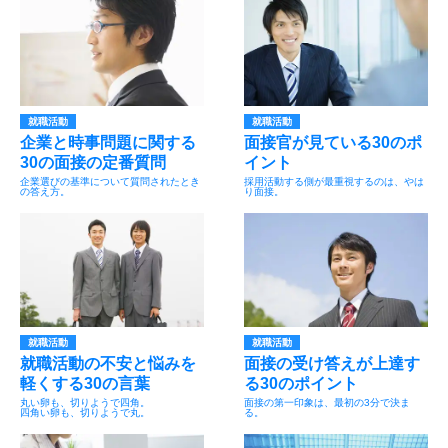
就職活動
就職活動
企業と時事問題に関する
面接官が見ている30のポ
30の面接の定番質問
イント
企業選びの基準について質問されたとき
採用活動する側が最重視するのは、やは
の答え方。
り面接。
就職活動
就職活動
就職活動の不安と悩みを
面接の受け答えが上達す
軽くする30の言葉
る30のポイント
丸い卵も、切りようで四角。
面接の第一印象は、最初の3分で決ま
四角い卵も、切りようで丸。
る。