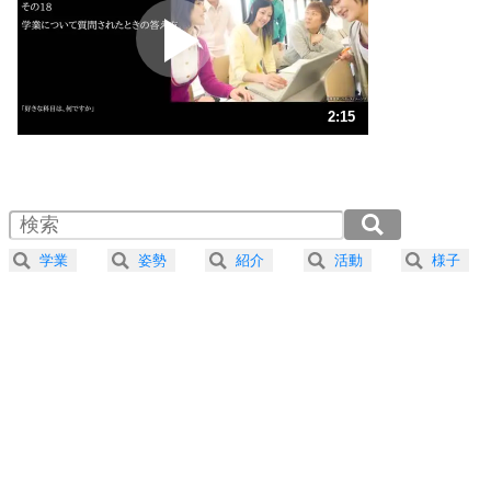
2
ポジティブになれない原因は、行動しないから。
ポジティブ思考になる30の方法
ストレス対策
3
人生、なんとかなるもの。
2:15
気楽に生きる30の方法
1.0倍速 （528KB 2分15秒）
1.5倍速 （352KB 1分30秒）
自分磨き
4
器の大きい人は、怒りを優しさで表現する。
2.0倍速 （265KB 1分7秒）
器の大きい人になる30の方法
2.5倍速 （212KB 54秒）
学業
姿勢
紹介
活動
様子
3.0倍速 （177KB 45秒）
プラス思考
5
ネガティブな人は、複雑に考える。
3.5倍速 （152KB 38秒）
ポジティブな人は、シンプルに考える。
4.0倍速 （133KB 33秒）
ポジティブ思考になる30の方法
ストレス対策
6
価値観を捨てると、いらいらも消える。
いらいらしない人になる30の方法
プラス思考
7
気持ちはなくていいから、とにかく癖にしてしま