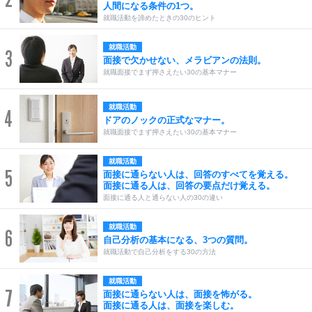
人間になる条件の1つ。
就職活動を諦めたときの30のヒント
就職活動
3
面接で欠かせない、メラビアンの法則。
就職面接でまず押さえたい30の基本マナー
就職活動
4
ドアのノックの正式なマナー。
就職面接でまず押さえたい30の基本マナー
就職活動
5
面接に通らない人は、回答のすべてを覚える。
面接に通る人は、回答の要点だけ覚える。
面接に通る人と通らない人の30の違い
就職活動
6
自己分析の基本になる、3つの質問。
就職活動で自己分析をする30の方法
就職活動
7
面接に通らない人は、面接を怖がる。
面接に通る人は、面接を楽しむ。