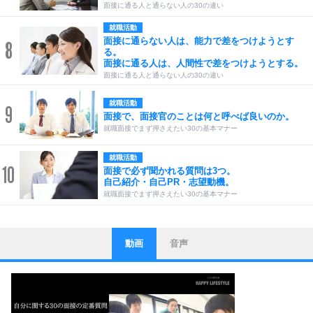
面接に通る人と通らない人の30の違い
就職活動
面接に通らない人は、能力で差をつけようとす
8
る。
面接に通る人は、人間性で差をつけようとする。
面接に通る人と通らない人の30の違い
就職活動
9
面接で、面接官のことは何と呼べば良いのか。
就職面接でまず押さえたい30の基本マナー
就職活動
10
面接で必ず聞かれる質問は3つ。
自己紹介・自己PR・志望動機。
就職面接でまず押さえたい30の基本マナー
動画
音声
ストレス対策
1
他人と比べない。
いっそのこと、他人を見ない。
いらいらしない人になる30の方法
プラス思考