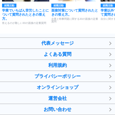
就職活動
就職活動
就職活動
学業でいちばん苦労したことに
面接対策について質問されたと
学業以外
ついて質問されたときの答え
きの答え方。
て質問さ
方。
企業と時事問題に関する30の面接の定番
自分に関す
質問
答えるのが難しい30の面接の定番質問
代表メッセージ
よくある質問
利用規約
プライバシーポリシー
オンラインショップ
運営会社
お問い合わせ