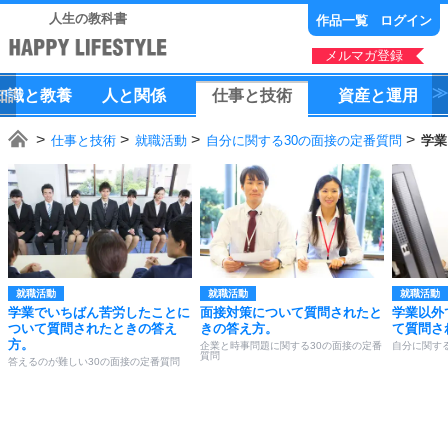
人生の教科書
作品一覧
ログイン
メルマガ登録
知識
と
教養
人
と
関係
仕事
と
技術
資産
と
運用
仕事と技術
就職活動
自分に関する30の面接の定番質問
学業
就職活動
就職活動
就職活動
学業でいちばん苦労したことに
面接対策について質問されたと
学業以外
ついて質問されたときの答え
きの答え方。
て質問さ
方。
企業と時事問題に関する30の面接の定番
自分に関す
質問
答えるのが難しい30の面接の定番質問