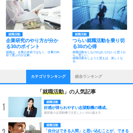
就職活動
就職活動
企業研究のやり方が分か
つらい就職活動を乗り切
る30のポイント
る30の心得
就職は、企業の名前ではなく、仕事の内
就職活動をしなければいけないと思うか
容で選ぶのが正解。
ら、苦しい。
就職活動をしようと思えば、楽しくな
る。
カテゴリランキング
総合ランキング
「
就職活動
」の人気記事
就職活動
1
好感が得られやすい志望動機の構成。
履歴書の志望動機で注意したい30の書き方
就職活動
2
「自分はできる人間」と思い込むことが、できる