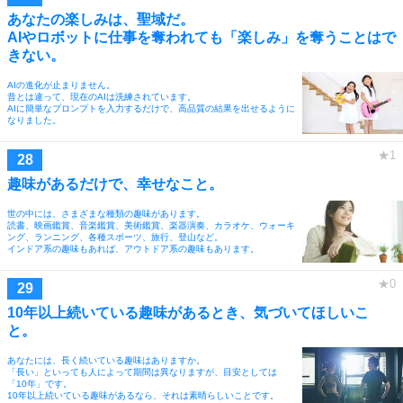
あなたの楽しみは、聖域だ。
AIやロボットに仕事を奪われても「楽しみ」を奪うことはで
きない。
AIの進化が止まりません。
昔とは違って、現在のAIは洗練されています。
AIに簡単なプロンプトを入力するだけで、高品質の結果を出せるように
なりました。
趣味があるだけで、幸せなこと。
世の中には、さまざまな種類の趣味があります。
読書、映画鑑賞、音楽鑑賞、美術鑑賞、楽器演奏、カラオケ、ウォーキ
ング、ランニング、各種スポーツ、旅行、登山など。
インドア系の趣味もあれば、アウトドア系の趣味もあります。
10年以上続いている趣味があるとき、気づいてほしいこ
と。
あなたには、長く続いている趣味はありますか。
「長い」といっても人によって期間は異なりますが、目安としては
「10年」です。
10年以上続いている趣味があるなら、それは素晴らしいことです。