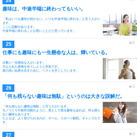
趣味は、中途半端に終わってもいい。
「私はいつも趣味が続かない。いつも中途半端に終わる」と言う人がい
ます。
ここに誤解があります。
中途半端に終わることが悪いことだと思っています。
仕事にも趣味にも一生懸命な人は、輝いている。
仕事に一生懸命な人がいます。
与えられた責務を全うしようと本気です。
質の高い結果を出すために、ベストを尽くしています。
「何も残らない趣味は無駄」というのは大きな誤解だ。
「何も残らない趣味は無駄」と言う人がいます。
モノづくりや創作活動のように、形として残る趣味もあれば、何も残ら
ない趣味もあります。
たとえば、よく挙げられるのが、ゲーム、スポーツ観戦、ギャンブルで
す。