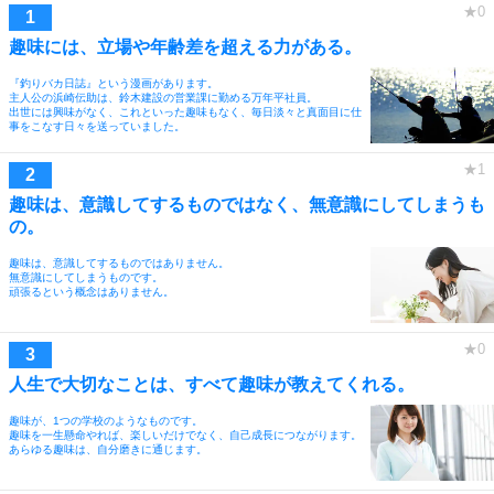
趣味には、立場や年齢差を超える力がある。
『釣りバカ日誌』という漫画があります。
主人公の浜崎伝助は、鈴木建設の営業課に勤める万年平社員。
出世には興味がなく、これといった趣味もなく、毎日淡々と真面目に仕
事をこなす日々を送っていました。
趣味は、意識してするものではなく、無意識にしてしまうも
の。
趣味は、意識してするものではありません。
無意識にしてしまうものです。
頑張るという概念はありません。
人生で大切なことは、すべて趣味が教えてくれる。
趣味が、1つの学校のようなものです。
趣味を一生懸命やれば、楽しいだけでなく、自己成長につながります。
あらゆる趣味は、自分磨きに通じます。