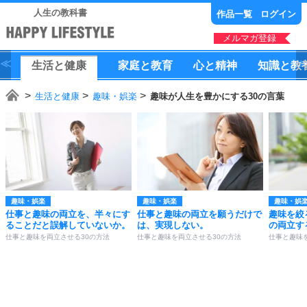
人生の教科書
作品一覧
ログイン
メルマガ登録
生活
と
健康
家庭
と
教育
心
と
精神
知識
と
教
生活と健康
趣味・娯楽
趣味が人生を豊かにする30の言葉
趣味・娯楽
趣味・娯楽
趣味・娯
仕事と趣味の両立を、半々にす
仕事と趣味の両立を願うだけで
趣味を絞
ることだと誤解していないか。
は、実現しない。
の両立す
仕事と趣味を両立させる30の方法
仕事と趣味を両立させる30の方法
仕事と趣味