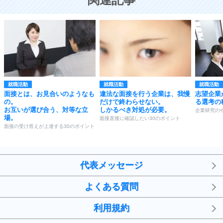
就職活動
就職活動
就職活動
面接とは、お見合いのようなも
違法な面接を行う企業は、我慢
志望企業
の。
だけで終わらせない。
る選考の
お互いが選び合う、対等な立
しかるべき対処が必要。
企業研究の
場。
面接直後に確認したい30のポイント
面接の受け答えが上達する30のポイント
代表メッセージ
よくある質問
利用規約