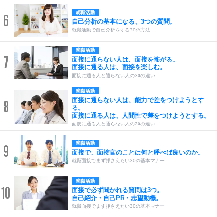
就職活動
6
自己分析の基本になる、3つの質問。
就職活動で自己分析をする30の方法
就職活動
7
面接に通らない人は、面接を怖がる。
面接に通る人は、面接を楽しむ。
面接に通る人と通らない人の30の違い
就職活動
面接に通らない人は、能力で差をつけようとす
8
る。
面接に通る人は、人間性で差をつけようとする。
面接に通る人と通らない人の30の違い
就職活動
9
面接で、面接官のことは何と呼べば良いのか。
就職面接でまず押さえたい30の基本マナー
就職活動
10
面接で必ず聞かれる質問は3つ。
自己紹介・自己PR・志望動機。
就職面接でまず押さえたい30の基本マナー