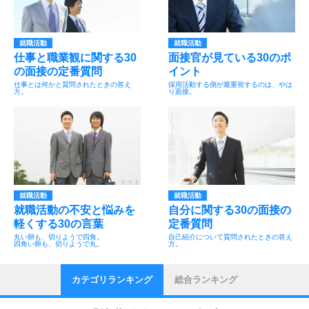
就職活動
就職活動
仕事と職業観に関する30
面接官が見ている30のポ
の面接の定番質問
イント
仕事とは何かと質問されたときの答え
採用活動する側が最重視するのは、やは
方。
り面接。
就職活動
就職活動
就職活動の不安と悩みを
自分に関する30の面接の
軽くする30の言葉
定番質問
丸い卵も、切りようで四角。
自己紹介について質問されたときの答え
四角い卵も、切りようで丸。
方。
カテゴリランキング
総合ランキング