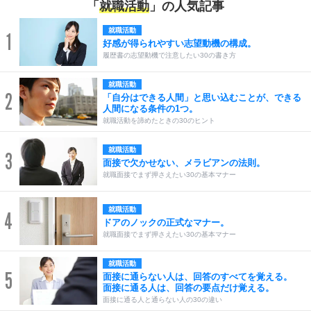
「
就職活動
」の人気記事
就職活動
1
好感が得られやすい志望動機の構成。
履歴書の志望動機で注意したい30の書き方
就職活動
2
「自分はできる人間」と思い込むことが、できる
人間になる条件の1つ。
就職活動を諦めたときの30のヒント
就職活動
3
面接で欠かせない、メラビアンの法則。
就職面接でまず押さえたい30の基本マナー
就職活動
4
ドアのノックの正式なマナー。
就職面接でまず押さえたい30の基本マナー
就職活動
5
面接に通らない人は、回答のすべてを覚える。
面接に通る人は、回答の要点だけ覚える。
面接に通る人と通らない人の30の違い