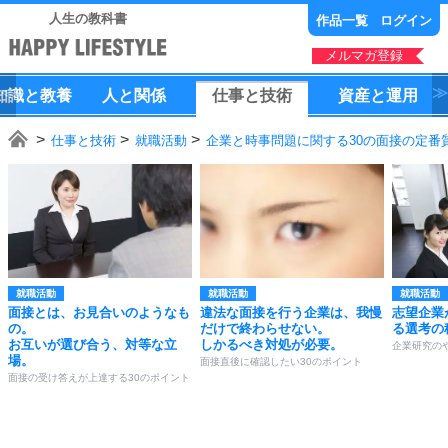
人生の教科書
作品一覧
ログイン
メルマガ登録
知識
と
教養
人
と
関係
仕事
と
技術
資産
と
運用
仕事と技術
就職活動
企業と時事問題に関する30の面接の定番
就職活動
就職活動
就職活動
面接とは、お見合いのようなも
違法な面接を行う企業は、我慢
志望企業
の。
だけで終わらせない。
る選考の
お互いが選び合う、対等な立
しかるべき対処が必要。
企業研究の
場。
面接直後に確認したい30のポイント
面接の受け答えが上達する30のポイント