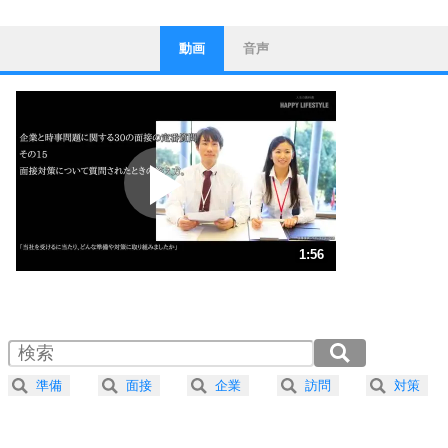
動画
音声
ストレス対策
1
他人と比べない。
いっそのこと、他人を見ない。
いらいらしない人になる30の方法
プラス思考
2
ポジティブになれない原因は、行動しないから。
ポジティブ思考になる30の方法
ストレス対策
3
人生、なんとかなるもの。
1:56
気楽に生きる30の方法
1.0倍速 （455KB 1分56秒）
1.5倍速 （304KB 1分17秒）
自分磨き
4
器の大きい人は、怒りを優しさで表現する。
2.0倍速 （228KB 58秒）
器の大きい人になる30の方法
2.5倍速 （182KB 46秒）
準備
面接
企業
訪問
対策
3.0倍速 （152KB 38秒）
プラス思考
5
ネガティブな人は、複雑に考える。
3.5倍速 （131KB 33秒）
ポジティブな人は、シンプルに考える。