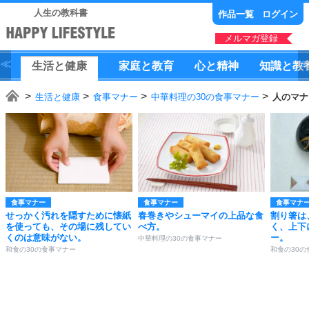
人生の教科書
作品一覧
ログイン
メルマガ登録
生活
と
健康
家庭
と
教育
心
と
精神
知識
と
教
生活と健康
食事マナー
中華料理の30の食事マナー
人のマナ
食事マナー
食事マナー
食事マナ
せっかく汚れを隠すために懐紙
春巻きやシューマイの上品な食
割り箸は
を使っても、その場に残してい
べ方。
く、上下
くのは意味がない。
ー。
中華料理の30の食事マナー
和食の30の食事マナー
和食の30の