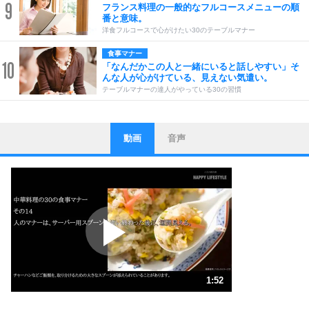
9
フランス料理の一般的なフルコースメニューの順
番と意味。
洋食フルコースで心がけたい30のテーブルマナー
食事マナー
10
「なんだかこの人と一緒にいると話しやすい」そ
んな人が心がけている、見えない気遣い。
テーブルマナーの達人がやっている30の習慣
動画
音声
ストレス対策
1
他人と比べない。
いっそのこと、他人を見ない。
いらいらしない人になる30の方法
プラス思考
2
ポジティブになれない原因は、行動しないから。
ポジティブ思考になる30の方法
ストレス対策
3
人生、なんとかなるもの。
1:52
気楽に生きる30の方法