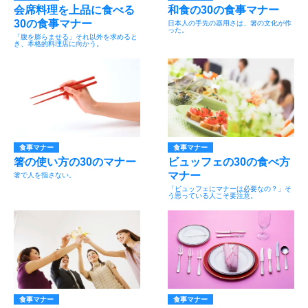
会席料理を上品に食べる
和食の30の食事マナー
30の食事マナー
日本人の手先の器用さは、箸の文化が作
った。
「腹を膨らませる」それ以外を求めると
き、本格的料理店に向かう。
食事マナー
食事マナー
箸の使い方の30のマナー
ビュッフェの30の食べ方
マナー
箸で人を指さない。
「ビュッフェにマナーは必要なの？」そ
う思っている人こそ要注意。
食事マナー
食事マナー