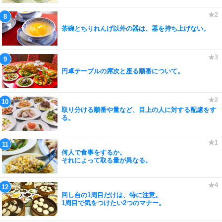
茶碗とちりれんげ以外の器は、器を持ち上げない。
円卓テーブルの席次と座る順番について。
取り分ける順番や量など、目上の人に対する配慮をす
る。
何人で食事をするか。
それによって取る量が異なる。
回し台の1周目だけは、特に注意。
1周目で気をつけたい2つのマナー。