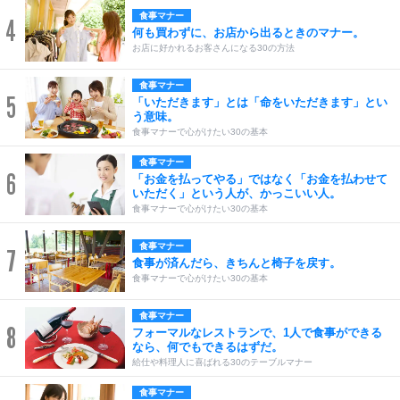
食事マナー
4
何も買わずに、お店から出るときのマナー。
お店に好かれるお客さんになる30の方法
食事マナー
5
「いただきます」とは「命をいただきます」とい
う意味。
食事マナーで心がけたい30の基本
食事マナー
6
「お金を払ってやる」ではなく「お金を払わせて
いただく」という人が、かっこいい人。
食事マナーで心がけたい30の基本
食事マナー
7
食事が済んだら、きちんと椅子を戻す。
食事マナーで心がけたい30の基本
食事マナー
8
フォーマルなレストランで、1人で食事ができる
なら、何でもできるはずだ。
給仕や料理人に喜ばれる30のテーブルマナー
食事マナー