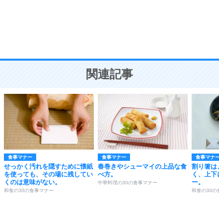
勉強法
9
謙虚な人こそ、本当に強い人。
頭の使い方がうまくなる30の方法
恋愛学
10
人を好きになったら、まず相手を徹底的に信じる
ことが大切。
恋する人が知っておきたい30の大切なこと
関連記事
食事マナー
食事マナー
食事マナ
せっかく汚れを隠すために懐紙
春巻きやシューマイの上品な食
割り箸は
を使っても、その場に残してい
べ方。
く、上下
くのは意味がない。
ー。
中華料理の30の食事マナー
和食の30の食事マナー
和食の30の