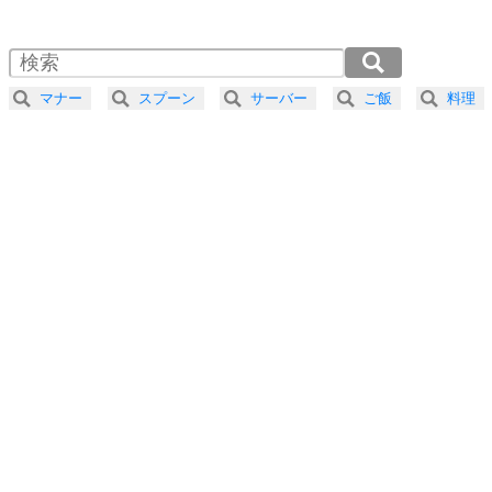
1.0倍速 （441KB 1分52秒）
1.5倍速 （295KB 1分15秒）
自分磨き
4
器の大きい人は、怒りを優しさで表現する。
2.0倍速 （221KB 56秒）
器の大きい人になる30の方法
2.5倍速 （177KB 45秒）
マナー
スプーン
サーバー
ご飯
料理
3.0倍速 （148KB 37秒）
プラス思考
5
ネガティブな人は、複雑に考える。
3.5倍速 （127KB 32秒）
ポジティブな人は、シンプルに考える。
4.0倍速 （111KB 28秒）
ポジティブ思考になる30の方法
ストレス対策
6
価値観を捨てると、いらいらも消える。
いらいらしない人になる30の方法
プラス思考
7
気持ちはなくていいから、とにかく癖にしてしま
う。
ポジティブ思考になる30の方法
自分磨き
8
いらない物は、徹底的に捨てる。
気品と美しさを身につける30の方法