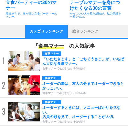
立食パーティーの30のマ
テーブルマナーを身につ
ナー
けたくなる30の言葉
簡単そうで、奥が深い立食パーティーの
かっこいい人を見た経験が、私の意識を
マナー。
一変させた。
カテゴリランキング
総合ランキング
「
食事マナー
」の人気記事
食事マナー
1
「いただきます」と「ごちそうさま」が、いちば
ん大切な食事マナー。
食事マナーで心がけたい30の基本
食事マナー
2
オーダーの際は、友人の分までオーダーできると
かっこいい。
食事マナーで心がけたい30の基本
食事マナー
オーダーするときには、メニューばかりを見な
3
い。
店員の顔を見て、オーダーすることが大切。
食事マナーで心がけたい30の基本