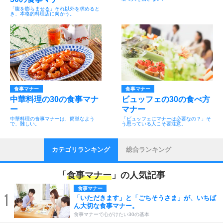
「腹を膨らませる」それ以外を求めると
き、本格的料理店に向かう。
食事マナー
食事マナー
中華料理の30の食事マナ
ビュッフェの30の食べ方
ー
マナー
中華料理の食事マナーは、簡単なよう
「ビュッフェにマナーは必要なの？」そ
で、難しい。
う思っている人こそ要注意。
カテゴリランキング
総合ランキング
「
食事マナー
」の人気記事
食事マナー
1
「いただきます」と「ごちそうさま」が、いちば
ん大切な食事マナー。
食事マナーで心がけたい30の基本