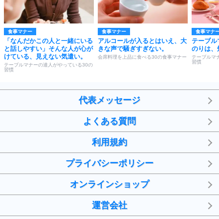
食事マナー
食事マナー
食事マナ
「なんだかこの人と一緒にいる
アルコールが入るとはいえ、大
テーブル
と話しやすい」そんな人が心が
きな声で騒ぎすぎない。
のりは、
けている、見えない気遣い。
会席料理を上品に食べる30の食事マナー
テーブルマ
習慣
テーブルマナーの達人がやっている30の
習慣
代表メッセージ
よくある質問
利用規約
プライバシーポリシー
オンラインショップ
運営会社