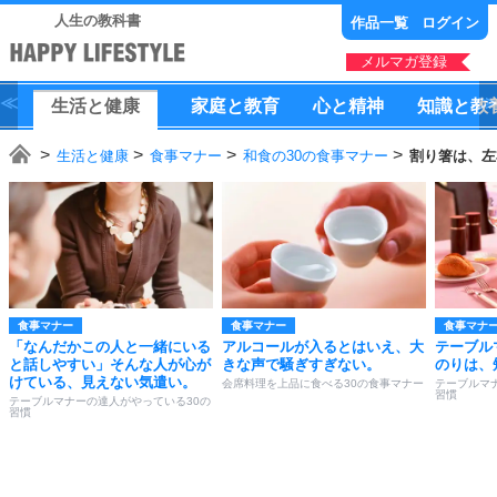
人生の教科書
作品一覧
ログイン
メルマガ登録
生活
と
健康
家庭
と
教育
心
と
精神
知識
と
教
生活と健康
食事マナー
和食の30の食事マナー
割り箸は、左
食事マナー
食事マナー
食事マナ
「なんだかこの人と一緒にいる
アルコールが入るとはいえ、大
テーブル
と話しやすい」そんな人が心が
きな声で騒ぎすぎない。
のりは、
けている、見えない気遣い。
会席料理を上品に食べる30の食事マナー
テーブルマ
習慣
テーブルマナーの達人がやっている30の
習慣