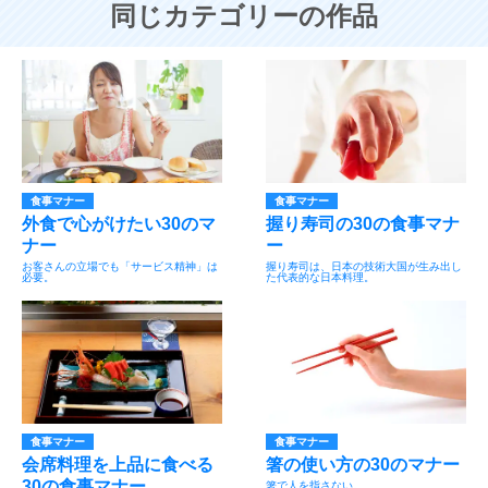
同じカテゴリーの作品
食事マナー
食事マナー
外食で心がけたい30のマ
握り寿司の30の食事マナ
ナー
ー
お客さんの立場でも「サービス精神」は
握り寿司は、日本の技術大国が生み出し
必要。
た代表的な日本料理。
食事マナー
食事マナー
会席料理を上品に食べる
箸の使い方の30のマナー
30の食事マナー
箸で人を指さない。