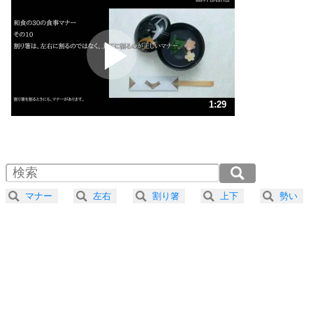
いらいらしない人になる30の方法
プラス思考
2
ポジティブになれない原因は、行動しないから。
ポジティブ思考になる30の方法
ストレス対策
3
人生、なんとかなるもの。
1:29
気楽に生きる30の方法
1.0倍速 （352KB 1分29秒）
1.5倍速 （235KB 59秒）
自分磨き
4
器の大きい人は、怒りを優しさで表現する。
2.0倍速 （176KB 44秒）
器の大きい人になる30の方法
2.5倍速 （141KB 36秒）
マナー
左右
割り箸
上下
勢い
3.0倍速 （118KB 30秒）
プラス思考
5
ネガティブな人は、複雑に考える。
3.5倍速 （101KB 25秒）
ポジティブな人は、シンプルに考える。
4.0倍速 （89KB 22秒）
ポジティブ思考になる30の方法
ストレス対策
6
価値観を捨てると、いらいらも消える。
いらいらしない人になる30の方法