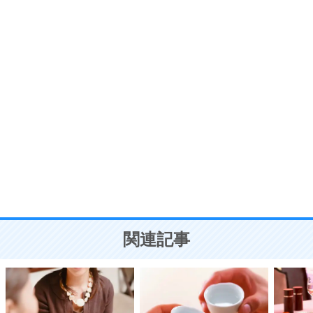
プラス思考
7
気持ちはなくていいから、とにかく癖にしてしま
う。
ポジティブ思考になる30の方法
自分磨き
8
いらない物は、徹底的に捨てる。
気品と美しさを身につける30の方法
勉強法
9
謙虚な人こそ、本当に強い人。
頭の使い方がうまくなる30の方法
恋愛学
10
人を好きになったら、まず相手を徹底的に信じる
ことが大切。
恋する人が知っておきたい30の大切なこと
関連記事