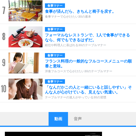
食事マナー
7
食事が済んだら、きちんと椅子を戻す。
食事マナーで心がけたい30の基本
食事マナー
8
フォーマルなレストランで、1人で食事ができる
なら、何でもできるはずだ。
給仕や料理人に喜ばれる30のテーブルマナー
食事マナー
9
フランス料理の一般的なフルコースメニューの順
番と意味。
洋食フルコースで心がけたい30のテーブルマナー
食事マナー
10
「なんだかこの人と一緒にいると話しやすい」そ
んな人が心がけている、見えない気遣い。
テーブルマナーの達人がやっている30の習慣
動画
音声
ストレス対策
1
他人と比べない。
いっそのこと、他人を見ない。