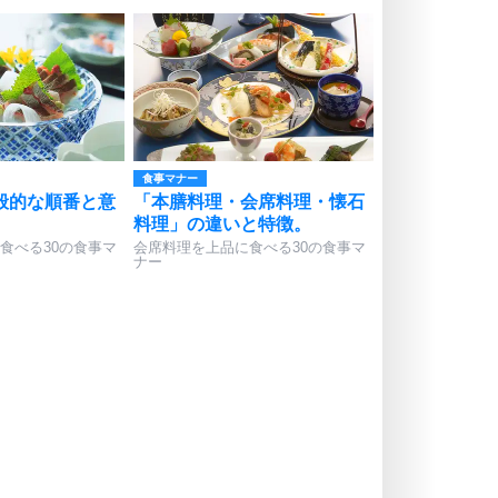
食事マナー
般的な順番と意
「本膳料理・会席料理・懐石
料理」の違いと特徴。
食べる30の食事マ
会席料理を上品に食べる30の食事マ
ナー