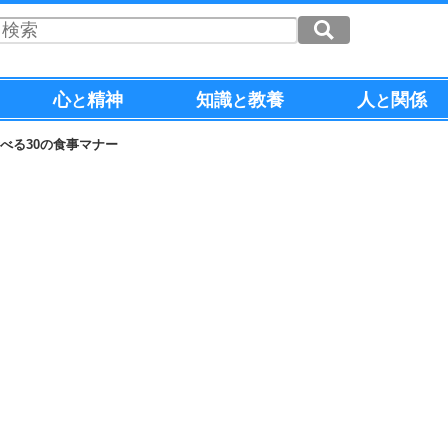
心
精神
知識
教養
人
関係
と
と
と
べる30の食事マナー