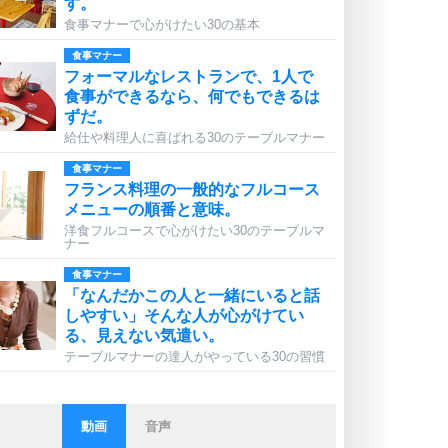
す。
食事マナーで心がけたい30の基本
食事マナー
フォーマルなレストランで、1人で
食事ができるなら、何でもできるは
ずだ。
給仕や料理人に喜ばれる30のテーブルマナー
食事マナー
フランス料理の一般的なフルコース
メニューの順番と意味。
洋食フルコースで心がけたい30のテーブルマ
ナー
食事マナー
「なんだかこの人と一緒にいると話
しやすい」そんな人が心がけてい
る、見えない気遣い。
テーブルマナーの達人がやっている30の習慣
動画
音声
ストレス対策