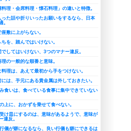
膳料理・会席料理・懐石料理」の違いと特徴。
入った話や折りいったお願いをするなら、日本
適。
で座敷に上がらない。
ふちを、踏んではいけない。
団でしてはいけない、3つのマナー違反。
料理の一般的な順番と意味。
な料理は、あえて最初から手をつけない。
前には、手元にある貴金属は外しておきたい。
らみ食いは、食べている食事に集中できていない
飯の上に、おかずを乗せて食べない。
を受け皿にするのは、意味があるようで、意味が
ー違反。
い行儀が癖になるなら、良い行儀も癖にできるは