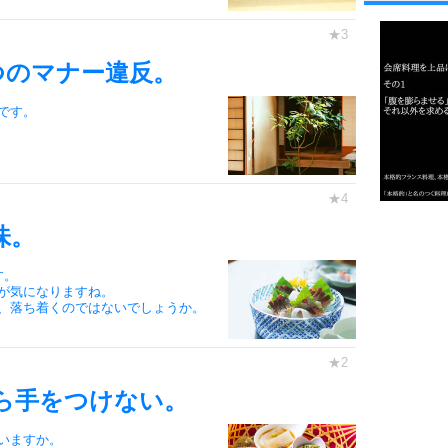
1
つのマナー違反。
2
です。
。
3
1.0倍
味。
1.5倍
4
2.0倍
す。
が気になりますね。
2.5倍
、落ち着くのではないでしょうか。
3.0倍
3.5倍
5
4.0倍
ら手をつけない。
いますか。