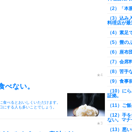
（2）「本
（3）込み
料理店が最
（4）素足
（5）畳の
（6）座布
（7）会席
（8）苦手
（9）食事
食べない。
（10）に
証拠。
に食べるとおいしくいただけます。
（11）ご
口にする人も多いことでしょう。
（12）手
ない。マナ
（13）悪