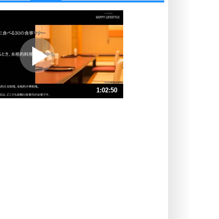
他人と比べない。
いっそのこと、他人を見ない。
いらいらしない人になる30の方法
プラス思考
ポジティブになれない原因は、行動
しないから。
ポジティブ思考になる30の方法
ストレス対策
1:02:50
人生、なんとかなるもの。
気楽に生きる30の方法
速 （15MB 1時間3分10秒）
速 （9.7MB 42分6秒）
自分磨き
器の大きい人は、怒りを優しさで表
速 （7.3MB 31分35秒）
現する。
速 （5.8MB 25分16秒）
器の大きい人になる30の方法
速 （4.9MB 21分3秒）
プラス思考
速 （4.2MB 18分2秒）
ネガティブな人は、複雑に考える。
速 （3.7MB 15分47秒）
ポジティブな人は、シンプルに考え
る。
ポジティブ思考になる30の方法