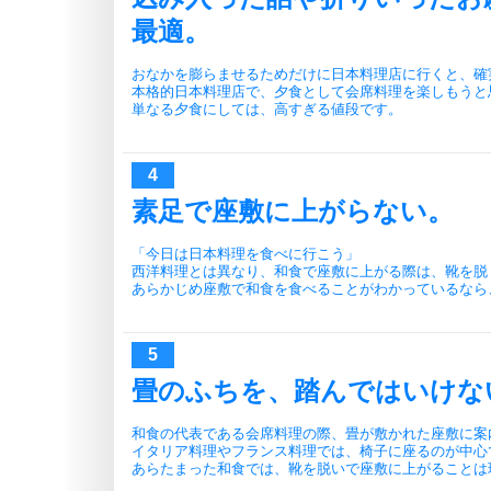
最適。
おなかを膨らませるためだけに日本料理店に行くと、確
本格的日本料理店で、夕食として会席料理を楽しもうと
単なる夕食にしては、高すぎる値段です。
素足で座敷に上がらない。
「今日は日本料理を食べに行こう」
西洋料理とは異なり、和食で座敷に上がる際は、靴を脱
あらかじめ座敷で和食を食べることがわかっているなら
畳のふちを、踏んではいけな
和食の代表である会席料理の際、畳が敷かれた座敷に案
イタリア料理やフランス料理では、椅子に座るのが中心
あらたまった和食では、靴を脱いで座敷に上がることは