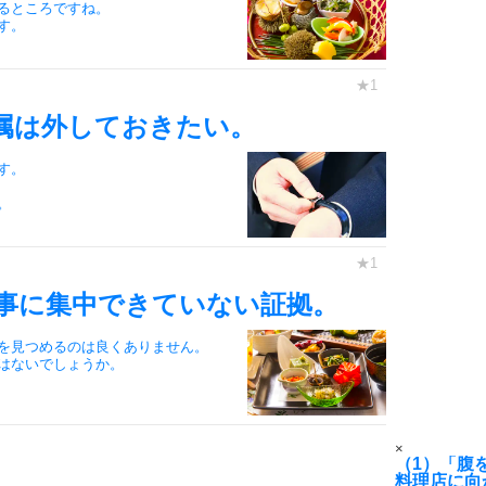
るところですね。
す。
6
属は外しておきたい。
7
す。
。
8
事に集中できていない証拠。
9
を見つめるのは良くありません。
はないでしょうか。
10
×
（1）「腹
料理店に向