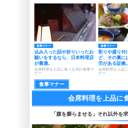
食事マナー
食事マナー
込み入った話や折りいったお
彩りや盛り付
願いをするなら、日本料理店
ど、その裏に
が最適。
労がある証拠
会席料理を上品に食べる30の食事マ
会席料理を上品に
ナー
ナー
食事マナー
会席料理を上品に
「腹を膨らませる」それ以外を