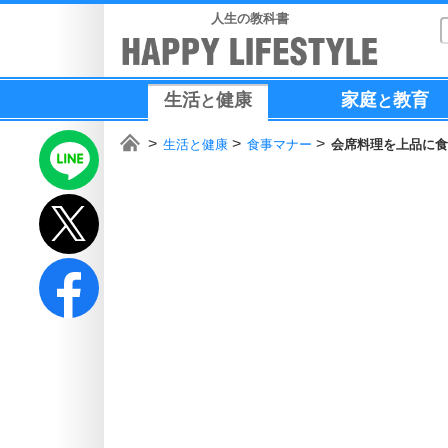
人生の教科書
生活
健康
家庭
教育
と
と
生活と健康
食事マナー
会席料理を上品に食