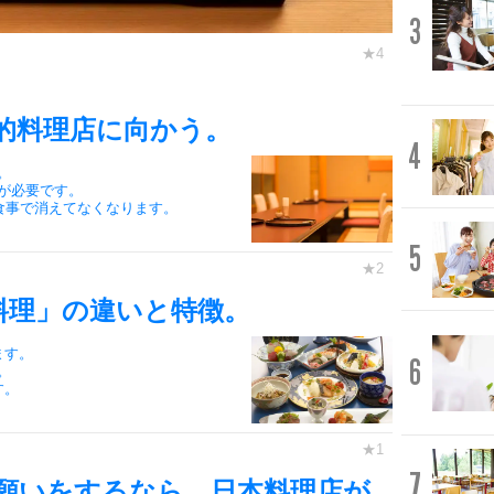
3
的料理店に向かう。
4
。
が必要です。
食事で消えてなくなります。
5
料理」の違いと特徴。
ます。
6
。
す。
7
願いをするなら、日本料理店が