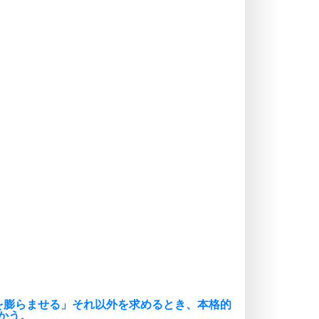
ストレス対策
価値観を捨てると、いらいらも消え
る。
いらいらしない人になる30の方法
プラス思考
気持ちはなくていいから、とにかく
癖にしてしまう。
ポジティブ思考になる30の方法
自分磨き
いらない物は、徹底的に捨てる。
気品と美しさを身につける30の方法
勉強法
謙虚な人こそ、本当に強い人。
頭の使い方がうまくなる30の方法
恋愛学
人を好きになったら、まず相手を徹
底的に信じることが大切。
を膨らませる」それ以外を求めるとき、本格的
恋する人が知っておきたい30の大切なこと
かう。