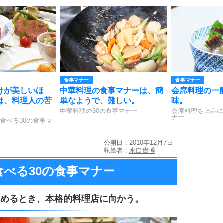
食事マナー
食事マナー
けが美しいほ
中華料理の食事マナーは、簡
会席料理の一
は、料理人の苦
単なようで、難しい。
味。
。
中華料理の30の食事マナー
会席料理を上品に
ナー
食べる30の食事マ
公開日：2010年12月7日
執筆者：
水口貴博
食べる
30の食事マナー
求めるとき、
本格的料理店に向かう。