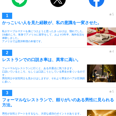
かっこいい人を見た経験が、私の意識を一変させた。
私がテーブルマナーを身につけようと思ったきっかけは、憧れでした。
19歳のころ、単身でアメリカに留学をして、およそ3年半、海外生活を
体験しました。
アメリカでは西洋料理の本場です。
レストランでの口説き率は、異常に高い。
フォーマルなレストランに行くと、ある共通点に気づきます。
口説いているところ、もしくは口説こうとしている男女が多くいるので
す。
男性同士や女性同士も見かけはしますが、それより男女のペアが圧倒的
に多い。
フォーマルなレストランで、頼りがいのある男性に見られる
方法。
男性が女性とデートをするなら、大切な成功のポイントがあります。