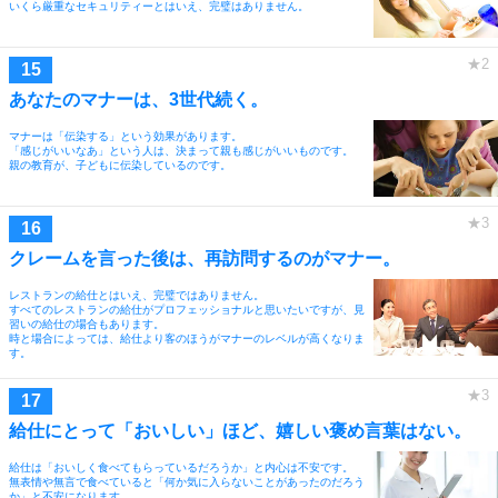
いくら厳重なセキュリティーとはいえ、完璧はありません。
あなたのマナーは、3世代続く。
マナーは「伝染する」という効果があります。
「感じがいいなあ」という人は、決まって親も感じがいいものです。
親の教育が、子どもに伝染しているのです。
クレームを言った後は、再訪問するのがマナー。
レストランの給仕とはいえ、完璧ではありません。
すべてのレストランの給仕がプロフェッショナルと思いたいですが、見
習いの給仕の場合もあります。
時と場合によっては、給仕より客のほうがマナーのレベルが高くなりま
す。
給仕にとって「おいしい」ほど、嬉しい褒め言葉はない。
給仕は「おいしく食べてもらっているだろうか」と内心は不安です。
無表情や無言で食べていると「何か気に入らないことがあったのだろう
か」と不安になります。