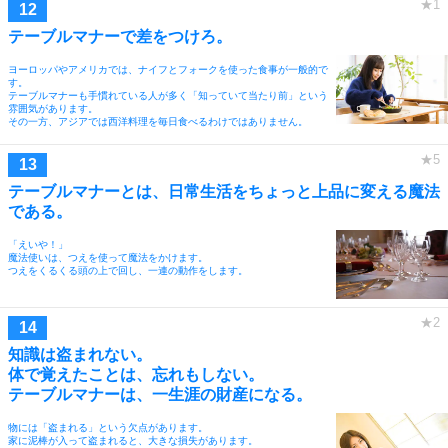
テーブルマナーで差をつけろ。
ヨーロッパやアメリカでは、ナイフとフォークを使った食事が一般的で
す。
テーブルマナーも手慣れている人が多く「知っていて当たり前」という
雰囲気があります。
その一方、アジアでは西洋料理を毎日食べるわけではありません。
テーブルマナーとは、日常生活をちょっと上品に変える魔法
である。
「えいや！」
魔法使いは、つえを使って魔法をかけます。
つえをくるくる頭の上で回し、一連の動作をします。
知識は盗まれない。
体で覚えたことは、忘れもしない。
テーブルマナーは、一生涯の財産になる。
物には「盗まれる」という欠点があります。
家に泥棒が入って盗まれると、大きな損失があります。