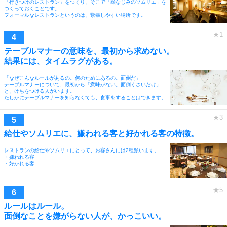
「行きつけのレストラン」をつくり、そこで「顔なじみのソムリエ」を
つくっておくことです。
フォーマルなレストランというのは、緊張しやすい場所です。
テーブルマナーの意味を、最初から求めない。
結果には、タイムラグがある。
「なぜこんなルールがあるの。何のためにあるの。面倒だ」
テーブルマナーについて、最初から「意味がない。面倒くさいだけ」
と、けちをつける人がいます。
たしかにテーブルマナーを知らなくても、食事をすることはできます。
給仕やソムリエに、嫌われる客と好かれる客の特徴。
レストランの給仕やソムリエにとって、お客さんには2種類います。
・嫌われる客
・好かれる客
ルールはルール。
面倒なことを嫌がらない人が、かっこいい。