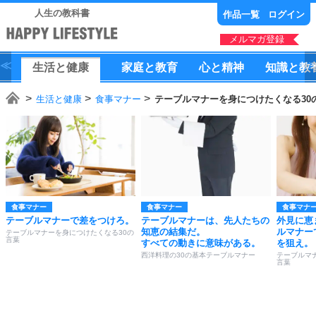
人生の教科書
作品一覧
ログイン
メルマガ登録
生活
と
健康
家庭
と
教育
心
と
精神
知識
と
教
生活と健康
食事マナー
テーブルマナーを身につけたくなる30
食事マナー
食事マナー
食事マナ
テーブルマナーで差をつけろ。
テーブルマナーは、先人たちの
外見に恵
知恵の結集だ。
ルマナー
テーブルマナーを身につけたくなる30の
言葉
すべての動きに意味がある。
を狙え。
西洋料理の30の基本テーブルマナー
テーブルマ
言葉