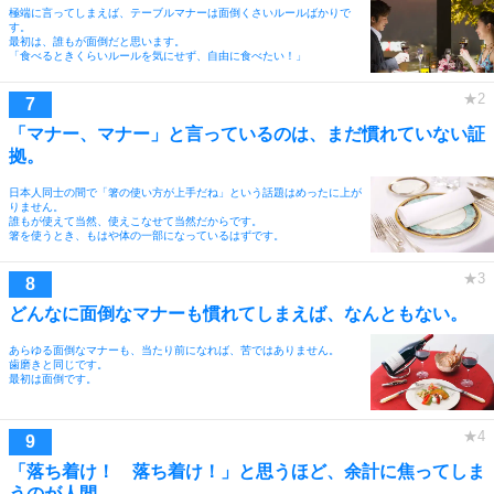
極端に言ってしまえば、テーブルマナーは面倒くさいルールばかりで
す。
最初は、誰もが面倒だと思います。
「食べるときくらいルールを気にせず、自由に食べたい！」
「マナー、マナー」と言っているのは、まだ慣れていない証
拠。
日本人同士の間で「箸の使い方が上手だね」という話題はめったに上が
りません。
誰もが使えて当然、使えこなせて当然だからです。
箸を使うとき、もはや体の一部になっているはずです。
どんなに面倒なマナーも慣れてしまえば、なんともない。
あらゆる面倒なマナーも、当たり前になれば、苦ではありません。
歯磨きと同じです。
最初は面倒です。
「落ち着け！ 落ち着け！」と思うほど、余計に焦ってしま
うのが人間。