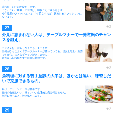
流行は、刻一刻と変わります。
「かっこいい服装」の基準は、時代ごとに変わります。
今年最新のファッションは、5年後もすれば、笑われるファッションに
なります。
外見に恵まれない人は、テーブルマナーで一発逆転のチャン
スを狙え。
モテる人は、何もしなくても、モテます。
外見がかっこよくてテーブルマナーが整っていても、当然と思われる姿
ですから、大きなギャップがありません。
最初から期待値がすでに高い状態です。
魚料理に対する苦手意識の大半は、ほかとは違い、練習しだ
いで克服できるもの。
私は、グリーンピースが苦手です。
独特の食感といい、味といい、生理的に受け付けません。
無理に食べると、吐き気がします。