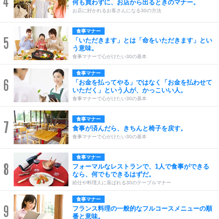
4
何も買わずに、お店から出るときのマナー。
お店に好かれるお客さんになる30の方法
食事マナー
5
「いただきます」とは「命をいただきます」とい
う意味。
食事マナーで心がけたい30の基本
食事マナー
6
「お金を払ってやる」ではなく「お金を払わせて
いただく」という人が、かっこいい人。
食事マナーで心がけたい30の基本
食事マナー
7
食事が済んだら、きちんと椅子を戻す。
食事マナーで心がけたい30の基本
食事マナー
8
フォーマルなレストランで、1人で食事ができる
なら、何でもできるはずだ。
給仕や料理人に喜ばれる30のテーブルマナー
食事マナー
9
フランス料理の一般的なフルコースメニューの順
番と意味。