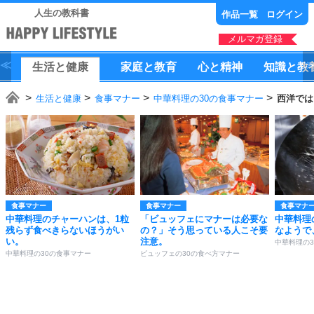
人生の教科書
作品一覧
ログイン
メルマガ登録
生活
と
健康
家庭
と
教育
心
と
精神
知識
と
教
生活と健康
食事マナー
中華料理の30の食事マナー
西洋では
食事マナー
食事マナー
食事マナ
中華料理のチャーハンは、1粒
「ビュッフェにマナーは必要な
中華料理
残らず食べきらないほうがい
の？」そう思っている人こそ要
なようで
い。
注意。
中華料理の
中華料理の30の食事マナー
ビュッフェの30の食べ方マナー