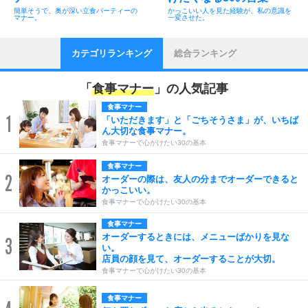
簡単そうで、奥が深い立食パーティーの
かっこいい人を見た経験が、私の意識を
マナー。
一変させた。
カテゴリランキング
総合ランキング
「
食事マナー
」の人気記事
食事マナー
1
「いただきます」と「ごちそうさま」が、いちば
ん大切な食事マナー。
食事マナーで心がけたい30の基本
食事マナー
2
オーダーの際は、友人の分までオーダーできると
かっこいい。
食事マナーで心がけたい30の基本
食事マナー
オーダーするときには、メニューばかりを見な
3
い。
店員の顔を見て、オーダーすることが大切。
食事マナーで心がけたい30の基本
食事マナー