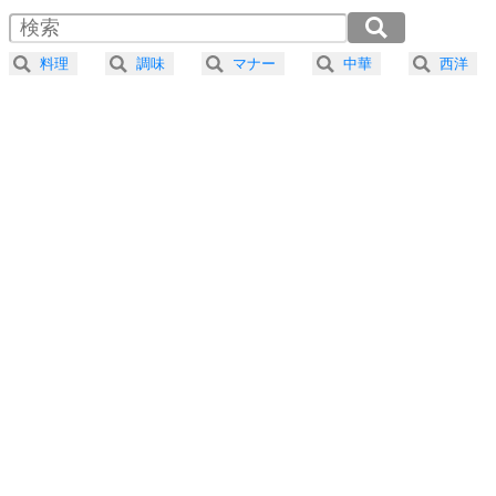
4
器の大きい人は、怒りを優しさで表現する。
2.0倍速 （216KB 55秒）
器の大きい人になる30の方法
2.5倍速 （173KB 44秒）
料理
調味
マナー
中華
西洋
3.0倍速 （144KB 36秒）
プラス思考
5
ネガティブな人は、複雑に考える。
3.5倍速 （124KB 31秒）
ポジティブな人は、シンプルに考える。
4.0倍速 （108KB 27秒）
ポジティブ思考になる30の方法
ストレス対策
6
価値観を捨てると、いらいらも消える。
いらいらしない人になる30の方法
プラス思考
7
気持ちはなくていいから、とにかく癖にしてしま
う。
ポジティブ思考になる30の方法
自分磨き
8
いらない物は、徹底的に捨てる。
気品と美しさを身につける30の方法
勉強法
9
謙虚な人こそ、本当に強い人。