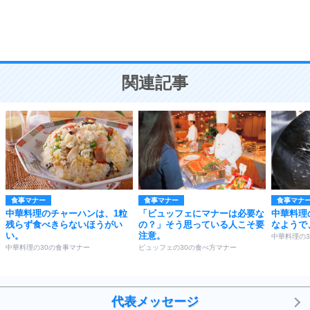
頭の使い方がうまくなる30の方法
恋愛学
10
人を好きになったら、まず相手を徹底的に信じる
ことが大切。
恋する人が知っておきたい30の大切なこと
関連記事
食事マナー
食事マナー
食事マナ
中華料理のチャーハンは、1粒
「ビュッフェにマナーは必要な
中華料理
残らず食べきらないほうがい
の？」そう思っている人こそ要
なようで
い。
注意。
中華料理の
中華料理の30の食事マナー
ビュッフェの30の食べ方マナー
代表メッセージ