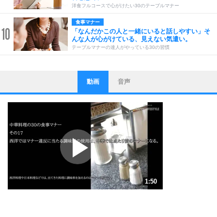
洋食フルコースで心がけたい30のテーブルマナー
食事マナー
10
「なんだかこの人と一緒にいると話しやすい」そ
んな人が心がけている、見えない気遣い。
テーブルマナーの達人がやっている30の習慣
動画
音声
ストレス対策
1
他人と比べない。
いっそのこと、他人を見ない。
いらいらしない人になる30の方法
プラス思考
2
ポジティブになれない原因は、行動しないから。
ポジティブ思考になる30の方法
ストレス対策
3
人生、なんとかなるもの。
1:50
気楽に生きる30の方法
1.0倍速 （431KB 1分50秒）
1.5倍速 （287KB 1分13秒）
自分磨き