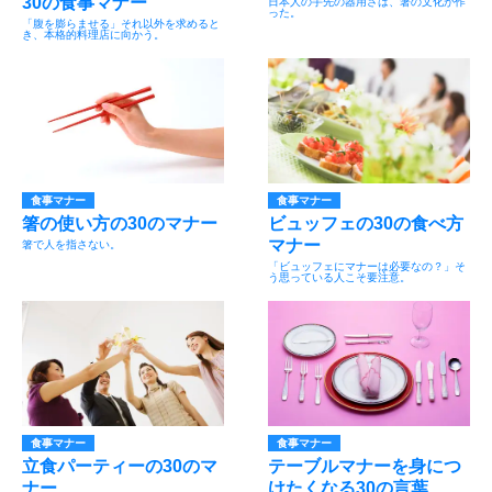
30の食事マナー
日本人の手先の器用さは、箸の文化が作
った。
「腹を膨らませる」それ以外を求めると
き、本格的料理店に向かう。
食事マナー
食事マナー
箸の使い方の30のマナー
ビュッフェの30の食べ方
マナー
箸で人を指さない。
「ビュッフェにマナーは必要なの？」そ
う思っている人こそ要注意。
食事マナー
食事マナー
立食パーティーの30のマ
テーブルマナーを身につ
ナー
けたくなる30の言葉