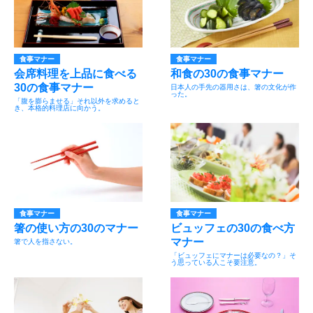
食事マナー
食事マナー
会席料理を上品に食べる
和食の30の食事マナー
30の食事マナー
日本人の手先の器用さは、箸の文化が作
った。
「腹を膨らませる」それ以外を求めると
き、本格的料理店に向かう。
食事マナー
食事マナー
箸の使い方の30のマナー
ビュッフェの30の食べ方
マナー
箸で人を指さない。
「ビュッフェにマナーは必要なの？」そ
う思っている人こそ要注意。