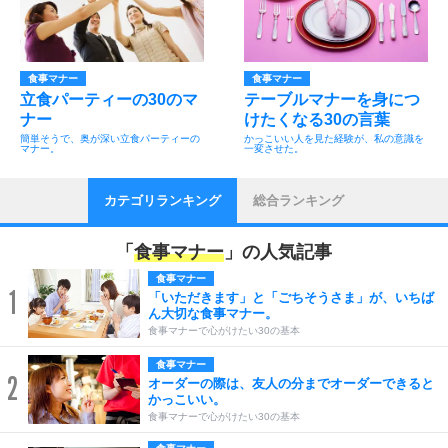
食事マナー
食事マナー
立食パーティーの30のマ
テーブルマナーを身につ
ナー
けたくなる30の言葉
簡単そうで、奥が深い立食パーティーの
かっこいい人を見た経験が、私の意識を
マナー。
一変させた。
カテゴリランキング
総合ランキング
「
食事マナー
」の人気記事
食事マナー
1
「いただきます」と「ごちそうさま」が、いちば
ん大切な食事マナー。
食事マナーで心がけたい30の基本
食事マナー
2
オーダーの際は、友人の分までオーダーできると
かっこいい。
食事マナーで心がけたい30の基本