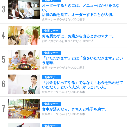
食事マナー
オーダーするときには、メニューばかりを見な
3
い。
店員の顔を見て、オーダーすることが大切。
食事マナーで心がけたい30の基本
食事マナー
4
何も買わずに、お店から出るときのマナー。
お店に好かれるお客さんになる30の方法
食事マナー
5
「いただきます」とは「命をいただきます」とい
う意味。
食事マナーで心がけたい30の基本
食事マナー
6
「お金を払ってやる」ではなく「お金を払わせて
いただく」という人が、かっこいい人。
食事マナーで心がけたい30の基本
食事マナー
7
食事が済んだら、きちんと椅子を戻す。
食事マナーで心がけたい30の基本
食事マナー