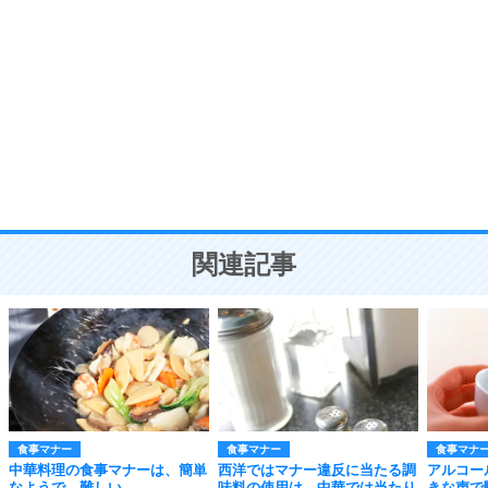
自分磨き
8
いらない物は、徹底的に捨てる。
気品と美しさを身につける30の方法
勉強法
9
謙虚な人こそ、本当に強い人。
頭の使い方がうまくなる30の方法
恋愛学
10
人を好きになったら、まず相手を徹底的に信じる
ことが大切。
恋する人が知っておきたい30の大切なこと
関連記事
食事マナー
食事マナー
食事マナ
中華料理の食事マナーは、簡単
西洋ではマナー違反に当たる調
アルコー
なようで、難しい。
味料の使用は、中華では当たり
きな声で