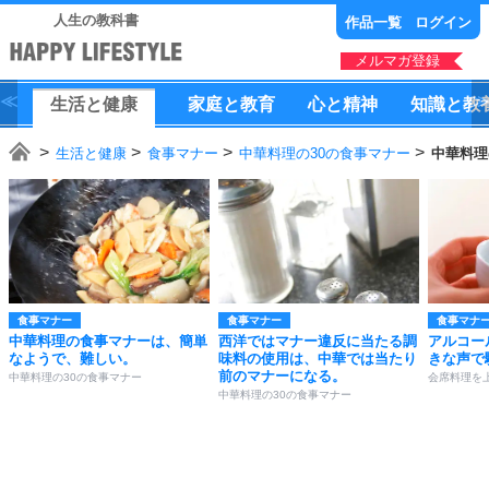
人生の教科書
作品一覧
ログイン
メルマガ登録
生活
と
健康
家庭
と
教育
心
と
精神
知識
と
教
生活と健康
食事マナー
中華料理の30の食事マナー
中華料理
食事マナー
食事マナー
食事マナ
中華料理の食事マナーは、簡単
西洋ではマナー違反に当たる調
アルコー
なようで、難しい。
味料の使用は、中華では当たり
きな声で
前のマナーになる。
中華料理の30の食事マナー
会席料理を
中華料理の30の食事マナー