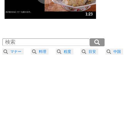
ストレス対策
3
人生、なんとかなるもの。
1:23
気楽に生きる30の方法
1.0倍速 （325KB 1分22秒）
1.5倍速 （217KB 55秒）
自分磨き
4
器の大きい人は、怒りを優しさで表現する。
2.0倍速 （163KB 41秒）
器の大きい人になる30の方法
2.5倍速 （131KB 33秒）
マナー
料理
程度
目安
中国
3.0倍速 （109KB 27秒）
プラス思考
5
ネガティブな人は、複雑に考える。
3.5倍速 （94KB 23秒）
ポジティブな人は、シンプルに考える。
4.0倍速 （82KB 20秒）
ポジティブ思考になる30の方法
ストレス対策
6
価値観を捨てると、いらいらも消える。
いらいらしない人になる30の方法
プラス思考
7
気持ちはなくていいから、とにかく癖にしてしま
う。
ポジティブ思考になる30の方法