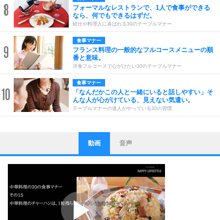
8
フォーマルなレストランで、1人で食事ができる
なら、何でもできるはずだ。
給仕や料理人に喜ばれる30のテーブルマナー
食事マナー
9
フランス料理の一般的なフルコースメニューの順
番と意味。
洋食フルコースで心がけたい30のテーブルマナー
食事マナー
10
「なんだかこの人と一緒にいると話しやすい」そ
んな人が心がけている、見えない気遣い。
テーブルマナーの達人がやっている30の習慣
動画
音声
ストレス対策
1
他人と比べない。
いっそのこと、他人を見ない。
いらいらしない人になる30の方法
プラス思考
2
ポジティブになれない原因は、行動しないから。
ポジティブ思考になる30の方法