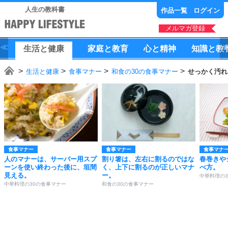
人生の教科書
作品一覧
ログイン
メルマガ登録
生活
と
健康
家庭
と
教育
心
と
精神
知識
と
教
生活と健康
食事マナー
和食の30の食事マナー
せっかく汚れ
食事マナー
食事マナー
食事マナ
人のマナーは、サーバー用スプ
割り箸は、左右に割るのではな
春巻きや
ーンを使い終わった後に、垣間
く、上下に割るのが正しいマナ
べ方。
見える。
ー。
中華料理の
中華料理の30の食事マナー
和食の30の食事マナー