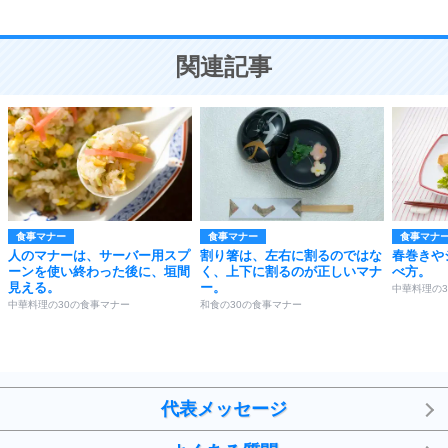
10
人を好きになったら、まず相手を徹底的に信じる
ことが大切。
恋する人が知っておきたい30の大切なこと
関連記事
食事マナー
食事マナー
食事マナ
人のマナーは、サーバー用スプ
割り箸は、左右に割るのではな
春巻きや
ーンを使い終わった後に、垣間
く、上下に割るのが正しいマナ
べ方。
見える。
ー。
中華料理の
中華料理の30の食事マナー
和食の30の食事マナー
代表メッセージ