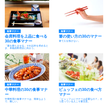
食事マナー
食事マナー
会席料理を上品に食べる
箸の使い方の30のマナー
30の食事マナー
箸で人を指さない。
「腹を膨らませる」それ以外を求めると
き、本格的料理店に向かう。
食事マナー
食事マナー
中華料理の30の食事マナ
ビュッフェの30の食べ方
ー
マナー
中華料理の食事マナーは、簡単なよう
「ビュッフェにマナーは必要なの？」そ
で、難しい。
う思っている人こそ要注意。