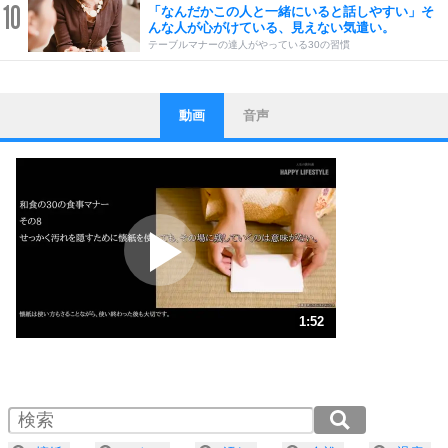
10
「なんだかこの人と一緒にいると話しやすい」そ
んな人が心がけている、見えない気遣い。
テーブルマナーの達人がやっている30の習慣
動画
音声
ストレス対策
1
他人と比べない。
いっそのこと、他人を見ない。
いらいらしない人になる30の方法
プラス思考
2
ポジティブになれない原因は、行動しないから。
ポジティブ思考になる30の方法
ストレス対策
3
人生、なんとかなるもの。
1:52
気楽に生きる30の方法
1.0倍速 （440KB 1分52秒）
1.5倍速 （294KB 1分14秒）
自分磨き
4
器の大きい人は、怒りを優しさで表現する。
2.0倍速 （220KB 56秒）
器の大きい人になる30の方法
2.5倍速 （176KB 44秒）