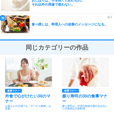
おしぼりは、手を拭くためのもの。
それ以外の用途で使わない。
食べ残しは、料理人への改善のメッセージになる。
同じカテゴリーの作品
食事マナー
食事マナー
外食で心がけたい30のマ
握り寿司の30の食事マナ
ナー
ー
お客さんの立場でも「サービス精神」は
握り寿司は、日本の技術大国が生み出し
必要。
た代表的な日本料理。