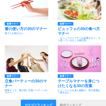
食事マナー
食事マナー
箸の使い方の30のマナー
ビュッフェの30の食べ方
マナー
箸で人を指さない。
「ビュッフェにマナーは必要なの？」そ
う思っている人こそ要注意。
食事マナー
食事マナー
立食パーティーの30のマ
テーブルマナーを身につ
ナー
けたくなる30の言葉
簡単そうで、奥が深い立食パーティーの
かっこいい人を見た経験が、私の意識を
マナー。
一変させた。
カテゴリランキング
総合ランキング