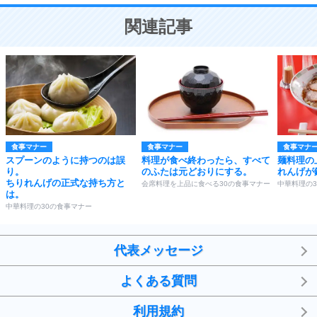
ことが大切。
恋する人が知っておきたい30の大切なこと
関連記事
食事マナー
食事マナー
食事マナ
スプーンのように持つのは誤
料理が食べ終わったら、すべて
麺料理の
り。
のふたは元どおりにする。
れんげが
ちりれんげの正式な持ち方と
会席料理を上品に食べる30の食事マナー
中華料理の
は。
中華料理の30の食事マナー
代表メッセージ
よくある質問
利用規約