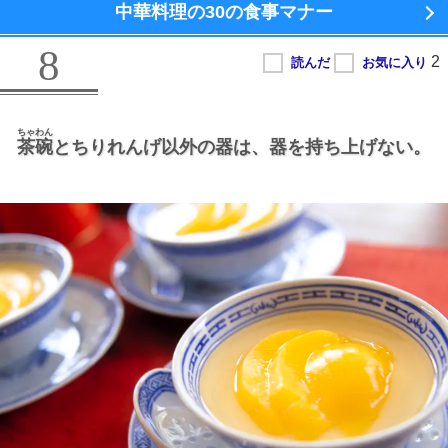
中華料理の
30の食事マナー
8
ちゃわん
茶碗
とちりれんげ以外の器は、
器を持ち上げない。