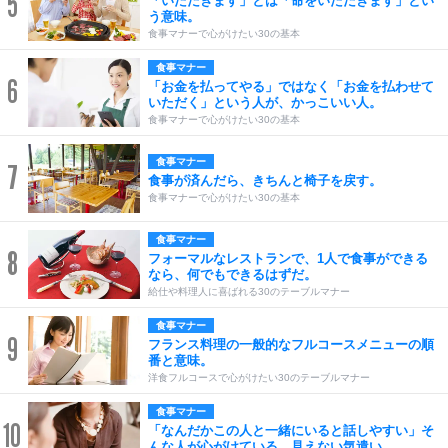
5
「いただきます」とは「命をいただきます」とい
う意味。
食事マナーで心がけたい30の基本
食事マナー
6
「お金を払ってやる」ではなく「お金を払わせて
いただく」という人が、かっこいい人。
食事マナーで心がけたい30の基本
食事マナー
7
食事が済んだら、きちんと椅子を戻す。
食事マナーで心がけたい30の基本
食事マナー
8
フォーマルなレストランで、1人で食事ができる
なら、何でもできるはずだ。
給仕や料理人に喜ばれる30のテーブルマナー
食事マナー
9
フランス料理の一般的なフルコースメニューの順
番と意味。
洋食フルコースで心がけたい30のテーブルマナー
食事マナー
10
「なんだかこの人と一緒にいると話しやすい」そ
んな人が心がけている、見えない気遣い。