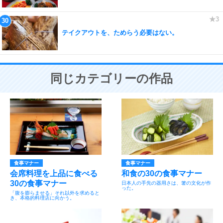
テイクアウトを、ためらう必要はない。
同じカテゴリーの作品
食事マナー
食事マナー
会席料理を上品に食べる
和食の30の食事マナー
30の食事マナー
日本人の手先の器用さは、箸の文化が作
った。
「腹を膨らませる」それ以外を求めると
き、本格的料理店に向かう。