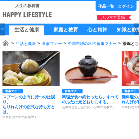
人生の教科書
作品一覧
ログイン
メルマガ登録
生活
と
健康
家庭
と
教育
心
と
精神
知識
と
教
生活と健康
食事マナー
中華料理の30の食事マナー
茶碗とち
食事マナー
食事マナー
食事マナ
スプーンのように持つのは誤
料理が食べ終わったら、すべて
麺料理の
り。
のふたは元どおりにする。
れんげが
ちりれんげの正式な持ち方と
会席料理を上品に食べる30の食事マナー
中華料理の
は。
中華料理の30の食事マナー