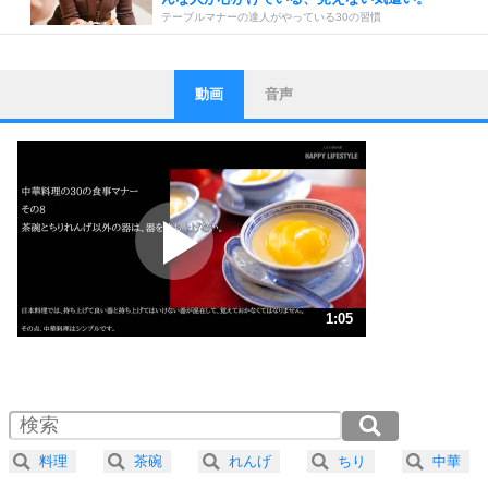
テーブルマナーの達人がやっている30の習慣
動画
音声
ストレス対策
1
他人と比べない。
いっそのこと、他人を見ない。
いらいらしない人になる30の方法
プラス思考
2
ポジティブになれない原因は、行動しないから。
ポジティブ思考になる30の方法
ストレス対策
3
人生、なんとかなるもの。
1:05
気楽に生きる30の方法
1.0倍速 （255KB 1分5秒）
1.5倍速 （171KB 43秒）
自分磨き
4
器の大きい人は、怒りを優しさで表現する。
2.0倍速 （128KB 32秒）
器の大きい人になる30の方法
2.5倍速 （103KB 26秒）
料理
茶碗
れんげ
ちり
中華
3.0倍速 （86KB 21秒）
プラス思考