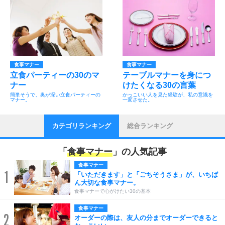
食事マナー
食事マナー
立食パーティーの30のマ
テーブルマナーを身につ
ナー
けたくなる30の言葉
簡単そうで、奥が深い立食パーティーの
かっこいい人を見た経験が、私の意識を
マナー。
一変させた。
カテゴリランキング
総合ランキング
「
食事マナー
」の人気記事
食事マナー
1
「いただきます」と「ごちそうさま」が、いちば
ん大切な食事マナー。
食事マナーで心がけたい30の基本
食事マナー
2
オーダーの際は、友人の分までオーダーできると