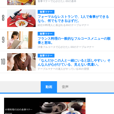
食事マナーで心がけたい30の基本
食事マナー
8
フォーマルなレストランで、1人で食事ができる
なら、何でもできるはずだ。
給仕や料理人に喜ばれる30のテーブルマナー
食事マナー
9
フランス料理の一般的なフルコースメニューの順
番と意味。
洋食フルコースで心がけたい30のテーブルマナー
食事マナー
10
「なんだかこの人と一緒にいると話しやすい」そ
んな人が心がけている、見えない気遣い。
テーブルマナーの達人がやっている30の習慣
動画
音声
ストレス対策
1
他人と比べない。
いっそのこと、他人を見ない。
いらいらしない人になる30の方法
プラス思考