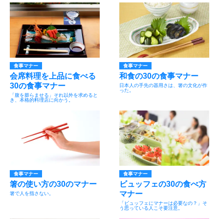
食事マナー
食事マナー
会席料理を上品に食べる
和食の30の食事マナー
30の食事マナー
日本人の手先の器用さは、箸の文化が作
った。
「腹を膨らませる」それ以外を求めると
き、本格的料理店に向かう。
食事マナー
食事マナー
箸の使い方の30のマナー
ビュッフェの30の食べ方
マナー
箸で人を指さない。
「ビュッフェにマナーは必要なの？」そ
う思っている人こそ要注意。