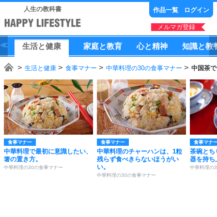
人生の教科書
作品一覧
ログイン
メルマガ登録
生活
と
健康
家庭
と
教育
心
と
精神
知識
と
教
生活と健康
食事マナー
中華料理の30の食事マナー
中国茶で
食事マナー
食事マナー
食事マナ
中華料理で最初に意識したい、
中華料理のチャーハンは、1粒
茶碗とち
箸の置き方。
残らず食べきらないほうがい
器を持ち
い。
中華料理の30の食事マナー
中華料理の
中華料理の30の食事マナー