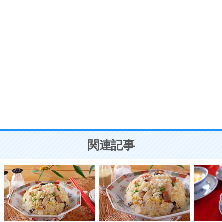
う。
ポジティブ思考になる30の方法
自分磨き
8
いらない物は、徹底的に捨てる。
気品と美しさを身につける30の方法
勉強法
9
謙虚な人こそ、本当に強い人。
頭の使い方がうまくなる30の方法
恋愛学
10
人を好きになったら、まず相手を徹底的に信じる
ことが大切。
恋する人が知っておきたい30の大切なこと
関連記事