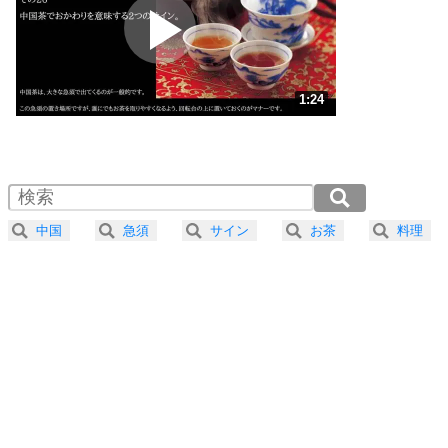
2
ポジティブになれない原因は、行動しないから。
ポジティブ思考になる30の方法
ストレス対策
3
人生、なんとかなるもの。
1:24
気楽に生きる30の方法
1.0倍速 （330KB 1分24秒）
1.5倍速 （221KB 56秒）
自分磨き
4
器の大きい人は、怒りを優しさで表現する。
2.0倍速 （166KB 42秒）
器の大きい人になる30の方法
2.5倍速 （133KB 33秒）
中国
急須
サイン
お茶
料理
3.0倍速 （111KB 28秒）
プラス思考
5
ネガティブな人は、複雑に考える。
3.5倍速 （95KB 24秒）
ポジティブな人は、シンプルに考える。
4.0倍速 （83KB 21秒）
ポジティブ思考になる30の方法
ストレス対策
6
価値観を捨てると、いらいらも消える。
いらいらしない人になる30の方法
プラス思考
7
気持ちはなくていいから、とにかく癖にしてしま