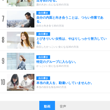
点を合わせる。
器の大きい人になる30の方法
自分磨き
7
自分の内面と向き合うことは、つらい作業であ
る。
自分と向き合う30の方法
自分磨き
8
とびきりいい女性は、やはりしっかり努力してい
る。
自立したかっこいい女になる30の方法
自分磨き
9
特定のグループに入らない。
かっこいい女になる30の方法
自分磨き
10
本当の友人を、勘違いしていませんか。
本当の自分を知る30の方法
動画
音声
ストレス対策