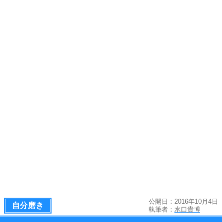
公開日：2016年10月4日
自分磨き
執筆者：
水口貴博