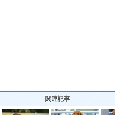
いらいらしない人になる30の方法
プラス思考
7
気持ちはなくていいから、とにかく癖にしてしま
う。
ポジティブ思考になる30の方法
自分磨き
8
いらない物は、徹底的に捨てる。
気品と美しさを身につける30の方法
勉強法
9
謙虚な人こそ、本当に強い人。
頭の使い方がうまくなる30の方法
恋愛学
10
人を好きになったら、まず相手を徹底的に信じる
ことが大切。
恋する人が知っておきたい30の大切なこと
関連記事