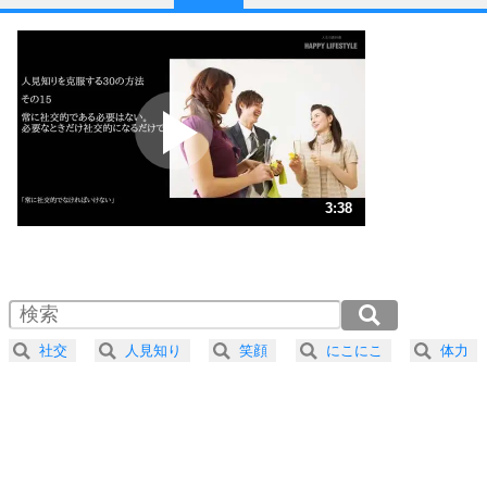
1
他人と比べない。
いっそのこと、他人を見ない。
いらいらしない人になる30の方法
プラス思考
2
ポジティブになれない原因は、行動しないから。
ポジティブ思考になる30の方法
ストレス対策
3
人生、なんとかなるもの。
3:38
気楽に生きる30の方法
1.0倍速 （853KB 3分38秒）
1.5倍速 （569KB 2分25秒）
自分磨き
4
器の大きい人は、怒りを優しさで表現する。
2.0倍速 （427KB 1分49秒）
器の大きい人になる30の方法
2.5倍速 （342KB 1分27秒）
社交
人見知り
笑顔
にこにこ
体力
3.0倍速 （285KB 1分12秒）
プラス思考
5
ネガティブな人は、複雑に考える。
3.5倍速 （244KB 1分2秒）
ポジティブな人は、シンプルに考える。
4.0倍速 （214KB 54秒）
ポジティブ思考になる30の方法
ストレス対策
6
価値観を捨てると、いらいらも消える。