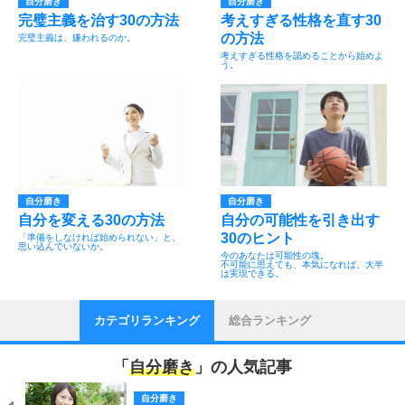
自分磨き
自分磨き
完璧主義を治す30の方法
考えすぎる性格を直す30
の方法
完璧主義は、嫌われるのか。
考えすぎる性格を認めることから始めよ
う。
自分磨き
自分磨き
自分を変える30の方法
自分の可能性を引き出す
30のヒント
「準備をしなければ始められない」と、
思い込んでいないか。
今のあなたは可能性の塊。
不可能に思えても、本気になれば、大半
は実現できる。
カテゴリランキング
総合ランキング
「
自分磨き
」の人気記事
自分磨き