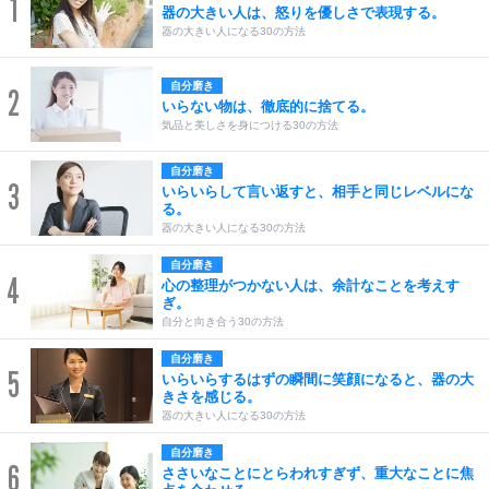
1
器の大きい人は、怒りを優しさで表現する。
器の大きい人になる30の方法
自分磨き
2
いらない物は、徹底的に捨てる。
気品と美しさを身につける30の方法
自分磨き
3
いらいらして言い返すと、相手と同じレベルにな
る。
器の大きい人になる30の方法
自分磨き
4
心の整理がつかない人は、余計なことを考えす
ぎ。
自分と向き合う30の方法
自分磨き
5
いらいらするはずの瞬間に笑顔になると、器の大
きさを感じる。
器の大きい人になる30の方法
自分磨き
6
ささいなことにとらわれすぎず、重大なことに焦