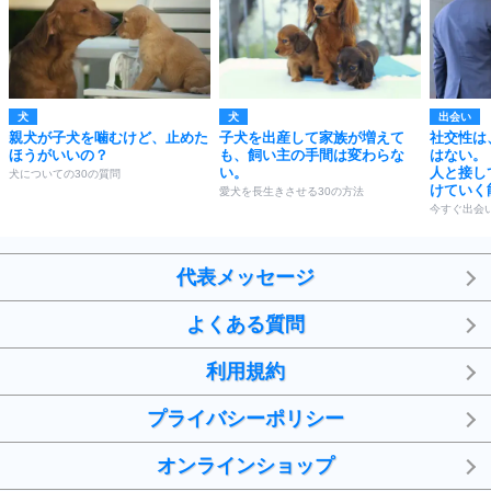
犬
犬
出会い
親犬が子犬を噛むけど、止めた
子犬を出産して家族が増えて
社交性は
ほうがいいの？
も、飼い主の手間は変わらな
はない。
い。
人と接し
犬についての30の質問
けていく
愛犬を長生きさせる30の方法
今すぐ出会
代表メッセージ
よくある質問
利用規約
プライバシーポリシー
オンラインショップ