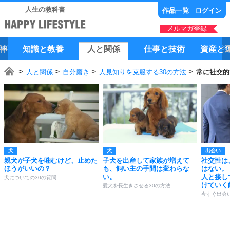
人生の教科書
作品一覧
ログイン
メルマガ登録
神
知識
と
教養
人
と
関係
仕事
と
技術
資産
と
人と関係
自分磨き
人見知りを克服する30の方法
常に社交的
犬
犬
出会い
親犬が子犬を噛むけど、止めた
子犬を出産して家族が増えて
社交性は
ほうがいいの？
も、飼い主の手間は変わらな
はない。
い。
人と接し
犬についての30の質問
けていく
愛犬を長生きさせる30の方法
今すぐ出会