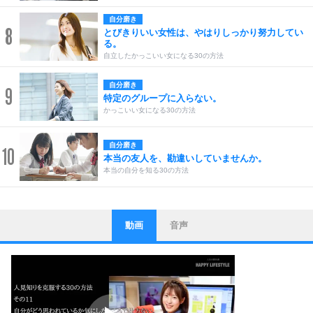
自分磨き
8
とびきりいい女性は、やはりしっかり努力してい
る。
自立したかっこいい女になる30の方法
自分磨き
9
特定のグループに入らない。
かっこいい女になる30の方法
自分磨き
10
本当の友人を、勘違いしていませんか。
本当の自分を知る30の方法
動画
音声
ストレス対策
1
他人と比べない。
いっそのこと、他人を見ない。
いらいらしない人になる30の方法
プラス思考
2
ポジティブになれない原因は、行動しないから。