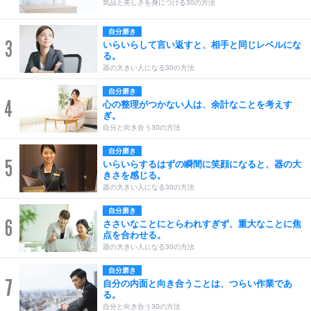
気品と美しさを身につける30の方法
自分磨き
3
いらいらして言い返すと、相手と同じレベルにな
る。
器の大きい人になる30の方法
自分磨き
4
心の整理がつかない人は、余計なことを考えす
ぎ。
自分と向き合う30の方法
自分磨き
5
いらいらするはずの瞬間に笑顔になると、器の大
きさを感じる。
器の大きい人になる30の方法
自分磨き
6
ささいなことにとらわれすぎず、重大なことに焦
点を合わせる。
器の大きい人になる30の方法
自分磨き
7
自分の内面と向き合うことは、つらい作業であ
る。
自分と向き合う30の方法