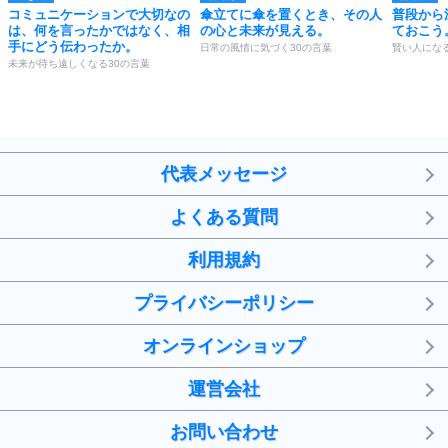
コミュニケーションで大切なの
傘立てに傘を置くとき、その人
普段から
は、何を言ったかではなく、相
の心と未来が見える。
ておこう
手にどう伝わったか。
日常の風情に気づく30の言葉
賢い人になる
未来が待ち遠しくなる30の言葉
代表メッセージ
よくある質問
利用規約
プライバシーポリシー
オンラインショップ
運営会社
お問い合わせ