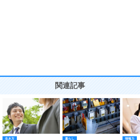
自分磨き
8
いらない物は、徹底的に捨てる。
気品と美しさを身につける30の方法
勉強法
9
謙虚な人こそ、本当に強い人。
頭の使い方がうまくなる30の方法
恋愛学
10
人を好きになったら、まず相手を徹底的に信じる
ことが大切。
恋する人が知っておきたい30の大切なこと
関連記事
生き方
暮らし
情報力