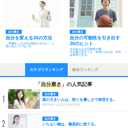
自分磨き
自分磨き
自分を変える30の方法
自分の可能性を引き出す
30のヒント
「準備をしなければ始められない」と、
思い込んでいないか。
今のあなたは可能性の塊。
不可能に思えても、本気になれば、大半
は実現できる。
カテゴリランキング
総合ランキング
「
自分磨き
」の人気記事
自分磨き
1
器の大きい人は、怒りを優しさで表現する。
器の大きい人になる30の方法
自分磨き
2
いらない物は、徹底的に捨てる。