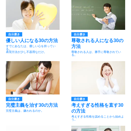
自分磨き
自分磨き
優しい人になる30の方法
尊敬される人になる30の
方法
すでにあなたは、優しい心を持ってい
る。
表現方法が少し不器用なだけ。
尊敬される人は、勝手に尊敬されてい
る。
自分磨き
自分磨き
完璧主義を治す30の方法
考えすぎる性格を直す30
の方法
完璧主義は、嫌われるのか。
考えすぎる性格を認めることから始めよ
う。