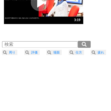
ポジティブ思考になる30の方法
ストレス対策
3
人生、なんとかなるもの。
3:19
気楽に生きる30の方法
1.0倍速 （780KB 3分19秒）
1.5倍速 （520KB 2分13秒）
自分磨き
4
器の大きい人は、怒りを優しさで表現する。
2.0倍速 （391KB 1分39秒）
器の大きい人になる30の方法
2.5倍速 （313KB 1分19秒）
周り
評価
場面
仕方
疲れ
3.0倍速 （261KB 1分6秒）
プラス思考
5
ネガティブな人は、複雑に考える。
3.5倍速 （224KB 57秒）
ポジティブな人は、シンプルに考える。
4.0倍速 （196KB 49秒）
ポジティブ思考になる30の方法
ストレス対策
6
価値観を捨てると、いらいらも消える。
いらいらしない人になる30の方法
プラス思考
7
気持ちはなくていいから、とにかく癖にしてしま
う。
ポジティブ思考になる30の方法