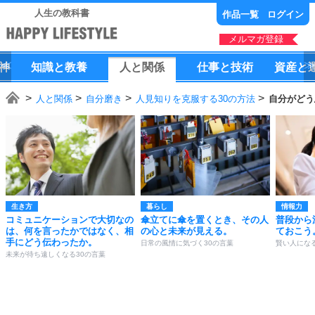
人生の教科書
作品一覧
ログイン
メルマガ登録
神
知識
と
教養
人
と
関係
仕事
と
技術
資産
と
人と関係
自分磨き
人見知りを克服する30の方法
自分がどう
生き方
暮らし
情報力
コミュニケーションで大切なの
傘立てに傘を置くとき、その人
普段から
は、何を言ったかではなく、相
の心と未来が見える。
ておこう
手にどう伝わったか。
日常の風情に気づく30の言葉
賢い人になる
未来が待ち遠しくなる30の言葉