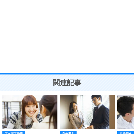
ポジティブ思考になる30の方法
自分磨き
8
いらない物は、徹底的に捨てる。
気品と美しさを身につける30の方法
勉強法
9
謙虚な人こそ、本当に強い人。
頭の使い方がうまくなる30の方法
恋愛学
10
人を好きになったら、まず相手を徹底的に信じる
ことが大切。
恋する人が知っておきたい30の大切なこと
関連記事
アイデア発想
自分磨き
自分磨き