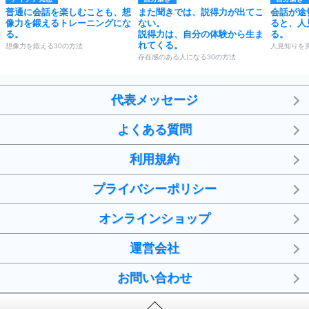
普通に会話を楽しむことも、想
また聞きでは、説得力が出てこ
会話が途
像力を鍛えるトレーニングにな
ない。
ると、人
る。
説得力は、自分の体験から生ま
る。
れてくる。
想像力を鍛える30の方法
人見知りを
存在感のある人になる30の方法
代表メッセージ
よくある質問
利用規約
プライバシーポリシー
オンラインショップ
運営会社
お問い合わせ