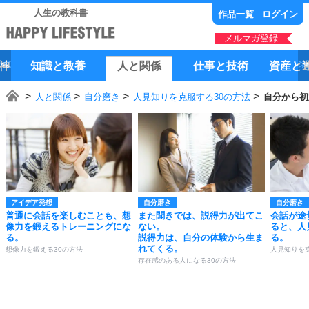
人生の教科書
作品一覧
ログイン
メルマガ登録
神
知識
と
教養
人
と
関係
仕事
と
技術
資産
と
人と関係
自分磨き
人見知りを克服する30の方法
自分から初
アイデア発想
自分磨き
自分磨き
普通に会話を楽しむことも、想
また聞きでは、説得力が出てこ
会話が途
像力を鍛えるトレーニングにな
ない。
ると、人
る。
説得力は、自分の体験から生ま
る。
れてくる。
想像力を鍛える30の方法
人見知りを
存在感のある人になる30の方法