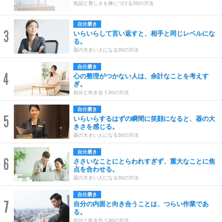
気品と美しさを身につける30の方法
自分磨き
3
いらいらして言い返すと、相手と同じレベルにな
る。
器の大きい人になる30の方法
自分磨き
4
心の整理がつかない人は、余計なことを考えす
ぎ。
自分と向き合う30の方法
自分磨き
5
いらいらするはずの瞬間に笑顔になると、器の大
きさを感じる。
器の大きい人になる30の方法
自分磨き
6
ささいなことにとらわれすぎず、重大なことに焦
点を合わせる。
器の大きい人になる30の方法
自分磨き
7
自分の内面と向き合うことは、つらい作業であ
る。
自分と向き合う30の方法