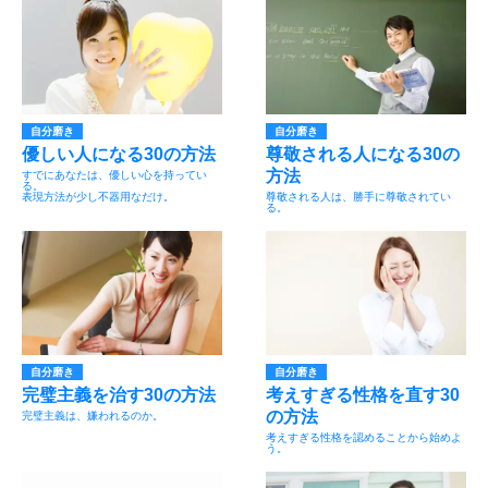
自分磨き
自分磨き
優しい人になる30の方法
尊敬される人になる30の
方法
すでにあなたは、優しい心を持ってい
る。
表現方法が少し不器用なだけ。
尊敬される人は、勝手に尊敬されてい
る。
自分磨き
自分磨き
完璧主義を治す30の方法
考えすぎる性格を直す30
の方法
完璧主義は、嫌われるのか。
考えすぎる性格を認めることから始めよ
う。