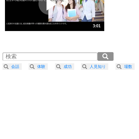
ポジティブ思考になる30の方法
ストレス対策
3
人生、なんとかなるもの。
3:01
気楽に生きる30の方法
1.0倍速 （711KB 3分1秒）
1.5倍速 （474KB 2分1秒）
自分磨き
4
器の大きい人は、怒りを優しさで表現する。
2.0倍速 （356KB 1分30秒）
器の大きい人になる30の方法
2.5倍速 （285KB 1分12秒）
会話
体験
成功
人見知り
場数
3.0倍速 （237KB 1分0秒）
プラス思考
5
ネガティブな人は、複雑に考える。
3.5倍速 （204KB 51秒）
ポジティブな人は、シンプルに考える。
4.0倍速 （178KB 45秒）
ポジティブ思考になる30の方法
ストレス対策
6
価値観を捨てると、いらいらも消える。
いらいらしない人になる30の方法
プラス思考
7
気持ちはなくていいから、とにかく癖にしてしま
う。