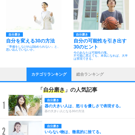
自分磨き
自分磨き
自分を変える30の方法
自分の可能性を引き出す
30のヒント
「準備をしなければ始められない」と、
思い込んでいないか。
今のあなたは可能性の塊。
不可能に思えても、本気になれば、大半
は実現できる。
カテゴリランキング
総合ランキング
「
自分磨き
」の人気記事
自分磨き
1
器の大きい人は、怒りを優しさで表現する。
器の大きい人になる30の方法
自分磨き
2
いらない物は、徹底的に捨てる。