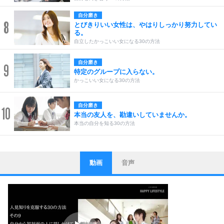
自分磨き
8
とびきりいい女性は、やはりしっかり努力してい
る。
自立したかっこいい女になる30の方法
自分磨き
9
特定のグループに入らない。
かっこいい女になる30の方法
自分磨き
10
本当の友人を、勘違いしていませんか。
本当の自分を知る30の方法
動画
音声
ストレス対策
1
他人と比べない。
いっそのこと、他人を見ない。
いらいらしない人になる30の方法
プラス思考
2
ポジティブになれない原因は、行動しないから。