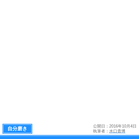
公開日：2016年10月4日
自分磨き
執筆者：
水口貴博