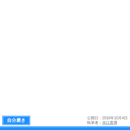
公開日：2016年10月4日
自分磨き
執筆者：
水口貴博