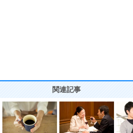
7
う。
ポジティブ思考になる30の方法
自分磨き
8
いらない物は、徹底的に捨てる。
気品と美しさを身につける30の方法
勉強法
9
謙虚な人こそ、本当に強い人。
頭の使い方がうまくなる30の方法
恋愛学
10
人を好きになったら、まず相手を徹底的に信じる
ことが大切。
恋する人が知っておきたい30の大切なこと
関連記事