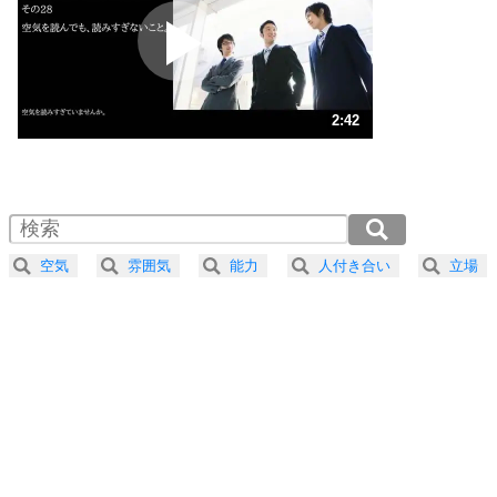
プラス思考
2
ポジティブになれない原因は、行動しないから。
ポジティブ思考になる30の方法
ストレス対策
3
人生、なんとかなるもの。
2:42
気楽に生きる30の方法
1.0倍速 （635KB 2分42秒）
1.5倍速 （423KB 1分48秒）
自分磨き
4
器の大きい人は、怒りを優しさで表現する。
2.0倍速 （318KB 1分21秒）
器の大きい人になる30の方法
2.5倍速 （254KB 1分4秒）
空気
雰囲気
能力
人付き合い
立場
3.0倍速 （212KB 54秒）
プラス思考
5
ネガティブな人は、複雑に考える。
3.5倍速 （182KB 46秒）
ポジティブな人は、シンプルに考える。
4.0倍速 （159KB 40秒）
ポジティブ思考になる30の方法
ストレス対策
6
価値観を捨てると、いらいらも消える。
いらいらしない人になる30の方法
プラス思考
気持ちはなくていいから、とにかく癖にしてしま