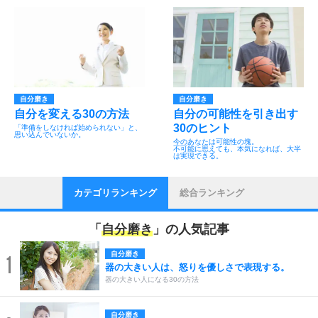
自分磨き
自分磨き
自分を変える30の方法
自分の可能性を引き出す
30のヒント
「準備をしなければ始められない」と、
思い込んでいないか。
今のあなたは可能性の塊。
不可能に思えても、本気になれば、大半
は実現できる。
カテゴリランキング
総合ランキング
「
自分磨き
」の人気記事
自分磨き
1
器の大きい人は、怒りを優しさで表現する。
器の大きい人になる30の方法
自分磨き