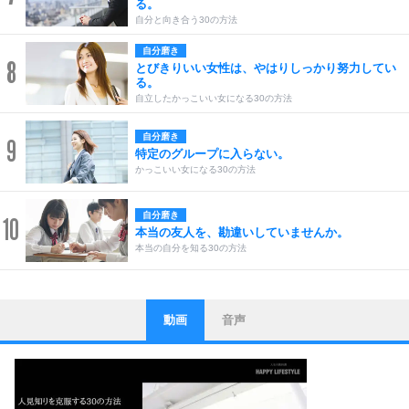
る。
自分と向き合う30の方法
自分磨き
8
とびきりいい女性は、やはりしっかり努力してい
る。
自立したかっこいい女になる30の方法
自分磨き
9
特定のグループに入らない。
かっこいい女になる30の方法
自分磨き
10
本当の友人を、勘違いしていませんか。
本当の自分を知る30の方法
動画
音声
ストレス対策
1
他人と比べない。
いっそのこと、他人を見ない。
いらいらしない人になる30の方法