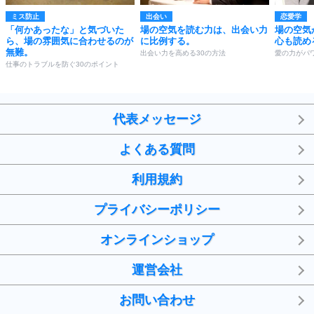
ミス防止
出会い
恋愛学
「何かあったな」と気づいた
場の空気を読む力は、出会い力
場の空気
ら、場の雰囲気に合わせるのが
に比例する。
心も読め
無難。
出会い力を高める30の方法
愛の力がパ
仕事のトラブルを防ぐ30のポイント
代表メッセージ
よくある質問
利用規約
プライバシーポリシー
オンラインショップ
運営会社
お問い合わせ