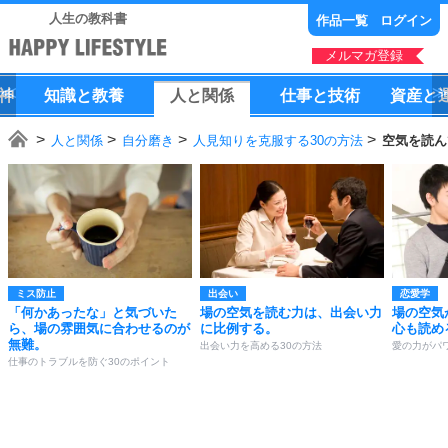
人生の教科書
作品一覧
ログイン
メルマガ登録
神
知識
と
教養
人
と
関係
仕事
と
技術
資産
と
人と関係
自分磨き
人見知りを克服する30の方法
空気を読ん
ミス防止
出会い
恋愛学
「何かあったな」と気づいた
場の空気を読む力は、出会い力
場の空気
ら、場の雰囲気に合わせるのが
に比例する。
心も読め
無難。
出会い力を高める30の方法
愛の力がパ
仕事のトラブルを防ぐ30のポイント