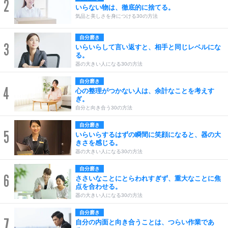
2
いらない物は、徹底的に捨てる。
気品と美しさを身につける30の方法
自分磨き
3
いらいらして言い返すと、相手と同じレベルにな
る。
器の大きい人になる30の方法
自分磨き
4
心の整理がつかない人は、余計なことを考えす
ぎ。
自分と向き合う30の方法
自分磨き
5
いらいらするはずの瞬間に笑顔になると、器の大
きさを感じる。
器の大きい人になる30の方法
自分磨き
6
ささいなことにとらわれすぎず、重大なことに焦
点を合わせる。
器の大きい人になる30の方法
自分磨き
7
自分の内面と向き合うことは、つらい作業であ