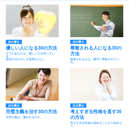
自分磨き
自分磨き
優しい人になる30の方法
尊敬される人になる30の
方法
すでにあなたは、優しい心を持ってい
る。
表現方法が少し不器用なだけ。
尊敬される人は、勝手に尊敬されてい
る。
自分磨き
自分磨き
完璧主義を治す30の方法
考えすぎる性格を直す30
の方法
完璧主義は、嫌われるのか。
考えすぎる性格を認めることから始めよ
う。