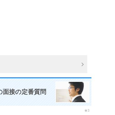
3.0倍
3.5倍
5
4.0倍
6
7
8
の面接の定番質問
9