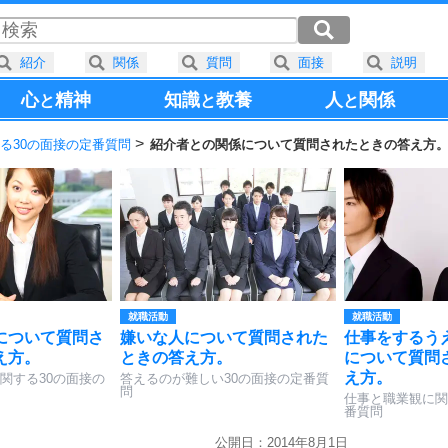
紹介
関係
質問
面接
説明
心
精神
知識
教養
人
関係
と
と
と
る30の面接の定番質問
紹介者との関係について質問されたときの答え方
就職活動
就職活動
について質問さ
嫌いな人について質問された
仕事をするう
え方。
ときの答え方。
について質問
え方。
関する30の面接の
答えるのが難しい30の面接の定番質
問
仕事と職業観に関
番質問
公開日：2014年8月1日