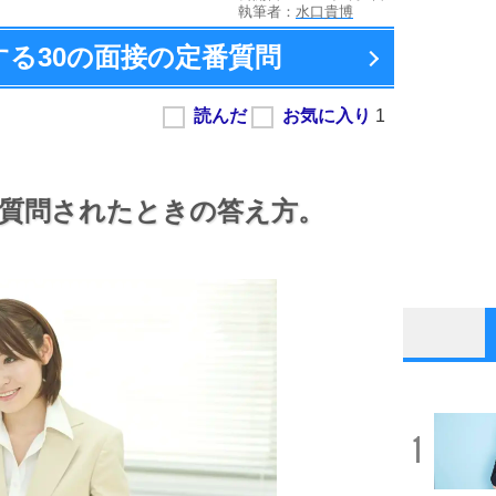
執筆者：
水口貴博
する
30の面接の定番質問
質問されたときの答え方。
1