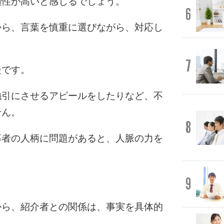
頼性が高いと感じるでしょう。
6
から、言葉を慎重に選びながら、対応し
7
慢です。
強引にさせるアピールをしたりなど、不
せん。
8
募者の人柄に問題があると、人脈の力を
9
から、紹介者との関係は、事実を具体的