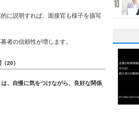
10
体的に説明すれば、面接官も様子を描写
応募者の信頼性が増します。
1
（20）
2
きは、自慢に気をつけながら、良好な関係
3
1.0倍
1.5倍
4
2.0倍
2.5倍