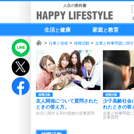
人生の教科書
生活
健康
家庭
教育
と
と
仕事と技術
就職活動
企業と時事問題に関す
就職活動
就職活動
友人関係について質問された
少子高齢社会
ときの答え方。
れたときの答
自分に関する30の面接の定番質問
企業と時事問題に
定番質問