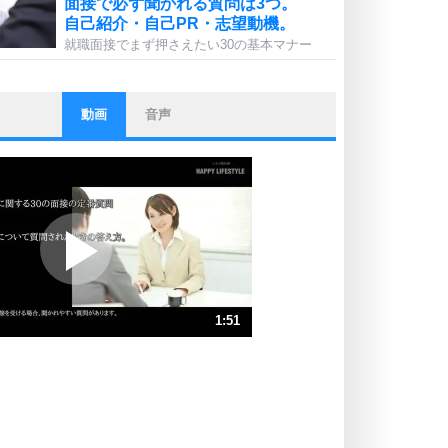
面接で必ず聞かれる質問は3つ。
自己紹介・自己PR・志望動機。
就職面接でまず押さえたい30の基本マナー
動画
音声
ストレス対策
他人と比べない。
いっそのこと、他人を見ない。
いらいらしない人になる30の方法
プラス思考
ポジティブになれない原因は、行動
しないから。
ポジティブ思考になる30の方法
ストレス対策
1:51
人生、なんとかなるもの。
気楽に生きる30の方法
速 （436KB 1分51秒）
速 （291KB 1分14秒）
自分磨き
器の大きい人は、怒りを優しさで表
速 （218KB 55秒）
現する。
速 （175KB 44秒）