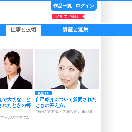
作品一覧
ログイン
メルマガ登録
仕事
技術
資産
運用
と
と
。
就職活動
えで大切なこと
自己紹介について質問された
されたときの答
ときの答え方。
自分に関する30の面接の定番質問
する30の面接の定