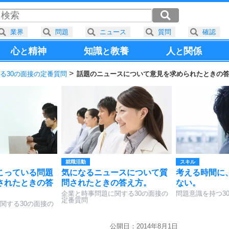
業界
問題
ニュース
質問
確認
心
精神
知識
教養
人
関係
と
と
と
る30の面接の定番質問
話題のニュースについて意見を求められたときの
就職活動
スキル
こっている問題
気になるニュースについて質
考える時間に
されたときの答
問されたときの答え方。
ない。
企業と時事問題に関する30の面接の
問題意識を持つ3
定番質問
関する30の面接の
公開日：2014年8月1日