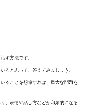
3.0倍
3.5倍
5
4.0倍
6
て話す方法です。
7
にいると思って、答えてみましょう。
ていることを想像すれば、重大な問題を
8
わり、表情や話し方などが印象的になる
9