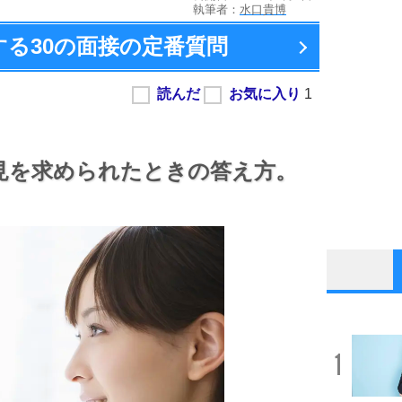
執筆者：
水口貴博
する
30の面接の定番質問
見を求められたときの答え方。
1