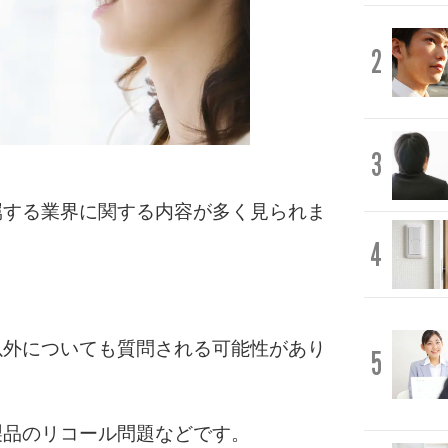
2
3
属する業界に関する内容が多く見られま
4
以外についても質問される可能性があり
5
製品のリコール問題などです。