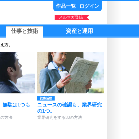
作品一覧
ログイン
メルマガ登録
仕事
技術
資産
運用
と
と
答え方。
就職活動
、無駄は1つも
ニュースの確認も、業界研究
の1つ。
0の方法
業界研究をする30の方法