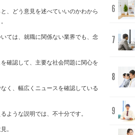
6
ると、どう意見を述べていいのかわから
う。
ついては、就職に関係ない業界でも、念
7
。
スを確認して、主要な社会問題に関心を
8
でなく、幅広くニュースを確認している
9
えるような説明では、不十分です。
意見。