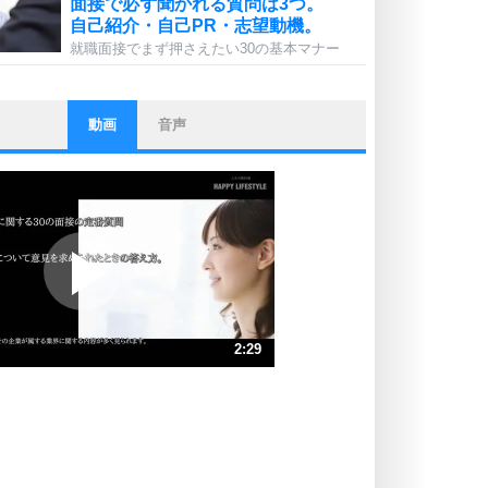
面接で必ず聞かれる質問は3つ。
自己紹介・自己PR・志望動機。
就職面接でまず押さえたい30の基本マナー
動画
音声
ストレス対策
他人と比べない。
いっそのこと、他人を見ない。
いらいらしない人になる30の方法
プラス思考
ポジティブになれない原因は、行動
しないから。
ポジティブ思考になる30の方法
ストレス対策
2:29
人生、なんとかなるもの。
気楽に生きる30の方法
速 （583KB 2分29秒）
速 （389KB 1分39秒）
自分磨き
器の大きい人は、怒りを優しさで表
速 （292KB 1分14秒）
現する。
速 （234KB 59秒）