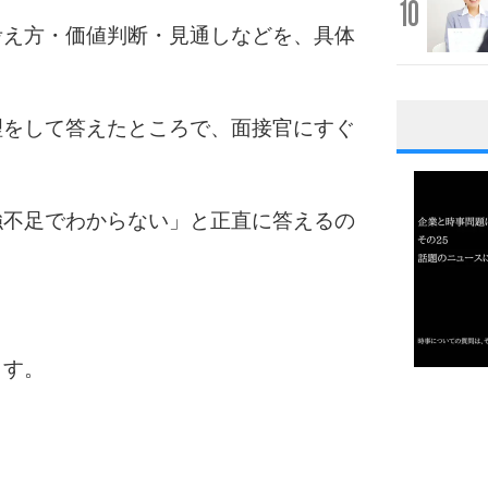
10
考え方・価値判断・見通しなどを、具体
理をして答えたところで、面接官にすぐ
1
強不足でわからない」と正直に答えるの
2
3
ます。
1.0倍
1.5倍
4
2.0倍
2.5倍