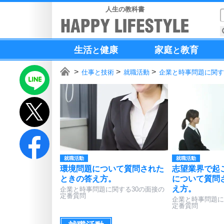
人生の教科書
生活
健康
家庭
教育
と
と
仕事と技術
就職活動
企業と時事問題に関す
就職活動
就職活動
環境問題について質問された
志望業界で起
ときの答え方。
について質問
え方。
企業と時事問題に関する30の面接の
定番質問
企業と時事問題に
定番質問