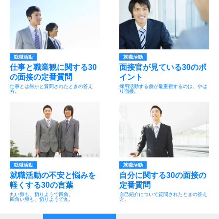
就職活動
就職活動
仕事と職業観に関する30
面接官が見ている30のポ
の面接の定番質問
イント
仕事とは何かと質問されたときの答え
採用活動する側が最重視するのは、やは
方。
り面接。
就職活動
就職活動
就職活動の不安と悩みを
自分に関する30の面接の
軽くする30の言葉
定番質問
丸い卵も、切りようで四角。
自己紹介について質問されたときの答え
四角い卵も、切りようで丸。
方。