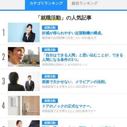
カテゴリランキング
総合ランキング
「
就職活動
」の人気記事
就職活動
1
好感が得られやすい志望動機の構成。
履歴書の志望動機で注意したい30の書き方
就職活動
2
「自分はできる人間」と思い込むことが、できる
人間になる条件の1つ。
就職活動を諦めたときの30のヒント
就職活動
3
面接で欠かせない、メラビアンの法則。
就職面接でまず押さえたい30の基本マナー
就職活動
4
ドアのノックの正式なマナー。
就職面接でまず押さえたい30の基本マナー
就職活動