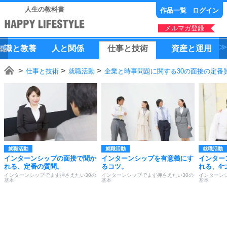
人生の教科書
作品一覧
ログイン
メルマガ登録
知識
と
教養
人
と
関係
仕事
と
技術
資産
と
運用
仕事と技術
就職活動
企業と時事問題に関する30の面接の定番
就職活動
就職活動
就職活動
インターンシップの面接で聞か
インターンシップを有意義にす
インター
れる、定番の質問。
るコツ。
れる、4
インターンシップでまず押さえたい30の
インターンシップでまず押さえたい30の
インターン
基本
基本
基本