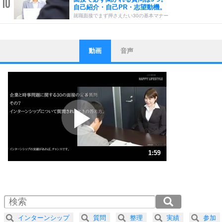
10
自己紹介・自己PR・志望動機。
就職面接でまず押さえたい30の基本マナー
動画
音声
ストレス対策
1
他人と比べない。
いっそのこと、他人を見ない。
いらいらしない人になる30の方法
プラス思考
2
ポジティブになれない原因は、行動しないから。
ポジティブ思考になる30の方法
ストレス対策
3
人生、なんとかなるもの。
1:59
気楽に生きる30の方法
1.0倍速 （468KB 1分59秒）
1.5倍速 （313KB 1分19秒）
自分磨き
4
器の大きい人は、怒りを優しさで表現する。
2.0倍速 （235KB 59秒）
器の大きい人になる30の方法
2.5倍速 （188KB 47秒）
インターンシップ
質問
整理
実績
参加