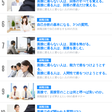
5
面接に通らない人は、回答のすべてを覚える。
面接に通る人は、回答の要点だけ覚える。
面接に通る人と通らない人の30の違い
就職活動
6
自己分析の基本になる、3つの質問。
就職活動で自己分析をする30の方法
就職活動
7
面接に通らない人は、面接を怖がる。
面接に通る人は、面接を楽しむ。
面接に通る人と通らない人の30の違い
就職活動
面接に通らない人は、能力で差をつけようとす
8
る。
面接に通る人は、人間性で差をつけようとする。
面接に通る人と通らない人の30の違い
就職活動
9
面接で、面接官のことは何と呼べば良いのか。
就職面接でまず押さえたい30の基本マナー
就職活動
面接で必ず聞かれる質問は3つ。