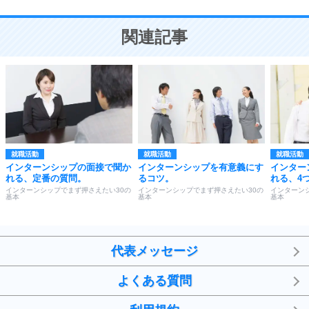
10
人を好きになったら、まず相手を徹底的に信じる
ことが大切。
恋する人が知っておきたい30の大切なこと
関連記事
就職活動
就職活動
就職活動
インターンシップの面接で聞か
インターンシップを有意義にす
インター
れる、定番の質問。
るコツ。
れる、4
インターンシップでまず押さえたい30の
インターンシップでまず押さえたい30の
インターン
基本
基本
基本
代表メッセージ
よくある質問