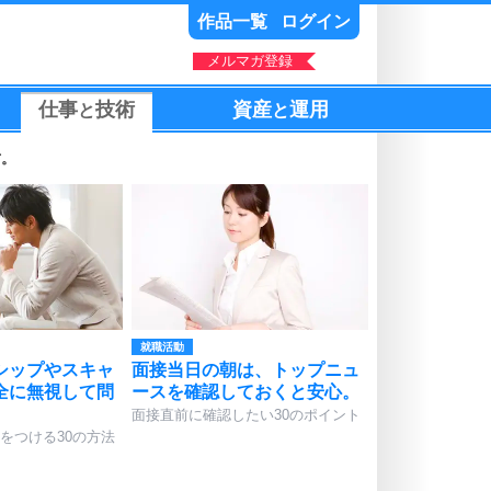
作品一覧
ログイン
メルマガ登録
仕事
技術
資産
運用
と
と
方。
就職活動
シップやスキャ
面接当日の朝は、トップニュ
全に無視して問
ースを確認しておくと安心。
面接直前に確認したい30のポイント
をつける30の方法