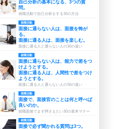
自己分析の基本になる、3つの質
問。
就職活動で自己分析をする30の方法
就職活動
面接に通らない人は、面接を怖が
る。
面接に通る人は、面接を楽しむ。
面接に通る人と通らない人の30の違い
就職活動
面接に通らない人は、能力で差をつ
けようとする。
面接に通る人は、人間性で差をつけ
ようとする。
面接に通る人と通らない人の30の違い
就職活動
面接で、面接官のことは何と呼べば
良いのか。
就職面接でまず押さえたい30の基本マナー
就職活動
面接で必ず聞かれる質問は3つ。