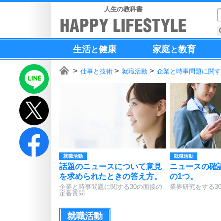
人生の教科書
生活
健康
家庭
教育
と
と
仕事と技術
就職活動
企業と時事問題に関す
就職活動
就職活動
話題のニュースについて意見
ニュースの確
を求められたときの答え方。
の1つ。
企業と時事問題に関する30の面接の
業界研究をする3
定番質問
就職活動