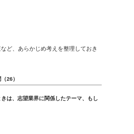
3.0倍
3.5倍
5
4.0倍
6
策など、あらかじめ考えを整理しておき
7
（26）
ときは、志望業界に関係したテーマ、もし
8
9