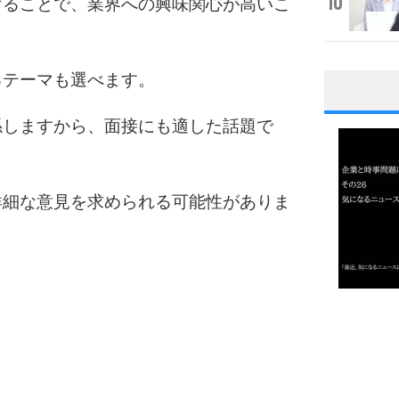
10
げることで、業界への興味関心が高いこ
るテーマも選べます。
1
係しますから、面接にも適した話題で
2
詳細な意見を求められる可能性がありま
3
1.0倍
1.5倍
4
2.0倍
2.5倍