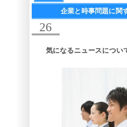
企業と時事問題に関
26
気になるニュースについ