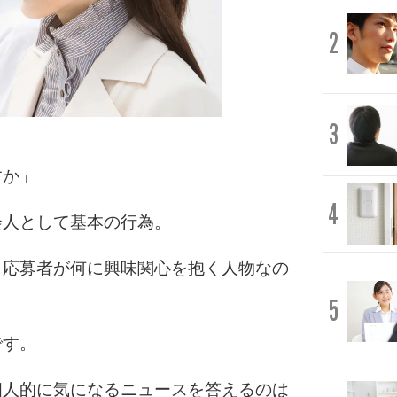
2
3
すか」
4
会人として基本の行為。
、応募者が何に興味関心を抱く人物なの
5
です。
個人的に気になるニュースを答えるのは