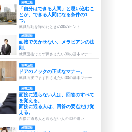
就職活動
「自分はできる人間」と思い込むこ
とが、できる人間になる条件の1
つ。
就職活動を諦めたときの30のヒント
就職活動
面接で欠かせない、メラビアンの法
則。
就職面接でまず押さえたい30の基本マナー
就職活動
ドアのノックの正式なマナー。
就職面接でまず押さえたい30の基本マナー
就職活動
面接に通らない人は、回答のすべて
を覚える。
面接に通る人は、回答の要点だけ覚
える。
面接に通る人と通らない人の30の違い
就職活動