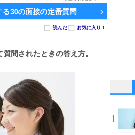
する
30の面接の定番質問
て質問されたときの答え方。
1