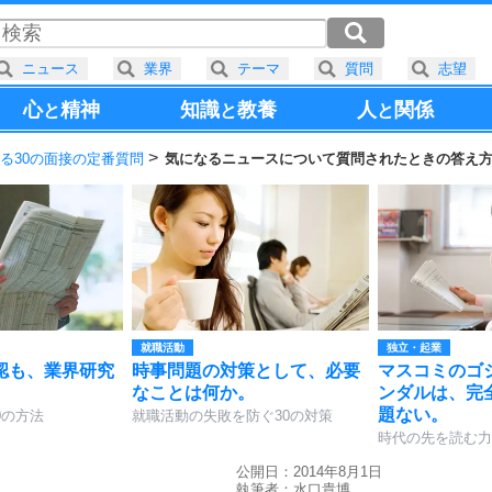
ニュース
業界
テーマ
質問
志望
心
精神
知識
教養
人
関係
と
と
と
る30の面接の定番質問
気になるニュースについて質問されたときの答え
就職活動
独立・起業
認も、業界研究
時事問題の対策として、必要
マスコミのゴ
なことは何か。
ンダルは、完
題ない。
0の方法
就職活動の失敗を防ぐ30の対策
時代の先を読む力
公開日：2014年8月1日
執筆者：
水口貴博