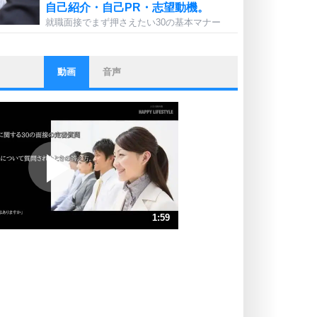
自己紹介・自己PR・志望動機。
就職面接でまず押さえたい30の基本マナー
動画
音声
ストレス対策
他人と比べない。
いっそのこと、他人を見ない。
いらいらしない人になる30の方法
プラス思考
ポジティブになれない原因は、行動
しないから。
ポジティブ思考になる30の方法
ストレス対策
1:59
人生、なんとかなるもの。
気楽に生きる30の方法
速 （467KB 1分59秒）
速 （312KB 1分19秒）
自分磨き
器の大きい人は、怒りを優しさで表
速 （234KB 59秒）
現する。
速 （187KB 47秒）
器の大きい人になる30の方法